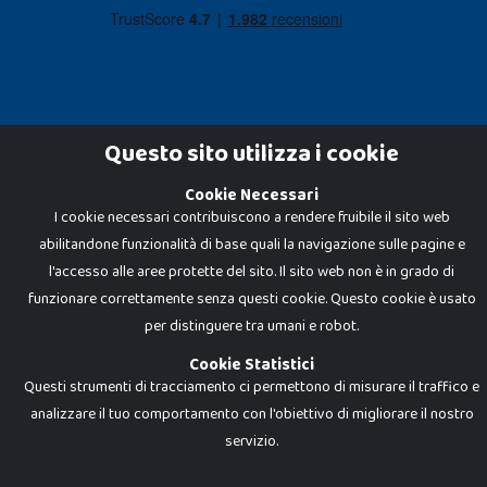
Questo sito utilizza i cookie
Cookie Necessari
Dadi e Mattoncini è un brand di Giocabene Srl. Ogni riproduzione o utilizzo non
I cookie necessari contribuiscono a rendere fruibile il sito web
espressamente autorizzato è severamente vietato. Tutti i loghi, marchi,
brand elencati nel presente shop sono di proprietà dei rispettivi titolari.
abilitandone funzionalità di base quali la navigazione sulle pagine e
I prezzi e le promozioni pubblicate potrebbero differire da quanto esposto in
negozio.
l'accesso alle aree protette del sito. Il sito web non è in grado di
Giocabene Srl - via della Posta 8, 20123 Milano (MI)
funzionare correttamente senza questi cookie. Questo cookie è usato
P.IVA 02608090425 - REA AN201199 - C.S. 10.000 i.v.
per distinguere tra umani e robot.
Cookie Statistici
Questi strumenti di tracciamento ci permettono di misurare il traffico e
analizzare il tuo comportamento con l'obiettivo di migliorare il nostro
servizio.