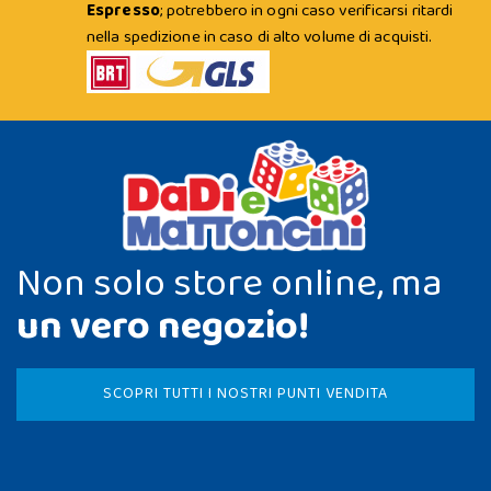
Espresso
; potrebbero in ogni caso verificarsi ritardi
nella spedizione in caso di alto volume di acquisti.
Non solo store online, ma
un vero negozio!
SCOPRI TUTTI I NOSTRI PUNTI VENDITA