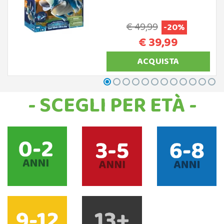
€ 49,99
-20%
€ 39,99
ACQUISTA
- SCEGLI PER ETÀ -