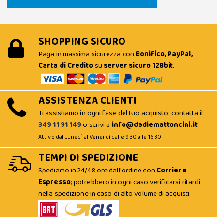
SHOPPING SICURO
Paga in massima sicurezza con
Bonifico, PayPal,
Carta di Credito
su
server sicuro 128bit
.
ASSISTENZA CLIENTI
Ti assistiamo in ogni fase del tuo acquisto: contatta il
349 11 91 149
o scrivi a
info@dadiemattoncini.it
Attivo dal Lunedì al Venerdì dalle 9:30 alle 16:30
TEMPI DI SPEDIZIONE
Spediamo in 24/48 ore dall'ordine con
Corriere
Espresso
; potrebbero in ogni caso verificarsi ritardi
nella spedizione in caso di alto volume di acquisti.