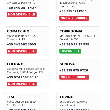
Civitanova Marche MC
47521 Cesena FC c.c.
montefiore
+39 349 28 11 427
+39 335 171 1900
NON DISPONIBILE
NON DISPONIBILE
COMACCHIO
CORRIDONIA
Via Valle Isola, 9, 44022
Via Enrico Mattei, 177, 62014
Comacchio FE
Corridonia MC
+39 342 502 3959
+39 340 77 27 938
NON DISPONIBILE
DISPONIBILE
FOLIGNO
GENOVA
Corso Camillo Benso Conte di
+39 335 675 6726
Cavour, 2, 06034 Foligno PG
NON DISPONIBILE
+39 0742 197 93 76
NON DISPONIBILE
JESI
TORINO
Via Caduti del Lavoro, 4,
Str. Debouchè, 10042
60035 Jesi AN
Nichelino TO