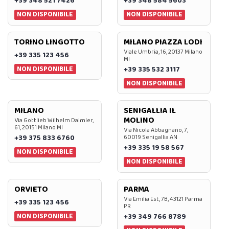
+39 348 521 7426
+39 348 584 5603
NON DISPONIBILE
NON DISPONIBILE
TORINO LINGOTTO
MILANO PIAZZA LODI
Viale Umbria, 16, 20137 Milano
+39 335 123 456
MI
NON DISPONIBILE
+39 335 532 3117
NON DISPONIBILE
MILANO
SENIGALLIA IL
MOLINO
Via Gottlieb Wilhelm Daimler,
61, 20151 Milano MI
Via Nicola Abbagnano, 7,
+39 375 833 6760
60019 Senigallia AN
+39 335 19 58 567
NON DISPONIBILE
NON DISPONIBILE
ORVIETO
PARMA
Via Emilia Est, 7B, 43121 Parma
+39 335 123 456
PR
NON DISPONIBILE
+39 349 766 8789