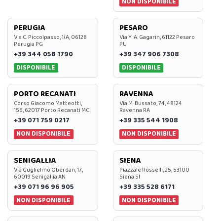
NON DISPONIBILE
PERUGIA
PESARO
Via C. Piccolpasso, 1/A, 06128
Via Y. A. Gagarin, 61122 Pesaro
Perugia PG
PU
+39 344 058 1790
+39 347 906 7308
DISPONIBILE
DISPONIBILE
PORTO RECANATI
RAVENNA
Corso Giacomo Matteotti,
Via M. Bussato, 74, 48124
156, 62017 Porto Recanati MC
Ravenna RA
+39 071 759 0217
+39 335 544 1908
NON DISPONIBILE
NON DISPONIBILE
SENIGALLIA
SIENA
Via Guglielmo Oberdan, 17,
Piazzale Rosselli, 25, 53100
60019 Senigallia AN
Siena SI
+39 071 96 96 905
+39 335 528 6171
NON DISPONIBILE
NON DISPONIBILE