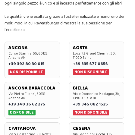
ogni singolo pezzo è unico e si incastra perfettamente con gli altri.
La qualità viene esaltata grazie a fustelle realizzate a mano, uno dei
molti modi in cui Ravensburger dimostra la sua passione per
l'eccellenza.
ANCONA
AOSTA
Corso Stamira, 55, 60122
Località Grand Chemin, 30,
Ancona AN
11020 Saint
+39 392 80 30 015
+39 335 577 0655
NON DISPONIBILE
NON DISPONIBILE
ANCONA BARACCOLA
BIELLA
Via Pietro Filonzi, 60131
Viale Domenico Modugno, 3b,
Ancona AN
13900 Biella BI
+39 340 36 62 275
+39 345 082 1525
DISPONIBILE
NON DISPONIBILE
CIVITANOVA
CESENA
Via S. Costantino, 98, 62012
Via Leopoldo Lucchi, 335,