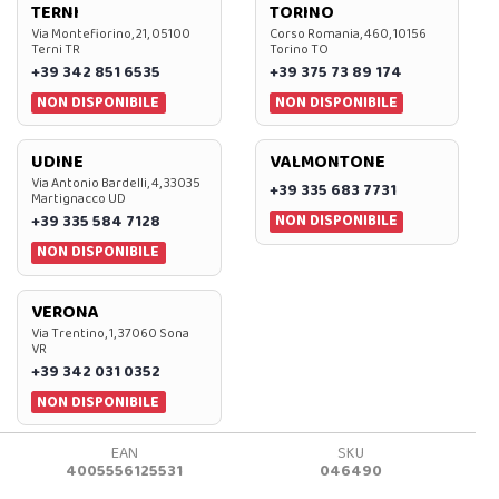
TERNI
TORINO
Via Montefiorino, 21, 05100
Corso Romania, 460, 10156
Terni TR
Torino TO
+39 342 851 6535
+39 375 73 89 174
NON DISPONIBILE
NON DISPONIBILE
UDINE
VALMONTONE
Via Antonio Bardelli, 4, 33035
+39 335 683 7731
Martignacco UD
NON DISPONIBILE
+39 335 584 7128
NON DISPONIBILE
VERONA
Via Trentino, 1, 37060 Sona
VR
+39 342 031 0352
NON DISPONIBILE
EAN
SKU
4005556125531
046490