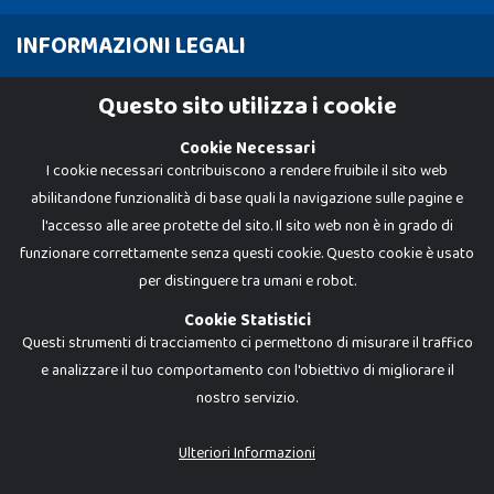
INFORMAZIONI LEGALI
Cookie Policy
Questo sito utilizza i cookie
Privacy Policy
Cookie Necessari
I cookie necessari contribuiscono a rendere fruibile il sito web
abilitandone funzionalità di base quali la navigazione sulle pagine e
l'accesso alle aree protette del sito. Il sito web non è in grado di
funzionare correttamente senza questi cookie. Questo cookie è usato
per distinguere tra umani e robot.
Cookie Statistici
Questi strumenti di tracciamento ci permettono di misurare il traffico
e analizzare il tuo comportamento con l'obiettivo di migliorare il
nostro servizio.
Dadi e Mattoncini è un brand di Giocabene Srl. Ogni riproduzione o utilizzo non
espressamente autorizzato è severamente vietato. Tutti i loghi, marchi,
brand elencati nel presente shop sono di proprietà dei rispettivi titolari.
I prezzi e le promozioni pubblicate potrebbero differire da quanto esposto in
Ulteriori Informazioni
negozio.
Giocabene Srl - via della Posta 8, 20123 Milano (MI)