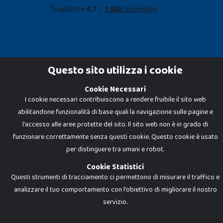
Questo sito utilizza i cookie
Cookie Necessari
Dadi e Mattoncini è un brand di Giocabene Srl. Ogni riproduzione o utilizzo non
I cookie necessari contribuiscono a rendere fruibile il sito web
espressamente autorizzato è severamente vietato. Tutti i loghi, marchi,
brand elencati nel presente shop sono di proprietà dei rispettivi titolari.
abilitandone funzionalità di base quali la navigazione sulle pagine e
I prezzi e le promozioni pubblicate potrebbero differire da quanto esposto in
negozio.
l'accesso alle aree protette del sito. Il sito web non è in grado di
Giocabene Srl - via della Posta 8, 20123 Milano (MI)
funzionare correttamente senza questi cookie. Questo cookie è usato
P.IVA 02608090425 - REA AN201199 - C.S. 10.000 i.v.
per distinguere tra umani e robot.
Cookie Statistici
Questi strumenti di tracciamento ci permettono di misurare il traffico e
analizzare il tuo comportamento con l'obiettivo di migliorare il nostro
servizio.