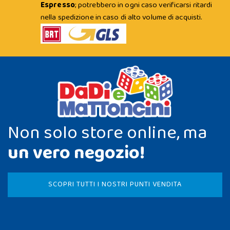
Espresso
; potrebbero in ogni caso verificarsi ritardi
nella spedizione in caso di alto volume di acquisti.
Non solo store online, ma
un vero negozio!
SCOPRI TUTTI I NOSTRI PUNTI VENDITA