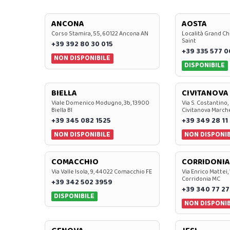
ANCONA
AOSTA
Corso Stamira, 55, 60122 Ancona AN
Località Grand Ch
Saint
+39 392 80 30 015
+39 335 577 
NON DISPONIBILE
DISPONIBILE
BIELLA
CIVITANOVA
Viale Domenico Modugno, 3b, 13900
Via S. Costantino,
Biella BI
Civitanova March
+39 345 082 1525
+39 349 28 11
NON DISPONIBILE
NON DISPONIB
COMACCHIO
CORRIDONIA
Via Valle Isola, 9, 44022 Comacchio FE
Via Enrico Mattei,
Corridonia MC
+39 342 502 3959
+39 340 77 27
DISPONIBILE
NON DISPONIB