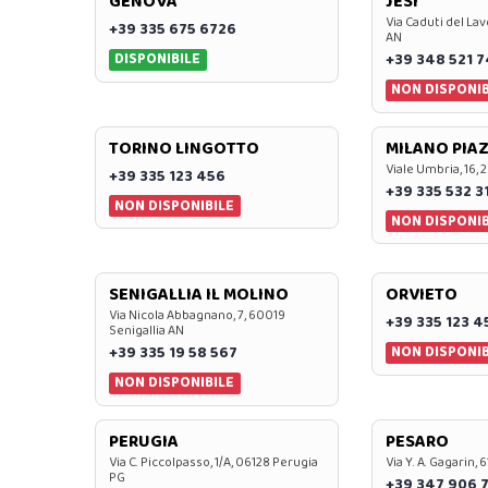
GENOVA
JESI
Via Caduti del Lav
+39 335 675 6726
AN
DISPONIBILE
+39 348 521 
NON DISPONIB
TORINO LINGOTTO
MILANO PIAZ
Viale Umbria, 16, 
+39 335 123 456
+39 335 532 3
NON DISPONIBILE
NON DISPONIB
SENIGALLIA IL MOLINO
ORVIETO
Via Nicola Abbagnano, 7, 60019
+39 335 123 4
Senigallia AN
NON DISPONIB
+39 335 19 58 567
NON DISPONIBILE
PERUGIA
PESARO
Via C. Piccolpasso, 1/A, 06128 Perugia
Via Y. A. Gagarin,
PG
+39 347 906 