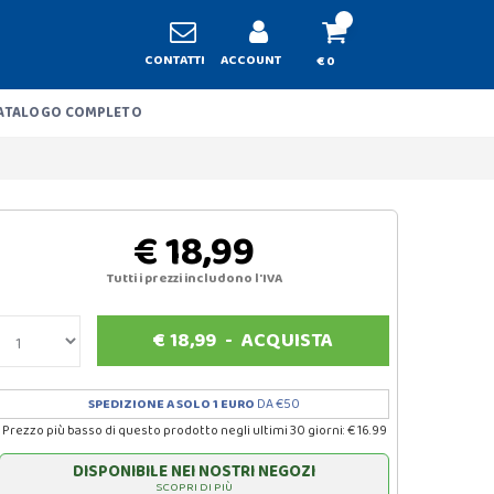
CONTATTI
ACCOUNT
€ 0
ATALOGO COMPLETO
€ 18,99
Tutti i prezzi includono l'IVA
€
18,99
-
ACQUISTA
SPEDIZIONE A SOLO 1 EURO
DA €50
Prezzo più basso di questo prodotto negli ultimi 30 giorni: € 16.99
DISPONIBILE NEI NOSTRI NEGOZI
SCOPRI DI PIÙ