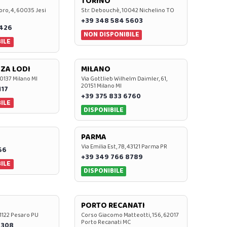
TORINO
oro, 4, 60035 Jesi
Str. Debouchè, 10042 Nichelino TO
+39 348 584 5603
7426
NON DISPONIBILE
ILE
ZA LODI
MILANO
20137 Milano MI
Via Gottlieb Wilhelm Daimler, 61,
20151 Milano MI
117
+39 375 833 6760
ILE
DISPONIBILE
PARMA
Via Emilia Est, 7B, 43121 Parma PR
56
+39 349 766 8789
ILE
DISPONIBILE
PORTO RECANATI
 61122 Pesaro PU
Corso Giacomo Matteotti, 156, 62017
Porto Recanati MC
7308