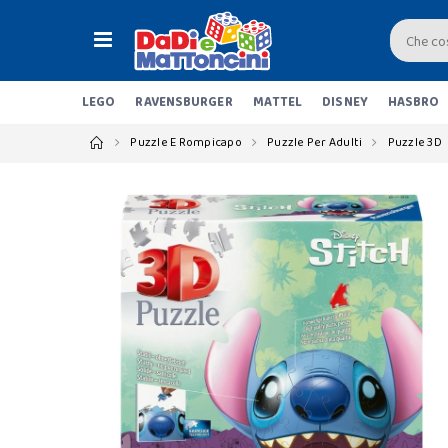
LEGO
RAVENSBURGER
MATTEL
DISNEY
HASBRO
Puzzle E Rompicapo
Puzzle Per Adulti
Puzzle 3D