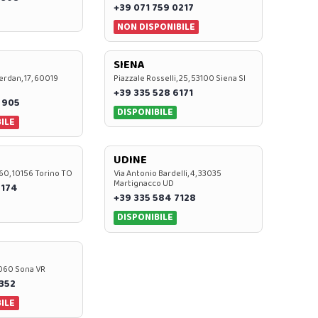
+39 071 759 0217
NON DISPONIBILE
SIENA
rdan, 17, 60019
Piazzale Rosselli, 25, 53100 Siena SI
+39 335 528 6171
 905
DISPONIBILE
ILE
UDINE
60, 10156 Torino TO
Via Antonio Bardelli, 4, 33035
Martignacco UD
 174
+39 335 584 7128
DISPONIBILE
37060 Sona VR
0352
ILE