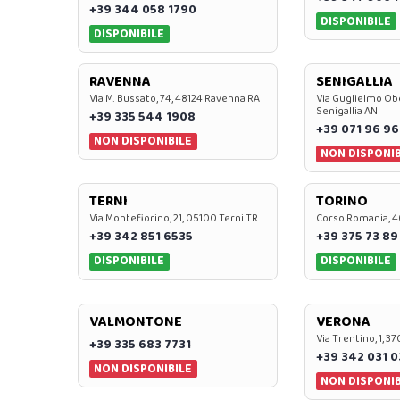
+39 344 058 1790
DISPONIBILE
DISPONIBILE
RAVENNA
SENIGALLIA
Via M. Bussato, 74, 48124 Ravenna RA
Via Guglielmo Obe
Senigallia AN
+39 335 544 1908
+39 071 96 96
NON DISPONIBILE
NON DISPONIB
TERNI
TORINO
Via Montefiorino, 21, 05100 Terni TR
Corso Romania, 4
+39 342 851 6535
+39 375 73 89
DISPONIBILE
DISPONIBILE
VALMONTONE
VERONA
Via Trentino, 1, 
+39 335 683 7731
+39 342 031 
NON DISPONIBILE
NON DISPONIB