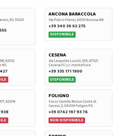
ANCONA BARACCOLA
emin, 30, 11020
Via Pietro Filonzi, 60131 Ancona AN
+39 340 36 62 275
0655
DISPONIBILE
CESENA
 98, 62012
Via Leopoldo Lucchi, 335, 47521
e MC
Cesena FC c.c. montefiore
 427
+39 335 171 1900
ILE
DISPONIBILE
FOLIGNO
 177, 62014
Corso Camillo Benso Conte di
Cavour, 2, 06034 Foligno PG
 938
+39 0742 197 93 76
ILE
NON DISPONIBILE