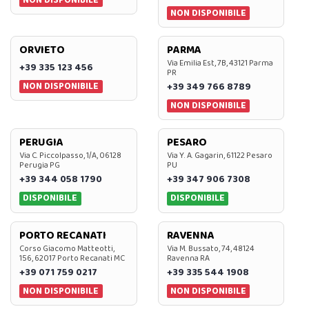
NON DISPONIBILE
ORVIETO
PARMA
Via Emilia Est, 7B, 43121 Parma
+39 335 123 456
PR
NON DISPONIBILE
+39 349 766 8789
NON DISPONIBILE
PERUGIA
PESARO
Via C. Piccolpasso, 1/A, 06128
Via Y. A. Gagarin, 61122 Pesaro
Perugia PG
PU
+39 344 058 1790
+39 347 906 7308
DISPONIBILE
DISPONIBILE
PORTO RECANATI
RAVENNA
Corso Giacomo Matteotti,
Via M. Bussato, 74, 48124
156, 62017 Porto Recanati MC
Ravenna RA
+39 071 759 0217
+39 335 544 1908
NON DISPONIBILE
NON DISPONIBILE