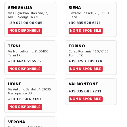
SENIGALLIA
SIENA
Via Guglielmo Oberdan, 17,
Piazzale Rosselli, 25, 53100
60019 Senigallia AN
Siena SI
+39 071 96 96 905
+39 335 528 6171
NON DISPONIBILE
NON DISPONIBILE
TERNI
TORINO
Via Montefiorino, 21, 05100
Corso Romania, 460, 10156
Terni TR
Torino TO
+39 342 851 6535
+39 375 73 89 174
NON DISPONIBILE
NON DISPONIBILE
UDINE
VALMONTONE
Via Antonio Bardelli, 4, 33035
+39 335 683 7731
Martignacco UD
NON DISPONIBILE
+39 335 584 7128
NON DISPONIBILE
VERONA