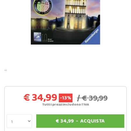
…
€ 34,99
/ € 39,99
-13%
Tutti i prezzi includono l'IVA
€
34,99
-
ACQUISTA