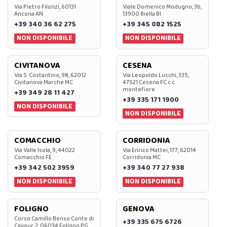
Via Pietro Filonzi, 60131
Viale Domenico Modugno, 3b,
Ancona AN
13900 Biella BI
+39 340 36 62 275
+39 345 082 1525
NON DISPONIBILE
NON DISPONIBILE
CIVITANOVA
CESENA
Via S. Costantino, 98, 62012
Via Leopoldo Lucchi, 335,
Civitanova Marche MC
47521 Cesena FC c.c.
montefiore
+39 349 28 11 427
+39 335 171 1900
NON DISPONIBILE
NON DISPONIBILE
COMACCHIO
CORRIDONIA
Via Valle Isola, 9, 44022
Via Enrico Mattei, 177, 62014
Comacchio FE
Corridonia MC
+39 342 502 3959
+39 340 77 27 938
NON DISPONIBILE
NON DISPONIBILE
FOLIGNO
GENOVA
Corso Camillo Benso Conte di
+39 335 675 6726
Cavour, 2, 06034 Foligno PG