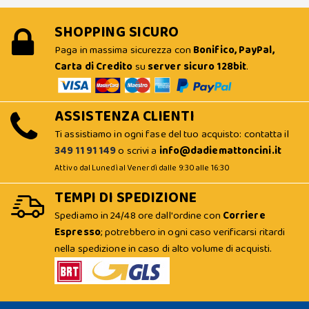
SHOPPING SICURO
Paga in massima sicurezza con
Bonifico, PayPal,
Carta di Credito
su
server sicuro 128bit
.
ASSISTENZA CLIENTI
Ti assistiamo in ogni fase del tuo acquisto: contatta il
349 11 91 149
o scrivi a
info@dadiemattoncini.it
Attivo dal Lunedì al Venerdì dalle 9:30 alle 16:30
TEMPI DI SPEDIZIONE
Spediamo in 24/48 ore dall'ordine con
Corriere
Espresso
; potrebbero in ogni caso verificarsi ritardi
nella spedizione in caso di alto volume di acquisti.