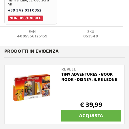
Via Trentino, 1, 37060 Sona
VR
+39 342 031 0352
NON DISPONIBILE
EAN
SKU
4005556125159
053549
PRODOTTI IN EVIDENZA
REVELL
TINY ADVENTURES - BOOK
NOOK - DISNEY: IL RE LEONE
€ 39,99
ACQUISTA