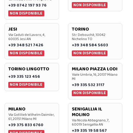
NON DISPONIBILE
+39 0742 197 93 76
NON DISPONIBILE
JESI
TORINO
Via Caduti del Lavoro, 4,
Str. Debouchè, 10042
60035 Jesi AN
Nichelino TO
+39 348 521 7426
+39 348 584 5603
NON DISPONIBILE
NON DISPONIBILE
TORINO LINGOTTO
MILANO PIAZZA LODI
Viale Umbria, 16, 20137 Milano
+39 335 123 456
MI
NON DISPONIBILE
+39 335 532 3117
NON DISPONIBILE
MILANO
SENIGALLIA IL
MOLINO
Via Gottlieb Wilhelm Daimler,
61, 20151 Milano MI
Via Nicola Abbagnano, 7,
+39 375 833 6760
60019 Senigallia AN
+39 335 19 58 567
NON DISPONIBILE