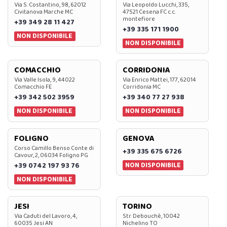
Via S. Costantino, 98, 62012
Via Leopoldo Lucchi, 335,
Civitanova Marche MC
47521 Cesena FC c.c.
montefiore
+39 349 28 11 427
+39 335 171 1900
NON DISPONIBILE
NON DISPONIBILE
COMACCHIO
CORRIDONIA
Via Valle Isola, 9, 44022
Via Enrico Mattei, 177, 62014
Comacchio FE
Corridonia MC
+39 342 502 3959
+39 340 77 27 938
NON DISPONIBILE
NON DISPONIBILE
FOLIGNO
GENOVA
Corso Camillo Benso Conte di
+39 335 675 6726
Cavour, 2, 06034 Foligno PG
NON DISPONIBILE
+39 0742 197 93 76
NON DISPONIBILE
JESI
TORINO
Via Caduti del Lavoro, 4,
Str. Debouchè, 10042
60035 Jesi AN
Nichelino TO