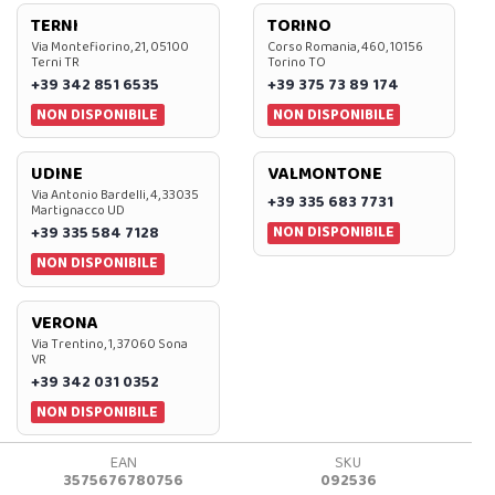
TERNI
TORINO
Via Montefiorino, 21, 05100
Corso Romania, 460, 10156
Terni TR
Torino TO
+39 342 851 6535
+39 375 73 89 174
NON DISPONIBILE
NON DISPONIBILE
UDINE
VALMONTONE
Via Antonio Bardelli, 4, 33035
+39 335 683 7731
Martignacco UD
NON DISPONIBILE
+39 335 584 7128
NON DISPONIBILE
VERONA
Via Trentino, 1, 37060 Sona
VR
+39 342 031 0352
NON DISPONIBILE
EAN
SKU
3575676780756
092536