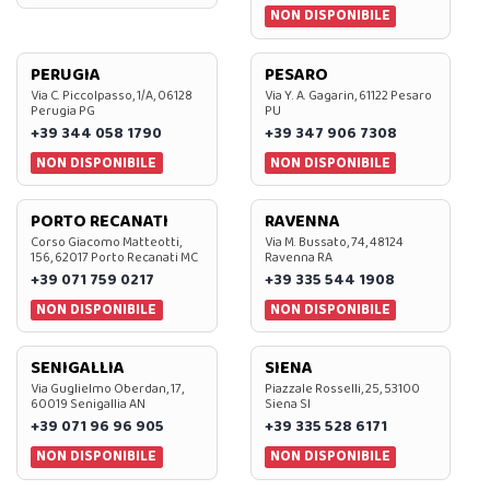
NON DISPONIBILE
PERUGIA
PESARO
Via C. Piccolpasso, 1/A, 06128
Via Y. A. Gagarin, 61122 Pesaro
Perugia PG
PU
+39 344 058 1790
+39 347 906 7308
NON DISPONIBILE
NON DISPONIBILE
PORTO RECANATI
RAVENNA
Corso Giacomo Matteotti,
Via M. Bussato, 74, 48124
156, 62017 Porto Recanati MC
Ravenna RA
+39 071 759 0217
+39 335 544 1908
NON DISPONIBILE
NON DISPONIBILE
SENIGALLIA
SIENA
Via Guglielmo Oberdan, 17,
Piazzale Rosselli, 25, 53100
60019 Senigallia AN
Siena SI
+39 071 96 96 905
+39 335 528 6171
NON DISPONIBILE
NON DISPONIBILE