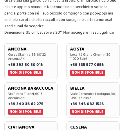
Grazie alla sua gancio con chiusura in velcro, il morbido riccio può
essere appeso ovunque. Nasconde uno specchietto sotto la
pancia, porta con sé il suo piccolo compagno con popi-popi ma
anche la carota che ha raccolto con sonaglio e carta rumorosa!
Tanti suoni da scoprire!
Dimensione: 35 cm Lavabile a 30°. Non asciugare in asciugatrice.
ANCONA
AOSTA
Corso Stamira, 55, 60122
Località Grand Chemin, 30,
Ancona AN
11020 Saint
+39 392 80 30 015
+39 335 577 0655
NON DISPONIBILE
NON DISPONIBILE
ANCONA BARACCOLA
BIELLA
Via Pietro Filonzi, 60131
Viale Domenico Modugno, 3b,
Ancona AN
13900 Biella BI
+39 340 36 62 275
+39 345 082 1525
NON DISPONIBILE
NON DISPONIBILE
CIVITANOVA
CESENA