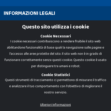
INFORMAZIONI LEGALI
Cookie Policy
Questo sito utilizza i cookie
Privacy Policy
Cookie Necessari
I cookie necessari contribuiscono a rendere fruibile il sito web
abilitandone funzionalità di base quali la navigazione sulle pagine e
l'accesso alle aree protette del sito. Il sito web non è in grado di
funzionare correttamente senza questi cookie. Questo cookie è usato
per distinguere tra umani e robot.
Cookie Statistici
Questi strumenti di tracciamento ci permettono di misurare il traffico
e analizzare il tuo comportamento con l'obiettivo di migliorare il
nostro servizio.
Dadi e Mattoncini è un brand di Giocabene Srl. Ogni riproduzione o utilizzo non
espressamente autorizzato è severamente vietato. Tutti i loghi, marchi,
brand elencati nel presente shop sono di proprietà dei rispettivi titolari.
I prezzi e le promozioni pubblicate potrebbero differire da quanto esposto in
Ulteriori Informazioni
negozio.