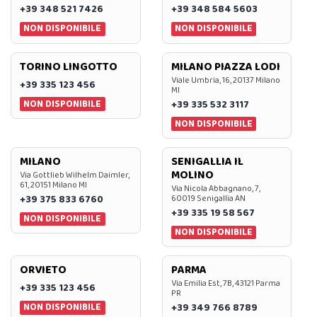
+39 348 521 7426
+39 348 584 5603
NON DISPONIBILE
NON DISPONIBILE
TORINO LINGOTTO
MILANO PIAZZA LODI
Viale Umbria, 16, 20137 Milano
+39 335 123 456
MI
NON DISPONIBILE
+39 335 532 3117
NON DISPONIBILE
MILANO
SENIGALLIA IL
MOLINO
Via Gottlieb Wilhelm Daimler,
61, 20151 Milano MI
Via Nicola Abbagnano, 7,
+39 375 833 6760
60019 Senigallia AN
+39 335 19 58 567
NON DISPONIBILE
NON DISPONIBILE
ORVIETO
PARMA
Via Emilia Est, 7B, 43121 Parma
+39 335 123 456
PR
NON DISPONIBILE
+39 349 766 8789