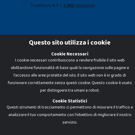
Questo sito utilizza i cookie
Cookie Necessari
Dadi e Mattoncini è un brand di Giocabene Srl. Ogni riproduzione o utilizzo non
I cookie necessari contribuiscono a rendere fruibile il sito web
espressamente autorizzato è severamente vietato. Tutti i loghi, marchi,
brand elencati nel presente shop sono di proprietà dei rispettivi titolari.
abilitandone funzionalità di base quali la navigazione sulle pagine e
I prezzi e le promozioni pubblicate potrebbero differire da quanto esposto in
negozio.
l'accesso alle aree protette del sito. Il sito web non è in grado di
Giocabene Srl - via della Posta 8, 20123 Milano (MI)
funzionare correttamente senza questi cookie. Questo cookie è usato
P.IVA 02608090425 - REA AN201199 - C.S. 10.000 i.v.
per distinguere tra umani e robot.
Cookie Statistici
Questi strumenti di tracciamento ci permettono di misurare il traffico e
analizzare il tuo comportamento con l'obiettivo di migliorare il nostro
servizio.