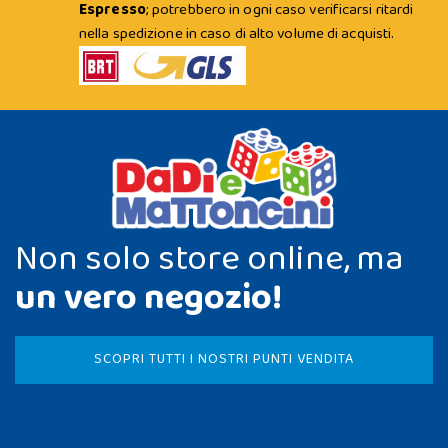
Espresso
; potrebbero in ogni caso verificarsi ritardi
nella spedizione in caso di alto volume di acquisti.
Non solo store online, ma
un vero negozio!
SCOPRI TUTTI I NOSTRI PUNTI VENDITA