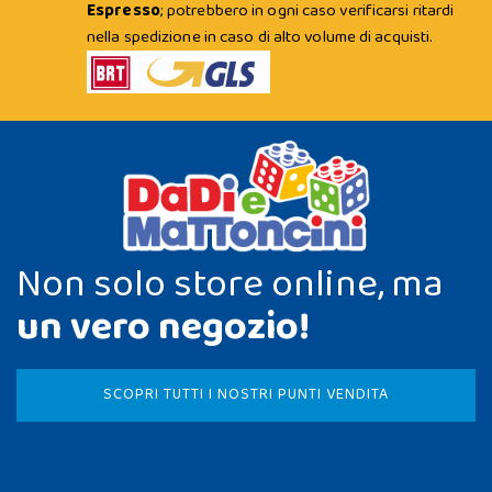
Espresso
; potrebbero in ogni caso verificarsi ritardi
nella spedizione in caso di alto volume di acquisti.
Non solo store online, ma
un vero negozio!
SCOPRI TUTTI I NOSTRI PUNTI VENDITA