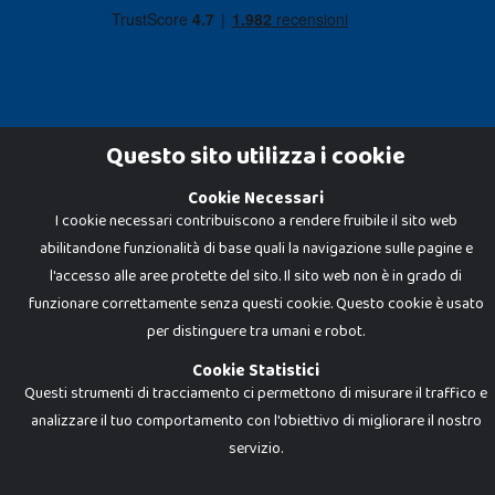
Questo sito utilizza i cookie
Cookie Necessari
Dadi e Mattoncini è un brand di Giocabene Srl. Ogni riproduzione o utilizzo non
I cookie necessari contribuiscono a rendere fruibile il sito web
espressamente autorizzato è severamente vietato. Tutti i loghi, marchi,
brand elencati nel presente shop sono di proprietà dei rispettivi titolari.
abilitandone funzionalità di base quali la navigazione sulle pagine e
I prezzi e le promozioni pubblicate potrebbero differire da quanto esposto in
negozio.
l'accesso alle aree protette del sito. Il sito web non è in grado di
Giocabene Srl - via della Posta 8, 20123 Milano (MI)
funzionare correttamente senza questi cookie. Questo cookie è usato
P.IVA 02608090425 - REA AN201199 - C.S. 10.000 i.v.
per distinguere tra umani e robot.
Cookie Statistici
Questi strumenti di tracciamento ci permettono di misurare il traffico e
analizzare il tuo comportamento con l'obiettivo di migliorare il nostro
servizio.