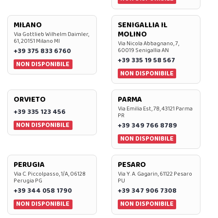
MILANO
SENIGALLIA IL
MOLINO
Via Gottlieb Wilhelm Daimler,
61, 20151 Milano MI
Via Nicola Abbagnano, 7,
+39 375 833 6760
60019 Senigallia AN
+39 335 19 58 567
NON DISPONIBILE
NON DISPONIBILE
ORVIETO
PARMA
Via Emilia Est, 7B, 43121 Parma
+39 335 123 456
PR
NON DISPONIBILE
+39 349 766 8789
NON DISPONIBILE
PERUGIA
PESARO
Via C. Piccolpasso, 1/A, 06128
Via Y. A. Gagarin, 61122 Pesaro
Perugia PG
PU
+39 344 058 1790
+39 347 906 7308
NON DISPONIBILE
NON DISPONIBILE