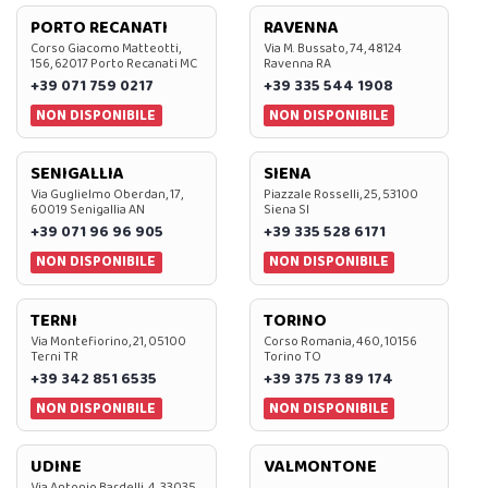
PORTO RECANATI
RAVENNA
Corso Giacomo Matteotti,
Via M. Bussato, 74, 48124
156, 62017 Porto Recanati MC
Ravenna RA
+39 071 759 0217
+39 335 544 1908
NON DISPONIBILE
NON DISPONIBILE
SENIGALLIA
SIENA
Via Guglielmo Oberdan, 17,
Piazzale Rosselli, 25, 53100
60019 Senigallia AN
Siena SI
+39 071 96 96 905
+39 335 528 6171
NON DISPONIBILE
NON DISPONIBILE
TERNI
TORINO
Via Montefiorino, 21, 05100
Corso Romania, 460, 10156
Terni TR
Torino TO
+39 342 851 6535
+39 375 73 89 174
NON DISPONIBILE
NON DISPONIBILE
UDINE
VALMONTONE
Via Antonio Bardelli, 4, 33035