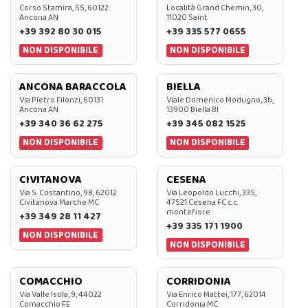
Corso Stamira, 55, 60122
Località Grand Chemin, 30,
Ancona AN
11020 Saint
+39 392 80 30 015
+39 335 577 0655
NON DISPONIBILE
NON DISPONIBILE
ANCONA BARACCOLA
BIELLA
Via Pietro Filonzi, 60131
Viale Domenico Modugno, 3b,
Ancona AN
13900 Biella BI
+39 340 36 62 275
+39 345 082 1525
NON DISPONIBILE
NON DISPONIBILE
CIVITANOVA
CESENA
Via S. Costantino, 98, 62012
Via Leopoldo Lucchi, 335,
Civitanova Marche MC
47521 Cesena FC c.c.
montefiore
+39 349 28 11 427
+39 335 171 1900
NON DISPONIBILE
NON DISPONIBILE
COMACCHIO
CORRIDONIA
Via Valle Isola, 9, 44022
Via Enrico Mattei, 177, 62014
Comacchio FE
Corridonia MC