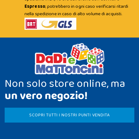
Espresso
; potrebbero in ogni caso verificarsi ritardi
nella spedizione in caso di alto volume di acquisti.
Non solo store online, ma
un vero negozio!
SCOPRI TUTTI I NOSTRI PUNTI VENDITA