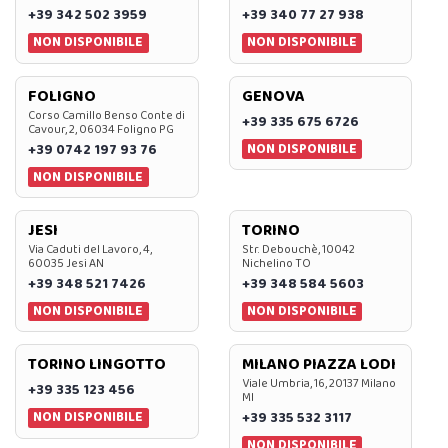
+39 342 502 3959
+39 340 77 27 938
NON DISPONIBILE
NON DISPONIBILE
FOLIGNO
GENOVA
Corso Camillo Benso Conte di
+39 335 675 6726
Cavour, 2, 06034 Foligno PG
NON DISPONIBILE
+39 0742 197 93 76
NON DISPONIBILE
JESI
TORINO
Via Caduti del Lavoro, 4,
Str. Debouchè, 10042
60035 Jesi AN
Nichelino TO
+39 348 521 7426
+39 348 584 5603
NON DISPONIBILE
NON DISPONIBILE
TORINO LINGOTTO
MILANO PIAZZA LODI
Viale Umbria, 16, 20137 Milano
+39 335 123 456
MI
NON DISPONIBILE
+39 335 532 3117
NON DISPONIBILE