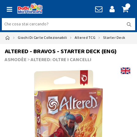
Giochi Di Carte Collezionabili
Altered TCG
Starter Deck
ALTERED - BRAVOS - STARTER DECK (ENG)
ASMODÈE
>
ALTERED: OLTRE I CANCELLI