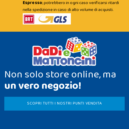
Espresso
; potrebbero in ogni caso verificarsi ritardi
nella spedizione in caso di alto volume di acquisti.
Non solo store online, ma
un vero negozio!
SCOPRI TUTTI I NOSTRI PUNTI VENDITA