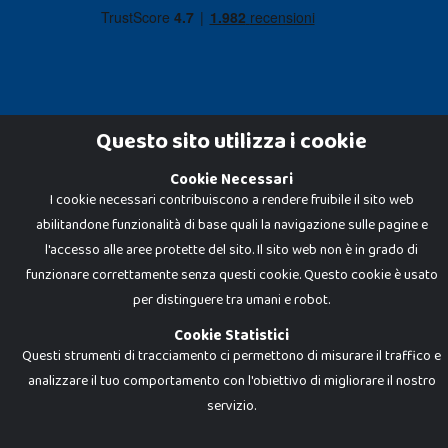
Questo sito utilizza i cookie
Cookie Necessari
Dadi e Mattoncini è un brand di Giocabene Srl. Ogni riproduzione o utilizzo non
I cookie necessari contribuiscono a rendere fruibile il sito web
espressamente autorizzato è severamente vietato. Tutti i loghi, marchi,
brand elencati nel presente shop sono di proprietà dei rispettivi titolari.
abilitandone funzionalità di base quali la navigazione sulle pagine e
I prezzi e le promozioni pubblicate potrebbero differire da quanto esposto in
negozio.
l'accesso alle aree protette del sito. Il sito web non è in grado di
Giocabene Srl - via della Posta 8, 20123 Milano (MI)
funzionare correttamente senza questi cookie. Questo cookie è usato
P.IVA 02608090425 - REA AN201199 - C.S. 10.000 i.v.
per distinguere tra umani e robot.
Cookie Statistici
Questi strumenti di tracciamento ci permettono di misurare il traffico e
analizzare il tuo comportamento con l'obiettivo di migliorare il nostro
servizio.