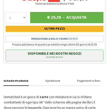
Tutti i prezzi includono l'IVA
€
25,19
-
ACQUISTA
ULTIMI PEZZI
SPEDIZIONE A SOLO 1 EURO
DA €50
Prezzo più basso di questo prodotto negli ultimi 30 giorni: € 25.19
DISPONIBILE NEI NOSTRI NEGOZI
SCOPRI DI PIÙ
Scheda Prodotto
Spedizione
Pagamenti e Resi
Unmatched è un gioco di
carte
con miniature in cui si sfidano
combattenti di ogni tipo â€“ dallo schermo alle pagine dei libri, lì
dove nascono le leggende. Ogni eroe ha un mazzo unico di carte