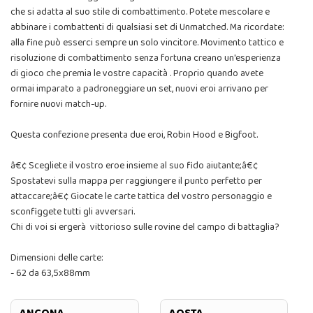
che si adatta al suo stile di combattimento. Potete mescolare e
abbinare i combattenti di qualsiasi set di Unmatched. Ma ricordate:
alla fine può esserci sempre un solo vincitore. Movimento tattico e
risoluzione di combattimento senza fortuna creano un'esperienza
di gioco che premia le vostre capacità . Proprio quando avete
ormai imparato a padroneggiare un set, nuovi eroi arrivano per
fornire nuovi match-up.
Questa confezione presenta due eroi, Robin Hood e Bigfoot.
â€¢ Scegliete il vostro eroe insieme al suo fido aiutante;â€¢
Spostatevi sulla mappa per raggiungere il punto perfetto per
attaccare;â€¢ Giocate le carte tattica del vostro personaggio e
sconfiggete tutti gli avversari.
Chi di voi si ergerà vittorioso sulle rovine del campo di battaglia?
Dimensioni delle carte:
- 62 da 63,5x88mm