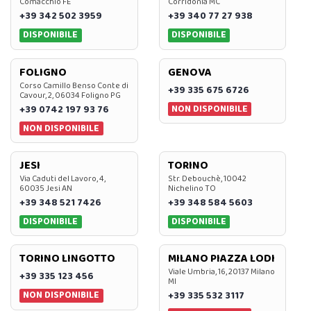
Comacchio FE
Corridonia MC
+39 342 502 3959
+39 340 77 27 938
DISPONIBILE
DISPONIBILE
FOLIGNO
GENOVA
Corso Camillo Benso Conte di
+39 335 675 6726
Cavour, 2, 06034 Foligno PG
NON DISPONIBILE
+39 0742 197 93 76
NON DISPONIBILE
JESI
TORINO
Via Caduti del Lavoro, 4,
Str. Debouchè, 10042
60035 Jesi AN
Nichelino TO
+39 348 521 7426
+39 348 584 5603
DISPONIBILE
DISPONIBILE
TORINO LINGOTTO
MILANO PIAZZA LODI
Viale Umbria, 16, 20137 Milano
+39 335 123 456
MI
NON DISPONIBILE
+39 335 532 3117