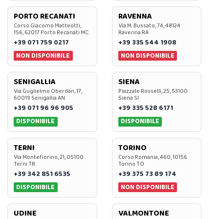
PORTO RECANATI
RAVENNA
Corso Giacomo Matteotti,
Via M. Bussato, 74, 48124
156, 62017 Porto Recanati MC
Ravenna RA
+39 071 759 0217
+39 335 544 1908
NON DISPONIBILE
NON DISPONIBILE
SENIGALLIA
SIENA
Via Guglielmo Oberdan, 17,
Piazzale Rosselli, 25, 53100
60019 Senigallia AN
Siena SI
+39 071 96 96 905
+39 335 528 6171
DISPONIBILE
DISPONIBILE
TERNI
TORINO
Via Montefiorino, 21, 05100
Corso Romania, 460, 10156
Terni TR
Torino TO
+39 342 851 6535
+39 375 73 89 174
DISPONIBILE
NON DISPONIBILE
UDINE
VALMONTONE