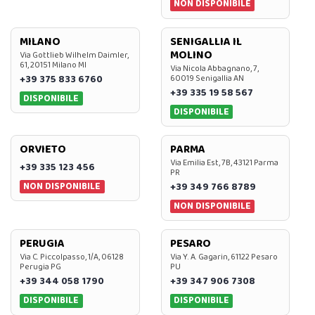
NON DISPONIBILE
MILANO
SENIGALLIA IL
MOLINO
Via Gottlieb Wilhelm Daimler,
61, 20151 Milano MI
Via Nicola Abbagnano, 7,
+39 375 833 6760
60019 Senigallia AN
+39 335 19 58 567
DISPONIBILE
DISPONIBILE
ORVIETO
PARMA
Via Emilia Est, 7B, 43121 Parma
+39 335 123 456
PR
NON DISPONIBILE
+39 349 766 8789
NON DISPONIBILE
PERUGIA
PESARO
Via C. Piccolpasso, 1/A, 06128
Via Y. A. Gagarin, 61122 Pesaro
Perugia PG
PU
+39 344 058 1790
+39 347 906 7308
DISPONIBILE
DISPONIBILE