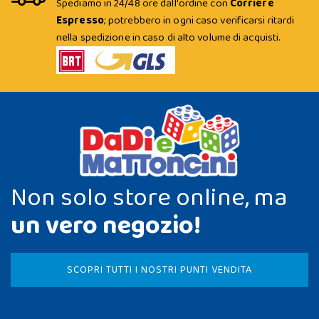
Spediamo in 24/48 ore dall'ordine con
Corriere
Espresso
; potrebbero in ogni caso verificarsi ritardi
nella spedizione in caso di alto volume di acquisti.
Non solo store online, ma
un vero negozio!
SCOPRI TUTTI I NOSTRI PUNTI VENDITA