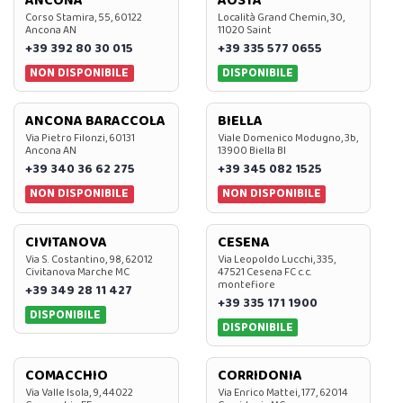
ANCONA
AOSTA
Corso Stamira, 55, 60122
Località Grand Chemin, 30,
Ancona AN
11020 Saint
+39 392 80 30 015
+39 335 577 0655
NON DISPONIBILE
DISPONIBILE
ANCONA BARACCOLA
BIELLA
Via Pietro Filonzi, 60131
Viale Domenico Modugno, 3b,
Ancona AN
13900 Biella BI
+39 340 36 62 275
+39 345 082 1525
NON DISPONIBILE
NON DISPONIBILE
CIVITANOVA
CESENA
Via S. Costantino, 98, 62012
Via Leopoldo Lucchi, 335,
Civitanova Marche MC
47521 Cesena FC c.c.
montefiore
+39 349 28 11 427
+39 335 171 1900
DISPONIBILE
DISPONIBILE
COMACCHIO
CORRIDONIA
Via Valle Isola, 9, 44022
Via Enrico Mattei, 177, 62014