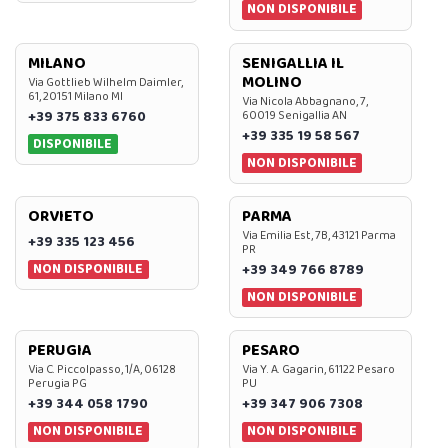
NON DISPONIBILE
MILANO
SENIGALLIA IL
MOLINO
Via Gottlieb Wilhelm Daimler,
61, 20151 Milano MI
Via Nicola Abbagnano, 7,
+39 375 833 6760
60019 Senigallia AN
+39 335 19 58 567
DISPONIBILE
NON DISPONIBILE
ORVIETO
PARMA
Via Emilia Est, 7B, 43121 Parma
+39 335 123 456
PR
NON DISPONIBILE
+39 349 766 8789
NON DISPONIBILE
PERUGIA
PESARO
Via C. Piccolpasso, 1/A, 06128
Via Y. A. Gagarin, 61122 Pesaro
Perugia PG
PU
+39 344 058 1790
+39 347 906 7308
NON DISPONIBILE
NON DISPONIBILE