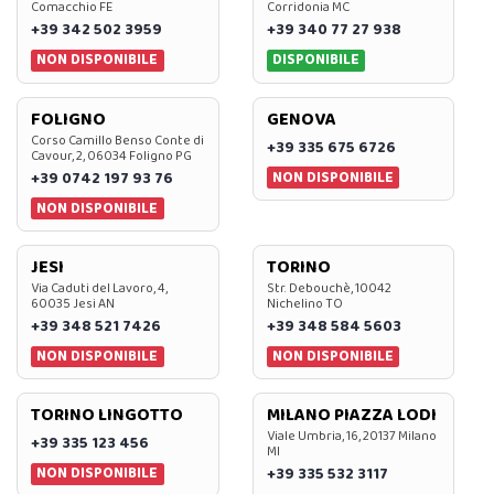
Comacchio FE
Corridonia MC
+39 342 502 3959
+39 340 77 27 938
NON DISPONIBILE
DISPONIBILE
FOLIGNO
GENOVA
Corso Camillo Benso Conte di
+39 335 675 6726
Cavour, 2, 06034 Foligno PG
NON DISPONIBILE
+39 0742 197 93 76
NON DISPONIBILE
JESI
TORINO
Via Caduti del Lavoro, 4,
Str. Debouchè, 10042
60035 Jesi AN
Nichelino TO
+39 348 521 7426
+39 348 584 5603
NON DISPONIBILE
NON DISPONIBILE
TORINO LINGOTTO
MILANO PIAZZA LODI
Viale Umbria, 16, 20137 Milano
+39 335 123 456
MI
NON DISPONIBILE
+39 335 532 3117