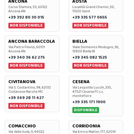
ANCONA
AOSTA
Corso Stamira, 55, 60122
Località Grand Chemin, 30,
Ancona AN
11020 Saint
+39 392 80 30 015
+39 335 577 0655
NON DISPONIBILE
NON DISPONIBILE
ANCONA BARACCOLA
BIELLA
Via Pietro Filonzi, 60131
Viale Domenico Modugno, 3b,
Ancona AN
13900 Biella BI
+39 340 36 62 275
+39 345 082 1525
NON DISPONIBILE
NON DISPONIBILE
CIVITANOVA
CESENA
Via S. Costantino, 98, 62012
Via Leopoldo Lucchi, 335,
Civitanova Marche MC
47521 Cesena FC c.c.
montefiore
+39 349 28 11 427
+39 335 171 1900
NON DISPONIBILE
DISPONIBILE
COMACCHIO
CORRIDONIA
Via Valle Isola, 9, 44022
Via Enrico Mattei, 177, 62014