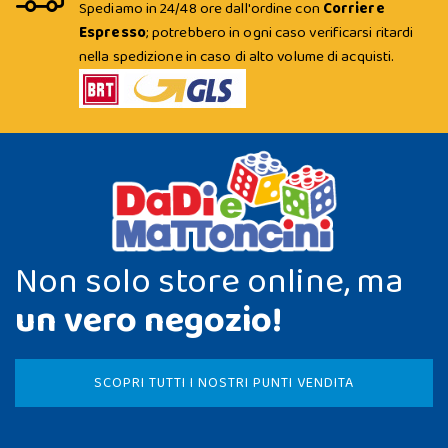
Spediamo in 24/48 ore dall'ordine con
Corriere
Espresso
; potrebbero in ogni caso verificarsi ritardi
nella spedizione in caso di alto volume di acquisti.
Non solo store online, ma
un vero negozio!
SCOPRI TUTTI I NOSTRI PUNTI VENDITA