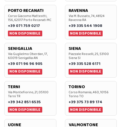
PORTO RECANATI
RAVENNA
Corso Giacomo Matteotti,
Via M. Bussato, 74, 48124
156, 62017 Porto Recanati MC
Ravenna RA
+39 071 759 0217
+39 335 544 1908
NON DISPONIBILE
NON DISPONIBILE
SENIGALLIA
SIENA
Via Guglielmo Oberdan, 17,
Piazzale Rosselli, 25, 53100
60019 Senigallia AN
Siena SI
+39 071 96 96 905
+39 335 528 6171
NON DISPONIBILE
NON DISPONIBILE
TERNI
TORINO
Via Montefiorino, 21, 05100
Corso Romania, 460, 10156
Terni TR
Torino TO
+39 342 851 6535
+39 375 73 89 174
NON DISPONIBILE
NON DISPONIBILE
UDINE
VALMONTONE