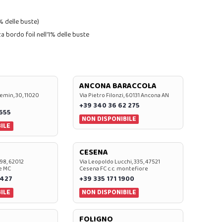
0% delle buste)
nza bordo foil nell’1% delle buste
ANCONA BARACCOLA
emin, 30, 11020
Via Pietro Filonzi, 60131 Ancona AN
+39 340 36 62 275
0655
NON DISPONIBILE
ILE
CESENA
 98, 62012
Via Leopoldo Lucchi, 335, 47521
e MC
Cesena FC c.c. montefiore
 427
+39 335 171 1900
ILE
NON DISPONIBILE
FOLIGNO