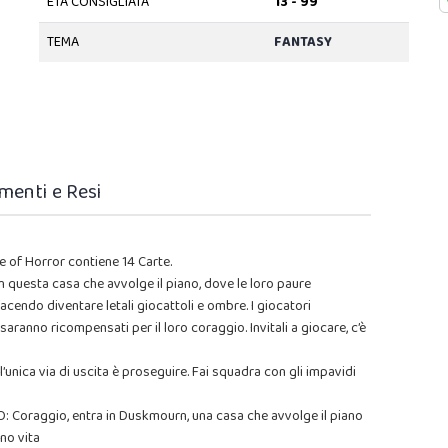
ETÀ CONSIGLIATA
13 - 99
TEMA
FANTASY
menti e Resi
 of Horror contiene 14 Carte.
n questa casa che avvolge il piano, dove le loro paure
facendo diventare letali giocattoli e ombre. I giocatori
aranno ricompensati per il loro coraggio. Invitali a giocare, c’è
’unica via di uscita è proseguire. Fai squadra con gli impavidi
oraggio, entra in Duskmourn, una casa che avvolge il piano
ano vita