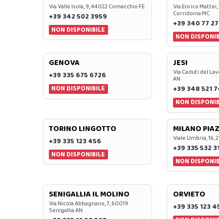
Via Valle Isola, 9, 44022 Comacchio FE
Via Enrico Mattei,
Corridonia MC
+39 342 502 3959
+39 340 77 27
NON DISPONIBILE
NON DISPONIB
GENOVA
JESI
Via Caduti del Lav
+39 335 675 6726
AN
NON DISPONIBILE
+39 348 521 
NON DISPONIB
TORINO LINGOTTO
MILANO PIAZ
Viale Umbria, 16, 
+39 335 123 456
+39 335 532 3
NON DISPONIBILE
NON DISPONIB
SENIGALLIA IL MOLINO
ORVIETO
Via Nicola Abbagnano, 7, 60019
+39 335 123 4
Senigallia AN