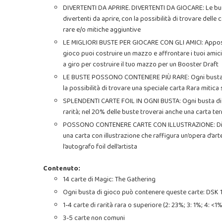
DIVERTENTI DA APRIRE. DIVERTENTI DA GIOCARE: Le bust
divertenti da aprire, con la possibilità di trovare delle c
rare e/o mitiche aggiuntive
LE MIGLIORI BUSTE PER GIOCARE CON GLI AMICI: Apposita
gioco puoi costruire un mazzo e affrontare i tuoi amici
a giro per costruire il tuo mazzo per un Booster Draft
LE BUSTE POSSONO CONTENERE PIÙ RARE: Ogni busta di g
la possibilità di trovare una speciale carta Rara mitica
SPLENDENTI CARTE FOIL IN OGNI BUSTA: Ogni busta di gi
rarità; nel 20% delle buste troverai anche una carta terr
POSSONO CONTENERE CARTE CON ILLUSTRAZIONE: Disponi
una carta con illustrazione che raffigura un’opera d’ar
l’autografo foil dell’artista
Contenuto:
14 carte di Magic: The Gathering
Ogni busta di gioco può contenere queste carte: DSK 
1-4 carte di rarità rara o superiore (2: 23%; 3: 1%; 4: <1%
3-5 carte non comuni