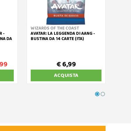
WIZARDS OF THE COAST
WIZAR
R -
AVATAR: LA LEGGENDA DI AANG -
MAGIC
NA DA
BUSTINA DA 14 CARTE (ITA)
SPIDE
BUSTA
,99
€ 6,99
ACQUISTA