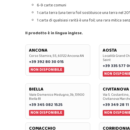
6-9 carte comuni
1 carta terra (una terra foil sostituisce una terra nel 2
1 carta di qualsiasi rarità è una foil; una rara mitica se
Il prodotto è in lingua inglese.
ANCONA
AOSTA
Corso Stamira, 55, 60122 Ancona AN
Località Grand Ch
Saint
+39 392 80 30 015
+39 335 577 
NON DISPONIBILE
NON DISPONIB
BIELLA
CIVITANOVA
Viale Domenico Modugno, 3b, 13900
Via S. Costantino,
Biella BI
Civitanova March
+39 345 082 1525
+39 349 28 11
NON DISPONIBILE
NON DISPONIB
COMACCHIO
CORRIDONIA