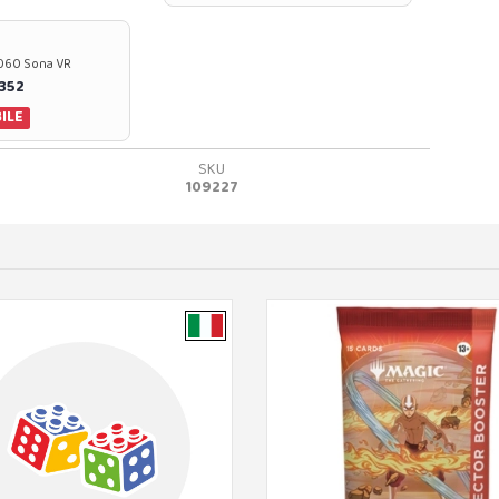
37060 Sona VR
0352
ILE
SKU
109227