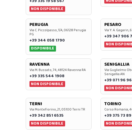
NON DISPONIB
+39 335 19 58 567
NON DISPONIBILE
PERUGIA
PESARO
Via C. Piccolpasso, 1/A, 06128 Perugia
Via Y. A. Gagarin,
PG
+39 347 906 
+39 344 058 1790
NON DISPONIB
DISPONIBILE
RAVENNA
SENIGALLIA
Via M. Bussato, 74, 48124 Ravenna RA
Via Guglielmo Obe
Senigallia AN
+39 335 544 1908
+39 071 96 96
NON DISPONIBILE
NON DISPONIB
TERNI
TORINO
Via Montefiorino, 21, 05100 Terni TR
Corso Romania, 4
+39 342 851 6535
+39 375 73 89
NON DISPONIBILE
NON DISPONIB