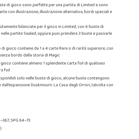
e di gioco sono perfette per una partita di Limited e sono
arte con illustrazione, illustrazione alternativa, bordi speciali e
mente bilanciate per il gioco in Limited, con 6 buste di
 nelle partite Sealed, oppure puoi prendere 3 buste e passarle
ioco contiene da 1 a 4 carte Rare o di rarità superiore, con
 senza bordo dalla storia di Magic
oco contiene almeno 1 splendente carta foil di qualsiasi
a foil
bili solo nelle buste di gioco, alcune buste contengono
te dall’espansione Duskmourn: La Casa degli Orrori, talvolta con
1–367, SPG 64–73
)