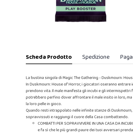
Scheda Prodotto
Spedizione
Paga
La bustina singola di Magic The Gathering - Duskmourn: House
In Duskmourn: House of Horror, i giocatori oseranno entrare i
prendono vita. Il male manifesta gli incubi e gli intermispettri 
potrebbero perfino dover affrontare il male insito in loro, ma s
la loro pelle in gioco.
Quando resti intrappolato nelle infinite stanze di Duskmourn, l
sopravvissuti e raggiungi il cuore della Casa combattendo.
COMBATTI PER SOPRAVVIVERE IN UNA CASA DA INCUBO: C
e fa sì che le più grandi paure dei tuoi avversari prend