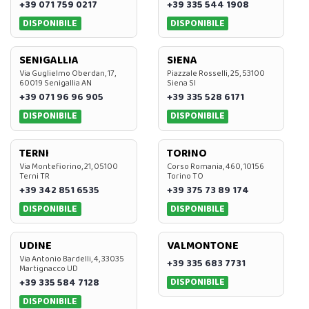
+39 071 759 0217
+39 335 544 1908
DISPONIBILE
DISPONIBILE
SENIGALLIA
SIENA
Via Guglielmo Oberdan, 17,
Piazzale Rosselli, 25, 53100
60019 Senigallia AN
Siena SI
+39 071 96 96 905
+39 335 528 6171
DISPONIBILE
DISPONIBILE
TERNI
TORINO
Via Montefiorino, 21, 05100
Corso Romania, 460, 10156
Terni TR
Torino TO
+39 342 851 6535
+39 375 73 89 174
DISPONIBILE
DISPONIBILE
UDINE
VALMONTONE
Via Antonio Bardelli, 4, 33035
+39 335 683 7731
Martignacco UD
DISPONIBILE
+39 335 584 7128
DISPONIBILE