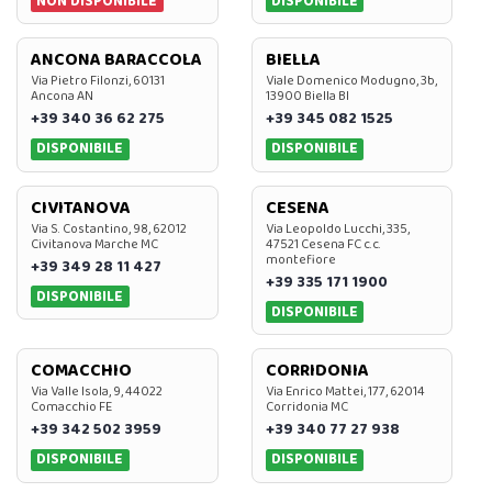
NON DISPONIBILE
DISPONIBILE
ANCONA BARACCOLA
BIELLA
Via Pietro Filonzi, 60131
Viale Domenico Modugno, 3b,
Ancona AN
13900 Biella BI
+39 340 36 62 275
+39 345 082 1525
DISPONIBILE
DISPONIBILE
CIVITANOVA
CESENA
Via S. Costantino, 98, 62012
Via Leopoldo Lucchi, 335,
Civitanova Marche MC
47521 Cesena FC c.c.
montefiore
+39 349 28 11 427
+39 335 171 1900
DISPONIBILE
DISPONIBILE
COMACCHIO
CORRIDONIA
Via Valle Isola, 9, 44022
Via Enrico Mattei, 177, 62014
Comacchio FE
Corridonia MC
+39 342 502 3959
+39 340 77 27 938
DISPONIBILE
DISPONIBILE