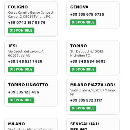
FOLIGNO
GENOVA
Corso Camillo Benso Conte di
+39 335 675 6726
Cavour, 2, 06034 Foligno PG
DISPONIBILE
+39 0742 197 93 76
DISPONIBILE
JESI
TORINO
Via Caduti del Lavoro, 4,
Str. Debouchè, 10042
60035 Jesi AN
Nichelino TO
+39 348 521 7426
+39 348 584 5603
DISPONIBILE
DISPONIBILE
TORINO LINGOTTO
MILANO PIAZZA LODI
Viale Umbria, 16, 20137 Milano
+39 335 123 456
MI
DISPONIBILE
+39 335 532 3117
DISPONIBILE
MILANO
SENIGALLIA IL
MOLINO
Via Gottlieb Wilhelm Daimler,