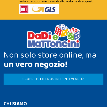
nella spedizione in caso di alto volume di acquisti.
Non solo store online, ma
un vero negozio!
SCOPRI TUTTI I NOSTRI PUNTI VENDITA
CHI SIAMO