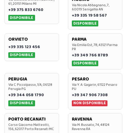
61, 20151 Milano MI
Via Nicola Abbagnano, 7,
+39 375 833 6760
60019 Senigallia AN
+39 335 19 58 567
DISPONIBILE
DISPONIBILE
ORVIETO
PARMA
Via Emilia Est, 7B, 43121 Parma
+39 335 123 456
PR
DISPONIBILE
+39 349 766 8789
DISPONIBILE
PERUGIA
PESARO
Via C. Piccolpasso, 1/A, 06128
Via Y. A. Gagarin, 61122 Pesaro
Perugia PG
PU
+39 344 058 1790
+39 347 906 7308
DISPONIBILE
NON DISPONIBILE
PORTO RECANATI
RAVENNA
Corso Giacomo Matteotti,
Via M. Bussato, 74, 48124
156, 62017 Porto Recanati MC
Ravenna RA