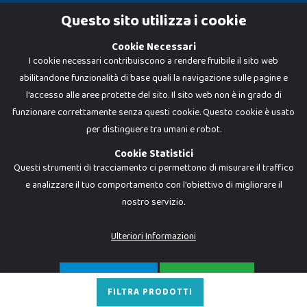
Cookie Policy
Questo sito utilizza i cookie
Privacy Policy
Cookie Necessari
I cookie necessari contribuiscono a rendere fruibile il sito web
abilitandone funzionalità di base quali la navigazione sulle pagine e
l'accesso alle aree protette del sito. Il sito web non è in grado di
funzionare correttamente senza questi cookie. Questo cookie è usato
per distinguere tra umani e robot.
Cookie Statistici
Questi strumenti di tracciamento ci permettono di misurare il traffico
e analizzare il tuo comportamento con l'obiettivo di migliorare il
nostro servizio.
Dadi e Mattoncini è un brand di Giocabene Srl. Ogni riproduzione o utilizzo non
espressamente autorizzato è severamente vietato. Tutti i loghi, marchi,
brand elencati nel presente shop sono di proprietà dei rispettivi titolari.
I prezzi e le promozioni pubblicate potrebbero differire da quanto esposto in
Ulteriori Informazioni
negozio.
Giocabene Srl - via della Posta 8, 20123 Milano (MI)
P.IVA 02608090425 - REA AN201199 - C.S. 10.000 i.v.
SOLO NECESSARI
ACCETTA TUTTO
FILTRA PRODOTTI