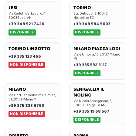
JESI
TORINO
Via Caduti del Lavoro, 4,
Str. Debouchè, 10042
60035 Jesi AN
Nichelino TO
+39 348 521 7426
+39 348 584 5603
DISPONIBILE
DISPONIBILE
TORINO LINGOTTO
MILANO PIAZZA LODI
Viale Umbria, 16, 20137 Milano
+39 335 123 456
MI
NON DISPONIBILE
+39 335 532 3117
DISPONIBILE
MILANO
SENIGALLIA IL
MOLINO
Via Gottlieb Wilhelm Daimler,
61, 20151 Milano MI
Via Nicola Abbagnano, 7,
+39 375 833 6760
60019 Senigallia AN
+39 335 19 58 567
NON DISPONIBILE
DISPONIBILE
ORVIETO
PARMA