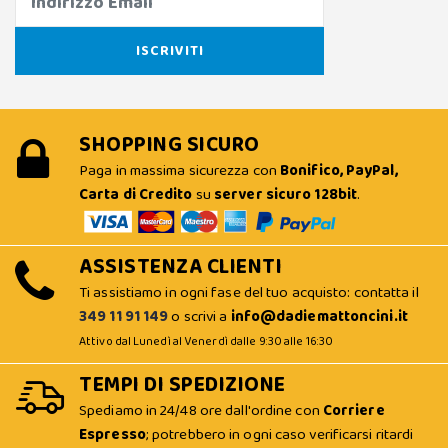
SHOPPING SICURO
Paga in massima sicurezza con
Bonifico, PayPal,
Carta di Credito
su
server sicuro 128bit
.
ASSISTENZA CLIENTI
Ti assistiamo in ogni fase del tuo acquisto: contatta il
349 11 91 149
o scrivi a
info@dadiemattoncini.it
Attivo dal Lunedì al Venerdì dalle 9:30 alle 16:30
TEMPI DI SPEDIZIONE
Spediamo in 24/48 ore dall'ordine con
Corriere
Espresso
; potrebbero in ogni caso verificarsi ritardi