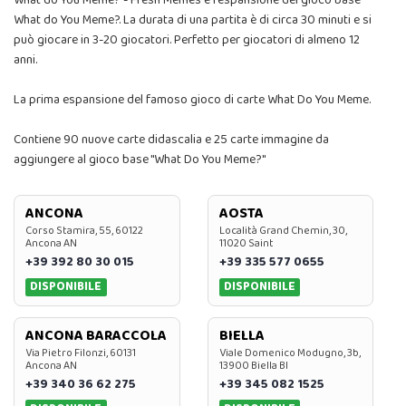
What do You Meme? - Fresh Memes è l'espansione del gioco base
What do You Meme?. La durata di una partita è di circa 30 minuti e si
può giocare in 3-20 giocatori. Perfetto per giocatori di almeno 12
anni.
La prima espansione del famoso gioco di carte What Do You Meme.
Contiene 90 nuove carte didascalia e 25 carte immagine da
aggiungere al gioco base "What Do You Meme?"
ANCONA
AOSTA
Corso Stamira, 55, 60122
Località Grand Chemin, 30,
Ancona AN
11020 Saint
+39 392 80 30 015
+39 335 577 0655
DISPONIBILE
DISPONIBILE
ANCONA BARACCOLA
BIELLA
Via Pietro Filonzi, 60131
Viale Domenico Modugno, 3b,
Ancona AN
13900 Biella BI
+39 340 36 62 275
+39 345 082 1525