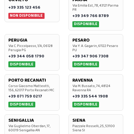
Via Emilia Est, 7B, 43121 Parma
+39 335 123 456
PR
NON DISPONIBILE
+39 349 766 8789
DISPONIBILE
PERUGIA
PESARO
Via C. Piccolpasso, 1/A, 06128
Via Y. A. Gagarin, 61122 Pesaro
Perugia PG
PU
+39 344 058 1790
+39 347 906 7308
DISPONIBILE
DISPONIBILE
PORTO RECANATI
RAVENNA
Corso Giacomo Matteotti,
Via M. Bussato, 74, 48124
156, 62017 Porto Recanati MC
Ravenna RA
+39 071 759 0217
+39 335 544 1908
DISPONIBILE
DISPONIBILE
SENIGALLIA
SIENA
Via Guglielmo Oberdan, 17,
Piazzale Rosselli, 25, 53100
60019 Senigallia AN
Siena SI