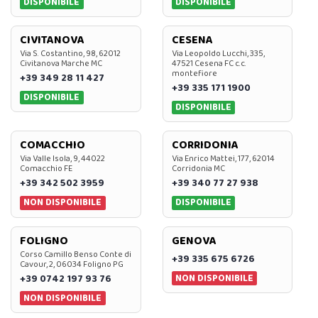
DISPONIBILE
DISPONIBILE
CIVITANOVA
CESENA
Via S. Costantino, 98, 62012
Via Leopoldo Lucchi, 335,
Civitanova Marche MC
47521 Cesena FC c.c.
montefiore
+39 349 28 11 427
+39 335 171 1900
DISPONIBILE
DISPONIBILE
COMACCHIO
CORRIDONIA
Via Valle Isola, 9, 44022
Via Enrico Mattei, 177, 62014
Comacchio FE
Corridonia MC
+39 342 502 3959
+39 340 77 27 938
NON DISPONIBILE
DISPONIBILE
FOLIGNO
GENOVA
Corso Camillo Benso Conte di
+39 335 675 6726
Cavour, 2, 06034 Foligno PG
NON DISPONIBILE
+39 0742 197 93 76
NON DISPONIBILE