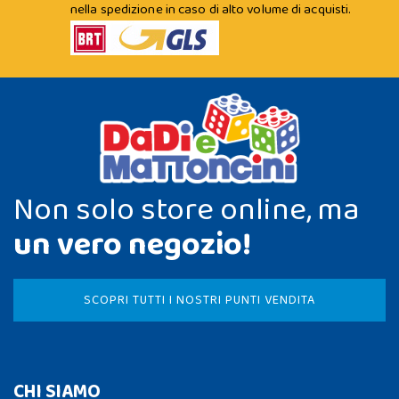
nella spedizione in caso di alto volume di acquisti.
Non solo store online, ma
un vero negozio!
SCOPRI TUTTI I NOSTRI PUNTI VENDITA
CHI SIAMO