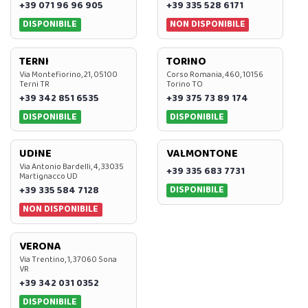
+39 071 96 96 905
+39 335 528 6171
DISPONIBILE
NON DISPONIBILE
TERNI
TORINO
Via Montefiorino, 21, 05100
Corso Romania, 460, 10156
Terni TR
Torino TO
+39 342 851 6535
+39 375 73 89 174
DISPONIBILE
DISPONIBILE
UDINE
VALMONTONE
Via Antonio Bardelli, 4, 33035
+39 335 683 7731
Martignacco UD
DISPONIBILE
+39 335 584 7128
NON DISPONIBILE
VERONA
Via Trentino, 1, 37060 Sona
VR
+39 342 031 0352
DISPONIBILE