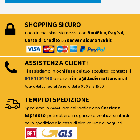
SHOPPING SICURO
Paga in massima sicurezza con
Bonifico, PayPal,
Carta di Credito
su
server sicuro 128bit
.
ASSISTENZA CLIENTI
Ti assistiamo in ogni fase del tuo acquisto: contatta il
349 11 91 149
o scrivi a
info@dadiemattoncini.it
Attivo dal Lunedì al Venerdì dalle 9:30 alle 16:30
TEMPI DI SPEDIZIONE
Spediamo in 24/48 ore dall'ordine con
Corriere
Espresso
; potrebbero in ogni caso verificarsi ritardi
nella spedizione in caso di alto volume di acquisti.