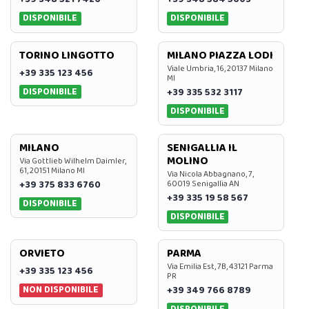
DISPONIBILE
DISPONIBILE
TORINO LINGOTTO
MILANO PIAZZA LODI
Viale Umbria, 16, 20137 Milano
+39 335 123 456
MI
DISPONIBILE
+39 335 532 3117
DISPONIBILE
MILANO
SENIGALLIA IL
MOLINO
Via Gottlieb Wilhelm Daimler,
61, 20151 Milano MI
Via Nicola Abbagnano, 7,
+39 375 833 6760
60019 Senigallia AN
+39 335 19 58 567
DISPONIBILE
DISPONIBILE
ORVIETO
PARMA
Via Emilia Est, 7B, 43121 Parma
+39 335 123 456
PR
NON DISPONIBILE
+39 349 766 8789