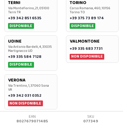
TERNI
TORINO
Via Montefiorino, 21, 05100
Corso Romania, 460, 10156
Terni TR
Torino TO
+39 342 851 6535
+39 375 73 89 174
DISPONIBILE
DISPONIBILE
UDINE
VALMONTONE
Via Antonio Bardelli, 4, 33035
+39 335 683 7731
Martignacco UD
NON DISPONIBILE
+39 335 584 7128
DISPONIBILE
VERONA
Via Trentino, 1, 37060 Sona
VR
+39 342 031 0352
NON DISPONIBILE
EAN
SKU
8027679071485
077349