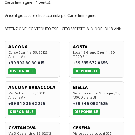
Carta Immagine = 1 punto).
Vince il giocatore che accumula più Carte Immagine.
ATTENZIONE: CONTENUTO ESPLICITO VIETATO AI MINORI DI 18 ANNI.
ANCONA
AOSTA
Corso Stamira, 55, 60122
Località Grand Chemin, 30,
Ancona AN
11020 Saint
+39 392 80 30 015
+39 335 577 0655
DISPONIBILE
DISPONIBILE
ANCONA BARACCOLA
BIELLA
Via Pietro Filonzi, 60131
Viale Domenico Modugno, 3b,
Ancona AN
13900 Biella BI
+39 340 36 62 275
+39 345 082 1525
DISPONIBILE
DISPONIBILE
CIVITANOVA
CESENA
Via S. Costantino, 98, 62012
Via Leopoldo Lucchi, 335,