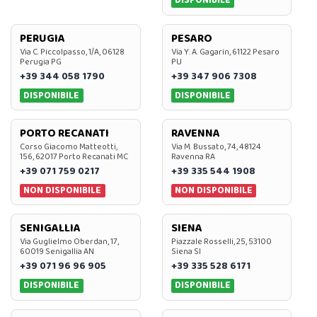
DISPONIBILE
PERUGIA
PESARO
Via C. Piccolpasso, 1/A, 06128
Via Y. A. Gagarin, 61122 Pesaro
Perugia PG
PU
+39 344 058 1790
+39 347 906 7308
DISPONIBILE
DISPONIBILE
PORTO RECANATI
RAVENNA
Corso Giacomo Matteotti,
Via M. Bussato, 74, 48124
156, 62017 Porto Recanati MC
Ravenna RA
+39 071 759 0217
+39 335 544 1908
NON DISPONIBILE
NON DISPONIBILE
SENIGALLIA
SIENA
Via Guglielmo Oberdan, 17,
Piazzale Rosselli, 25, 53100
60019 Senigallia AN
Siena SI
+39 071 96 96 905
+39 335 528 6171
DISPONIBILE
DISPONIBILE