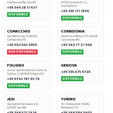
Civitanova Marche MC
47521 Cesena FC c.c.
montefiore
+39 349 28 11 427
+39 335 171 1900
DISPONIBILE
DISPONIBILE
COMACCHIO
CORRIDONIA
Via Valle Isola, 9, 44022
Via Enrico Mattei, 177, 62014
Comacchio FE
Corridonia MC
+39 342 502 3959
+39 340 77 27 938
NON DISPONIBILE
DISPONIBILE
FOLIGNO
GENOVA
Corso Camillo Benso Conte di
+39 335 675 6726
Cavour, 2, 06034 Foligno PG
DISPONIBILE
+39 0742 197 93 76
DISPONIBILE
JESI
TORINO
Via Caduti del Lavoro, 4,
Str. Debouchè, 10042
60035 Jesi AN
Nichelino TO
+39 348 521 7426
+39 348 584 5603