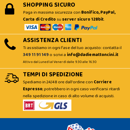
SHOPPING SICURO
Paga in massima sicurezza con
Bonifico, PayPal,
Carta di Credito
su
server sicuro 128bit
.
ASSISTENZA CLIENTI
Ti assistiamo in ogni fase del tuo acquisto: contatta il
349 11 91 149
o scrivi a
info@dadiemattoncini.it
Attivo dal Lunedì al Venerdì dalle 9:30 alle 16:30
TEMPI DI SPEDIZIONE
Spediamo in 24/48 ore dall'ordine con
Corriere
Espresso
; potrebbero in ogni caso verificarsi ritardi
nella spedizione in caso di alto volume di acquisti.