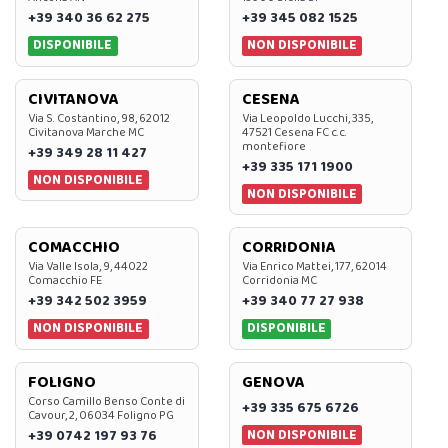
+39 340 36 62 275
+39 345 082 1525
DISPONIBILE
NON DISPONIBILE
CIVITANOVA
CESENA
Via S. Costantino, 98, 62012
Via Leopoldo Lucchi, 335,
Civitanova Marche MC
47521 Cesena FC c.c.
montefiore
+39 349 28 11 427
+39 335 171 1900
NON DISPONIBILE
NON DISPONIBILE
COMACCHIO
CORRIDONIA
Via Valle Isola, 9, 44022
Via Enrico Mattei, 177, 62014
Comacchio FE
Corridonia MC
+39 342 502 3959
+39 340 77 27 938
NON DISPONIBILE
DISPONIBILE
FOLIGNO
GENOVA
Corso Camillo Benso Conte di
+39 335 675 6726
Cavour, 2, 06034 Foligno PG
NON DISPONIBILE
+39 0742 197 93 76