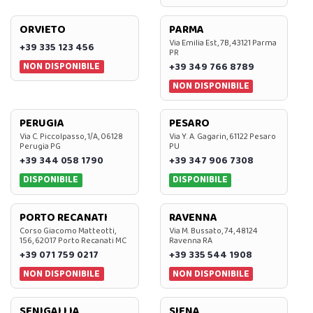
ORVIETO
PARMA
Via Emilia Est, 7B, 43121 Parma
+39 335 123 456
PR
NON DISPONIBILE
+39 349 766 8789
NON DISPONIBILE
PERUGIA
PESARO
Via C. Piccolpasso, 1/A, 06128
Via Y. A. Gagarin, 61122 Pesaro
Perugia PG
PU
+39 344 058 1790
+39 347 906 7308
DISPONIBILE
DISPONIBILE
PORTO RECANATI
RAVENNA
Corso Giacomo Matteotti,
Via M. Bussato, 74, 48124
156, 62017 Porto Recanati MC
Ravenna RA
+39 071 759 0217
+39 335 544 1908
NON DISPONIBILE
NON DISPONIBILE
SENIGALLIA
SIENA