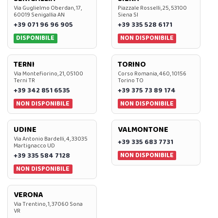
Via Guglielmo Oberdan, 17,
Piazzale Rosselli, 25, 53100
60019 Senigallia AN
Siena SI
+39 071 96 96 905
+39 335 528 6171
DISPONIBILE
NON DISPONIBILE
TERNI
TORINO
Via Montefiorino, 21, 05100
Corso Romania, 460, 10156
Terni TR
Torino TO
+39 342 851 6535
+39 375 73 89 174
NON DISPONIBILE
NON DISPONIBILE
UDINE
VALMONTONE
Via Antonio Bardelli, 4, 33035
+39 335 683 7731
Martignacco UD
NON DISPONIBILE
+39 335 584 7128
NON DISPONIBILE
VERONA
Via Trentino, 1, 37060 Sona
VR