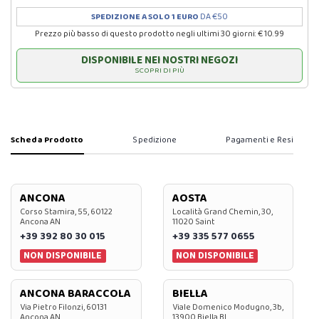
SPEDIZIONE A SOLO 1 EURO
DA €50
Prezzo più basso di questo prodotto negli ultimi 30 giorni: € 10.99
DISPONIBILE NEI NOSTRI NEGOZI
SCOPRI DI PIÙ
Scheda Prodotto
Spedizione
Pagamenti e Resi
ANCONA
AOSTA
Corso Stamira, 55, 60122
Località Grand Chemin, 30,
Ancona AN
11020 Saint
+39 392 80 30 015
+39 335 577 0655
NON DISPONIBILE
NON DISPONIBILE
ANCONA BARACCOLA
BIELLA
Via Pietro Filonzi, 60131
Viale Domenico Modugno, 3b,
Ancona AN
13900 Biella BI