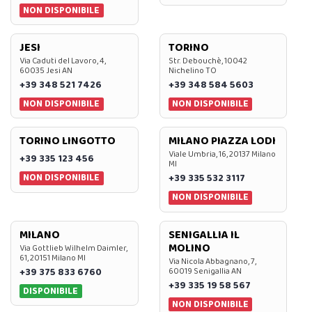
NON DISPONIBILE
JESI
TORINO
Via Caduti del Lavoro, 4,
Str. Debouchè, 10042
60035 Jesi AN
Nichelino TO
+39 348 521 7426
+39 348 584 5603
NON DISPONIBILE
NON DISPONIBILE
TORINO LINGOTTO
MILANO PIAZZA LODI
Viale Umbria, 16, 20137 Milano
+39 335 123 456
MI
NON DISPONIBILE
+39 335 532 3117
NON DISPONIBILE
MILANO
SENIGALLIA IL
MOLINO
Via Gottlieb Wilhelm Daimler,
61, 20151 Milano MI
Via Nicola Abbagnano, 7,
+39 375 833 6760
60019 Senigallia AN
+39 335 19 58 567
DISPONIBILE
NON DISPONIBILE