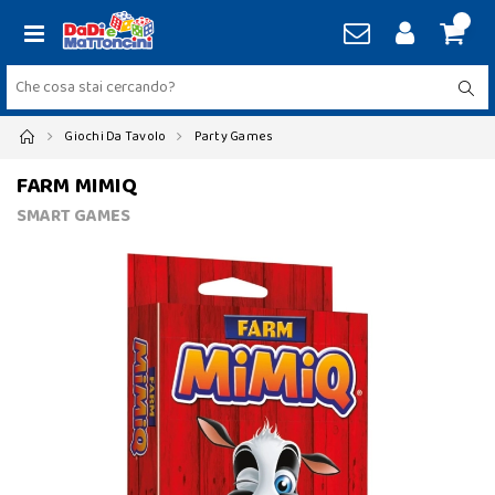
Giochi Da Tavolo
Party Games
FARM MIMIQ
SMART GAMES