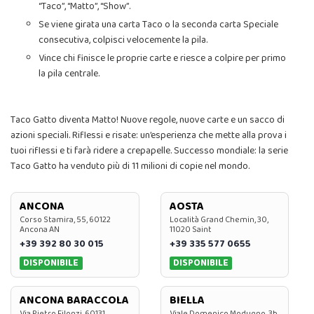
“Taco”, “Matto”, “Show”.
Se viene girata una carta Taco o la seconda carta Speciale
consecutiva, colpisci velocemente la pila.
Vince chi finisce le proprie carte e riesce a colpire per primo
la pila centrale.
Taco Gatto diventa Matto! Nuove regole, nuove carte e un sacco di
azioni speciali. Riflessi e risate: un’esperienza che mette alla prova i
tuoi riflessi e ti farà ridere a crepapelle. Successo mondiale: la serie
Taco Gatto ha venduto più di 11 milioni di copie nel mondo.
ANCONA
AOSTA
Corso Stamira, 55, 60122
Località Grand Chemin, 30,
Ancona AN
11020 Saint
+39 392 80 30 015
+39 335 577 0655
DISPONIBILE
DISPONIBILE
ANCONA BARACCOLA
BIELLA
Via Pietro Filonzi, 60131
Viale Domenico Modugno, 3b,