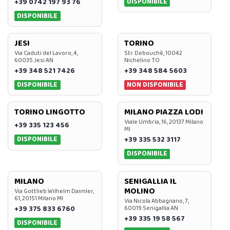
DISPONIBILE
+39 0742 197 93 76
DISPONIBILE
JESI
TORINO
Via Caduti del Lavoro, 4,
Str. Debouchè, 10042
60035 Jesi AN
Nichelino TO
+39 348 521 7426
+39 348 584 5603
DISPONIBILE
NON DISPONIBILE
TORINO LINGOTTO
MILANO PIAZZA LODI
Viale Umbria, 16, 20137 Milano
+39 335 123 456
MI
DISPONIBILE
+39 335 532 3117
DISPONIBILE
MILANO
SENIGALLIA IL
MOLINO
Via Gottlieb Wilhelm Daimler,
61, 20151 Milano MI
Via Nicola Abbagnano, 7,
+39 375 833 6760
60019 Senigallia AN
+39 335 19 58 567
DISPONIBILE