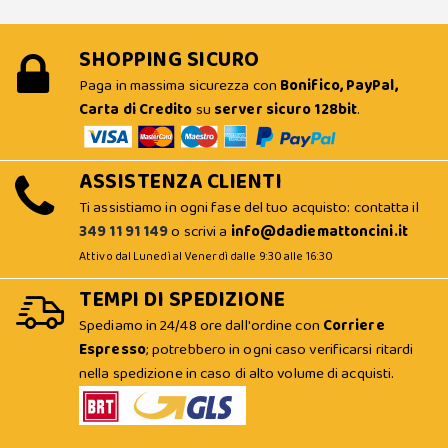
SHOPPING SICURO
Paga in massima sicurezza con
Bonifico, PayPal,
Carta di Credito
su
server sicuro 128bit
.
ASSISTENZA CLIENTI
Ti assistiamo in ogni fase del tuo acquisto: contatta il
349 11 91 149
o scrivi a
info@dadiemattoncini.it
Attivo dal Lunedì al Venerdì dalle 9:30 alle 16:30
TEMPI DI SPEDIZIONE
Spediamo in 24/48 ore dall'ordine con
Corriere
Espresso
; potrebbero in ogni caso verificarsi ritardi
nella spedizione in caso di alto volume di acquisti.