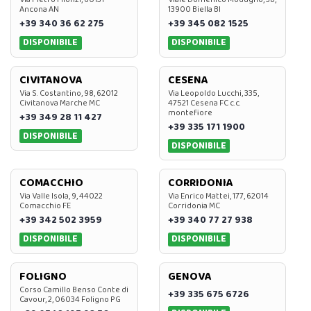
Ancona AN
13900 Biella BI
+39 340 36 62 275
+39 345 082 1525
DISPONIBILE
DISPONIBILE
CIVITANOVA
CESENA
Via S. Costantino, 98, 62012
Via Leopoldo Lucchi, 335,
Civitanova Marche MC
47521 Cesena FC c.c.
montefiore
+39 349 28 11 427
+39 335 171 1900
DISPONIBILE
DISPONIBILE
COMACCHIO
CORRIDONIA
Via Valle Isola, 9, 44022
Via Enrico Mattei, 177, 62014
Comacchio FE
Corridonia MC
+39 342 502 3959
+39 340 77 27 938
DISPONIBILE
DISPONIBILE
FOLIGNO
GENOVA
Corso Camillo Benso Conte di
+39 335 675 6726
Cavour, 2, 06034 Foligno PG