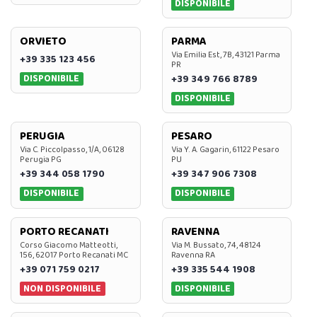
DISPONIBILE
ORVIETO
PARMA
Via Emilia Est, 7B, 43121 Parma
+39 335 123 456
PR
DISPONIBILE
+39 349 766 8789
DISPONIBILE
PERUGIA
PESARO
Via C. Piccolpasso, 1/A, 06128
Via Y. A. Gagarin, 61122 Pesaro
Perugia PG
PU
+39 344 058 1790
+39 347 906 7308
DISPONIBILE
DISPONIBILE
PORTO RECANATI
RAVENNA
Corso Giacomo Matteotti,
Via M. Bussato, 74, 48124
156, 62017 Porto Recanati MC
Ravenna RA
+39 071 759 0217
+39 335 544 1908
NON DISPONIBILE
DISPONIBILE