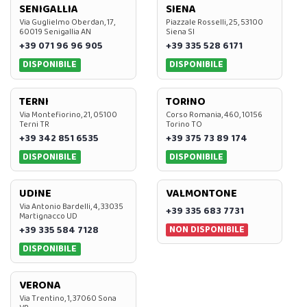
SENIGALLIA
SIENA
Via Guglielmo Oberdan, 17,
Piazzale Rosselli, 25, 53100
60019 Senigallia AN
Siena SI
+39 071 96 96 905
+39 335 528 6171
DISPONIBILE
DISPONIBILE
TERNI
TORINO
Via Montefiorino, 21, 05100
Corso Romania, 460, 10156
Terni TR
Torino TO
+39 342 851 6535
+39 375 73 89 174
DISPONIBILE
DISPONIBILE
UDINE
VALMONTONE
Via Antonio Bardelli, 4, 33035
+39 335 683 7731
Martignacco UD
NON DISPONIBILE
+39 335 584 7128
DISPONIBILE
VERONA
Via Trentino, 1, 37060 Sona