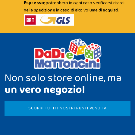
Espresso
; potrebbero in ogni caso verificarsi ritardi
nella spedizione in caso di alto volume di acquisti.
Non solo store online, ma
un vero negozio!
SCOPRI TUTTI I NOSTRI PUNTI VENDITA