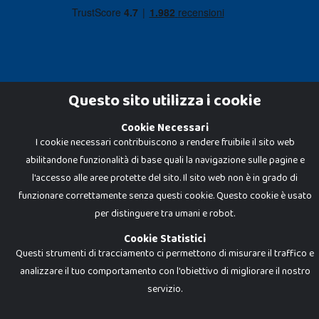
Questo sito utilizza i cookie
Cookie Necessari
Dadi e Mattoncini è un brand di Giocabene Srl. Ogni riproduzione o utilizzo non
I cookie necessari contribuiscono a rendere fruibile il sito web
espressamente autorizzato è severamente vietato. Tutti i loghi, marchi,
brand elencati nel presente shop sono di proprietà dei rispettivi titolari.
abilitandone funzionalità di base quali la navigazione sulle pagine e
I prezzi e le promozioni pubblicate potrebbero differire da quanto esposto in
negozio.
l'accesso alle aree protette del sito. Il sito web non è in grado di
Giocabene Srl - via della Posta 8, 20123 Milano (MI)
funzionare correttamente senza questi cookie. Questo cookie è usato
P.IVA 02608090425 - REA AN201199 - C.S. 10.000 i.v.
per distinguere tra umani e robot.
Cookie Statistici
Questi strumenti di tracciamento ci permettono di misurare il traffico e
analizzare il tuo comportamento con l'obiettivo di migliorare il nostro
servizio.