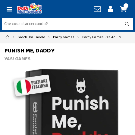
Giochi Da Tavolo
Party Games
Party Games Per Adulti
PUNISH ME, DADDY
YAS! GAMES