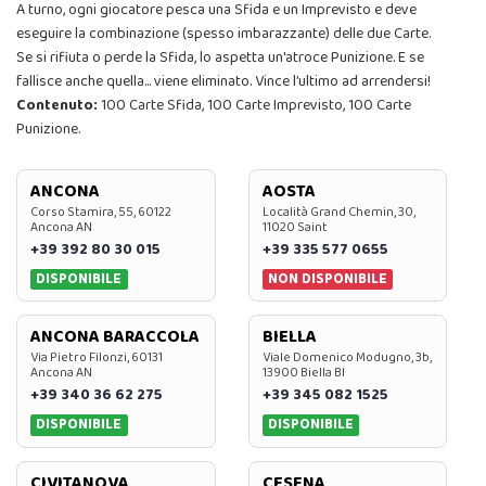
A turno, ogni giocatore pesca una Sfida e un Imprevisto e deve
eseguire la combinazione (spesso imbarazzante) delle due Carte.
Se si rifiuta o perde la Sfida, lo aspetta un'atroce Punizione. E se
fallisce anche quella... viene eliminato. Vince l’ultimo ad arrendersi!
Contenuto:
100 Carte Sfida, 100 Carte Imprevisto, 100 Carte
Punizione.
ANCONA
AOSTA
Corso Stamira, 55, 60122
Località Grand Chemin, 30,
Ancona AN
11020 Saint
+39 392 80 30 015
+39 335 577 0655
DISPONIBILE
NON DISPONIBILE
ANCONA BARACCOLA
BIELLA
Via Pietro Filonzi, 60131
Viale Domenico Modugno, 3b,
Ancona AN
13900 Biella BI
+39 340 36 62 275
+39 345 082 1525
DISPONIBILE
DISPONIBILE
CIVITANOVA
CESENA