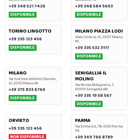
+39 348 521 7426
+39 348 584 5603
DISPONIBILE
DISPONIBILE
TORINO LINGOTTO
MILANO PIAZZA LODI
Viale Umbria, 16, 20137 Milano
+39 335 123 456
MI
DISPONIBILE
+39 335 532 3117
DISPONIBILE
MILANO
SENIGALLIA IL
MOLINO
Via Gottlieb Wilhelm Daimler,
61, 20151 Milano MI
Via Nicola Abbagnano, 7,
+39 375 833 6760
60019 Senigallia AN
+39 335 19 58 567
DISPONIBILE
DISPONIBILE
ORVIETO
PARMA
Via Emilia Est, 7B, 43121 Parma
+39 335 123 456
PR
NON DISPONIBILE
+39 349 766 8789