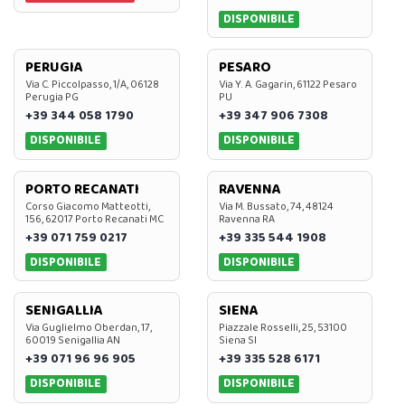
DISPONIBILE
PERUGIA
PESARO
Via C. Piccolpasso, 1/A, 06128
Via Y. A. Gagarin, 61122 Pesaro
Perugia PG
PU
+39 344 058 1790
+39 347 906 7308
DISPONIBILE
DISPONIBILE
PORTO RECANATI
RAVENNA
Corso Giacomo Matteotti,
Via M. Bussato, 74, 48124
156, 62017 Porto Recanati MC
Ravenna RA
+39 071 759 0217
+39 335 544 1908
DISPONIBILE
DISPONIBILE
SENIGALLIA
SIENA
Via Guglielmo Oberdan, 17,
Piazzale Rosselli, 25, 53100
60019 Senigallia AN
Siena SI
+39 071 96 96 905
+39 335 528 6171
DISPONIBILE
DISPONIBILE