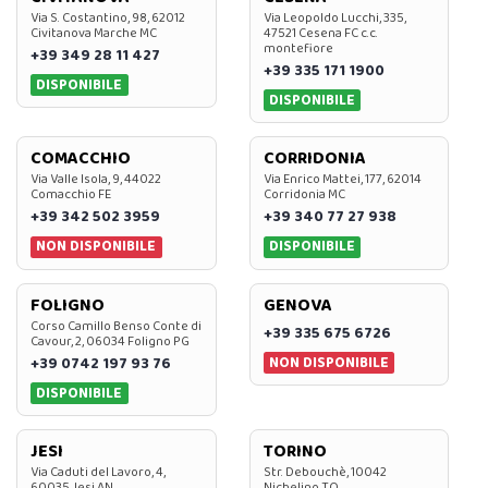
Via S. Costantino, 98, 62012
Via Leopoldo Lucchi, 335,
Civitanova Marche MC
47521 Cesena FC c.c.
montefiore
+39 349 28 11 427
+39 335 171 1900
DISPONIBILE
DISPONIBILE
COMACCHIO
CORRIDONIA
Via Valle Isola, 9, 44022
Via Enrico Mattei, 177, 62014
Comacchio FE
Corridonia MC
+39 342 502 3959
+39 340 77 27 938
NON DISPONIBILE
DISPONIBILE
FOLIGNO
GENOVA
Corso Camillo Benso Conte di
+39 335 675 6726
Cavour, 2, 06034 Foligno PG
NON DISPONIBILE
+39 0742 197 93 76
DISPONIBILE
JESI
TORINO
Via Caduti del Lavoro, 4,
Str. Debouchè, 10042
60035 Jesi AN
Nichelino TO