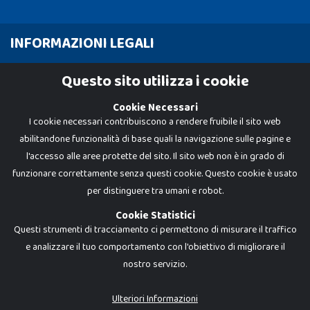
INFORMAZIONI LEGALI
Cookie Policy
Questo sito utilizza i cookie
Privacy Policy
Cookie Necessari
I cookie necessari contribuiscono a rendere fruibile il sito web
abilitandone funzionalità di base quali la navigazione sulle pagine e
l'accesso alle aree protette del sito. Il sito web non è in grado di
funzionare correttamente senza questi cookie. Questo cookie è usato
per distinguere tra umani e robot.
Cookie Statistici
Questi strumenti di tracciamento ci permettono di misurare il traffico
e analizzare il tuo comportamento con l'obiettivo di migliorare il
nostro servizio.
Dadi e Mattoncini è un brand di Giocabene Srl. Ogni riproduzione o utilizzo non
espressamente autorizzato è severamente vietato. Tutti i loghi, marchi,
brand elencati nel presente shop sono di proprietà dei rispettivi titolari.
I prezzi e le promozioni pubblicate potrebbero differire da quanto esposto in
Ulteriori Informazioni
negozio.