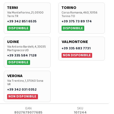
TERNI
TORINO
Via Montefiorino, 21, 05100
Corso Romania, 460, 10156
Terni TR
Torino TO
+39 342 851 6535
+39 375 73 89 174
DISPONIBILE
DISPONIBILE
UDINE
VALMONTONE
Via Antonio Bardelli, 4, 33035
+39 335 683 7731
Martignacco UD
NON DISPONIBILE
+39 335 584 7128
DISPONIBILE
VERONA
Via Trentino, 1, 37060 Sona
VR
+39 342 031 0352
NON DISPONIBILE
EAN
SKU
8027679077685
107244