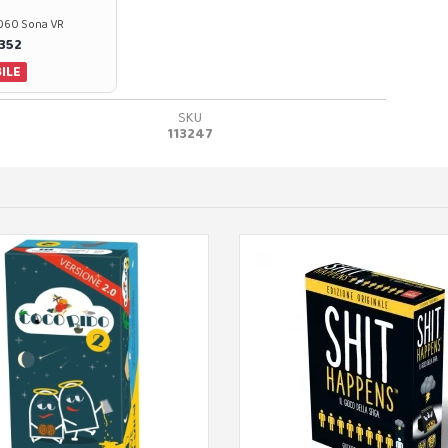
37060 Sona VR
0352
ILE
SKU
113247