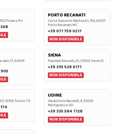
PORTO RECANATI
 61122 Pesaro PU
Corso Giacomo Matteotti, 156, 62017
Porto Recanati MC
7308
+39 071 759 0217
ILE
NON DISPONIBILE
SIENA
rdan, 17, 60019
Piazzale Rosselli, 25, 53100 Siena SI
+39 335 528 6171
 905
NON DISPONIBILE
ILE
UDINE
60, 10156 Torino TO
Via Antonio Bardelli, 4, 33035
Martignacco UD
 174
+39 335 584 7128
ILE
NON DISPONIBILE