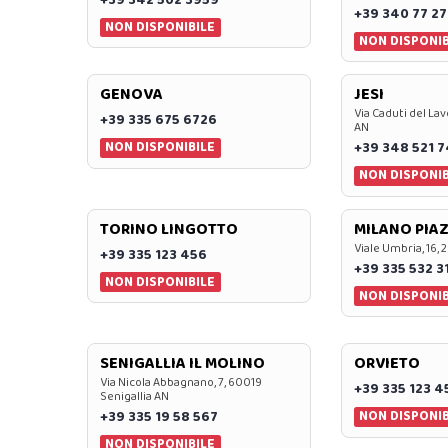
+39 342 502 3959
+39 340 77 27
NON DISPONIBILE
NON DISPONIB
GENOVA
JESI
Via Caduti del Lav
+39 335 675 6726
AN
NON DISPONIBILE
+39 348 521 
NON DISPONIB
TORINO LINGOTTO
MILANO PIAZ
Viale Umbria, 16, 
+39 335 123 456
+39 335 532 3
NON DISPONIBILE
NON DISPONIB
SENIGALLIA IL MOLINO
ORVIETO
Via Nicola Abbagnano, 7, 60019
+39 335 123 4
Senigallia AN
NON DISPONIB
+39 335 19 58 567
NON DISPONIBILE