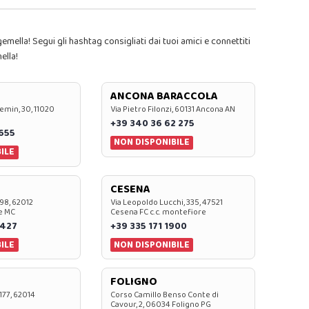
emella! Segui gli hashtag consigliati dai tuoi amici e connettiti
ella!
ANCONA BARACCOLA
emin, 30, 11020
Via Pietro Filonzi, 60131 Ancona AN
+39 340 36 62 275
0655
NON DISPONIBILE
ILE
CESENA
 98, 62012
Via Leopoldo Lucchi, 335, 47521
e MC
Cesena FC c.c. montefiore
 427
+39 335 171 1900
ILE
NON DISPONIBILE
FOLIGNO
 177, 62014
Corso Camillo Benso Conte di
Cavour, 2, 06034 Foligno PG