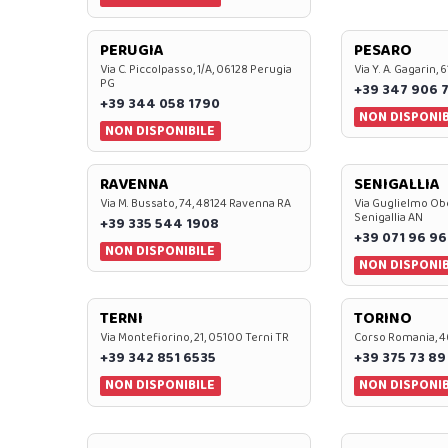
PERUGIA
PESARO
Via C. Piccolpasso, 1/A, 06128 Perugia
Via Y. A. Gagarin,
PG
+39 347 906 
+39 344 058 1790
NON DISPONIB
NON DISPONIBILE
RAVENNA
SENIGALLIA
Via M. Bussato, 74, 48124 Ravenna RA
Via Guglielmo Obe
Senigallia AN
+39 335 544 1908
+39 071 96 96
NON DISPONIBILE
NON DISPONIB
TERNI
TORINO
Via Montefiorino, 21, 05100 Terni TR
Corso Romania, 4
+39 342 851 6535
+39 375 73 89
NON DISPONIBILE
NON DISPONIB