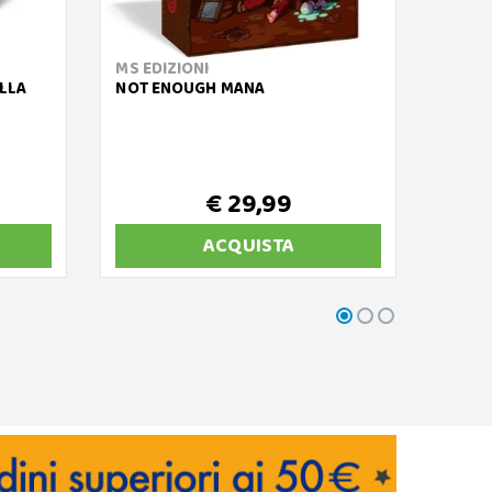
MS EDIZIONI
MATT
ELLA
NOT ENOUGH MANA
MA SE 
€ 29,99
ACQUISTA