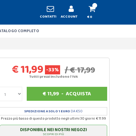
CONTATTI
ACCOUNT
€ 0
ATALOGO COMPLETO
€ 11,99
/ € 17,99
-33%
Tutti i prezzi includono l'IVA
€
11,99
-
ACQUISTA
SPEDIZIONE A SOLO 1 EURO
DA €50
Prezzo più basso di questo prodotto negli ultimi 30 giorni: € 11.99
DISPONIBILE NEI NOSTRI NEGOZI
SCOPRI DI PIÙ