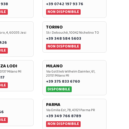
 938
+39 0742 197 93 76
ILE
NON DISPONIBILE
TORINO
oro, 4, 60035 Jesi
Str. Debouchè, 10042 Nichelino TO
+39 348 584 5603
7426
NON DISPONIBILE
ILE
ZA LODI
MILANO
20137 Milano MI
Via Gottlieb Wilhelm Daimler, 61,
20151 Milano MI
117
+39 375 833 6760
ILE
DISPONIBILE
PARMA
Via Emilia Est, 7B, 43121 Parma PR
56
+39 349 766 8789
ILE
NON DISPONIBILE