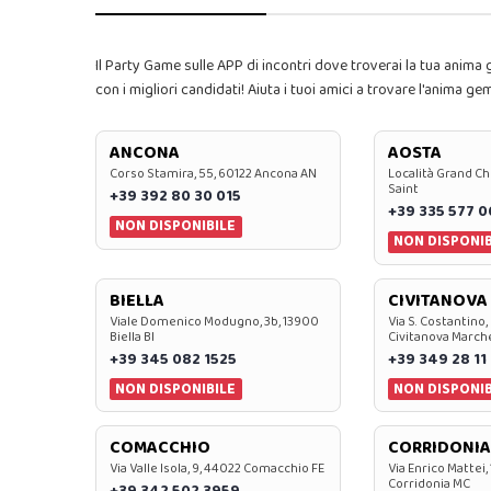
Il Party Game sulle APP di incontri dove troverai la tua anima g
con i migliori candidati! Aiuta i tuoi amici a trovare l'anima gem
ANCONA
AOSTA
Corso Stamira, 55, 60122 Ancona AN
Località Grand Ch
Saint
+39 392 80 30 015
+39 335 577 
NON DISPONIBILE
NON DISPONIB
BIELLA
CIVITANOVA
Viale Domenico Modugno, 3b, 13900
Via S. Costantino,
Biella BI
Civitanova March
+39 345 082 1525
+39 349 28 11
NON DISPONIBILE
NON DISPONIB
COMACCHIO
CORRIDONIA
Via Valle Isola, 9, 44022 Comacchio FE
Via Enrico Mattei,
Corridonia MC