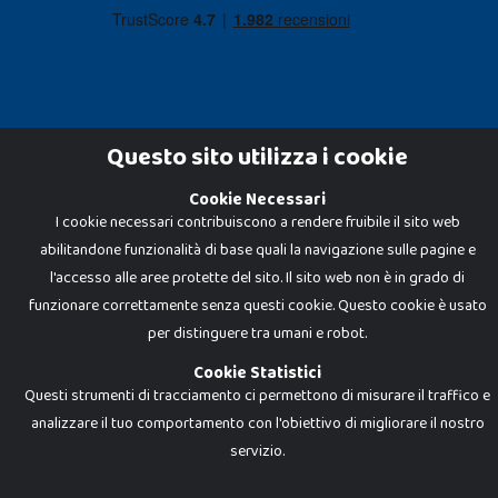
Questo sito utilizza i cookie
Cookie Necessari
Dadi e Mattoncini è un brand di Giocabene Srl. Ogni riproduzione o utilizzo non
I cookie necessari contribuiscono a rendere fruibile il sito web
espressamente autorizzato è severamente vietato. Tutti i loghi, marchi,
brand elencati nel presente shop sono di proprietà dei rispettivi titolari.
abilitandone funzionalità di base quali la navigazione sulle pagine e
I prezzi e le promozioni pubblicate potrebbero differire da quanto esposto in
negozio.
l'accesso alle aree protette del sito. Il sito web non è in grado di
Giocabene Srl - via della Posta 8, 20123 Milano (MI)
funzionare correttamente senza questi cookie. Questo cookie è usato
P.IVA 02608090425 - REA AN201199 - C.S. 10.000 i.v.
per distinguere tra umani e robot.
Cookie Statistici
Questi strumenti di tracciamento ci permettono di misurare il traffico e
analizzare il tuo comportamento con l'obiettivo di migliorare il nostro
servizio.