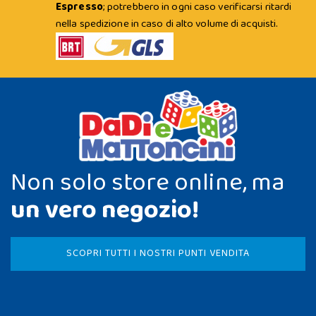
Espresso
; potrebbero in ogni caso verificarsi ritardi
nella spedizione in caso di alto volume di acquisti.
Non solo store online, ma
un vero negozio!
SCOPRI TUTTI I NOSTRI PUNTI VENDITA