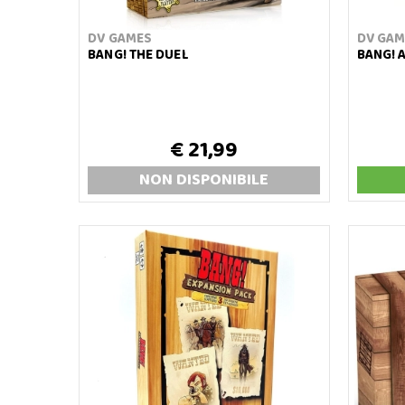
DV GAMES
DV GAM
BANG! THE DUEL
BANG! 
€ 21,99
NON DISP
ONIBILE