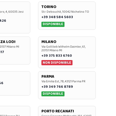
TORINO
oro, 4, 60035 Jesi
Str. Debouchè, 10042 Nichelino TO
+39 348 584 5603
7426
DISPONIBILE
ZA LODI
MILANO
20137 Milano MI
Via Gottlieb Wilhelm Daimler, 61,
20151 Milano MI
117
+39 375 833 6760
NON DISPONIBILE
PARMA
Via Emilia Est, 7B, 43121 Parma PR
56
+39 349 766 8789
DISPONIBILE
PORTO RECANATI