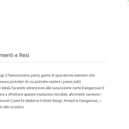
menti e Resi
!, il famosissimo party game di sparatorie western che
ovi pistoleri di cui potrete vestire i panni, tutti
i letali, facendo attenzione alle nuovissime carte Dangerous! Il
re a sfruttare queste munizioni micidiali, altrimenti saranno i
favore! Come fa dedurre il titolo Bang!: Armed & Dangerous , i
ti allo scontro.