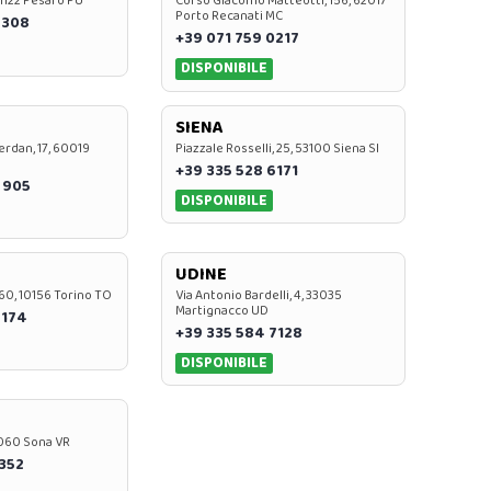
 61122 Pesaro PU
Corso Giacomo Matteotti, 156, 62017
Porto Recanati MC
7308
+39 071 759 0217
DISPONIBILE
SIENA
rdan, 17, 60019
Piazzale Rosselli, 25, 53100 Siena SI
+39 335 528 6171
 905
DISPONIBILE
UDINE
60, 10156 Torino TO
Via Antonio Bardelli, 4, 33035
Martignacco UD
 174
+39 335 584 7128
DISPONIBILE
37060 Sona VR
0352