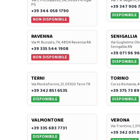
Via C. Piccolpasso, 1/A, 06128 Perugia
Via Y. A. Gagarin,
PG
+39 347 906 
+39 344 058 1790
DISPONIBILE
NON DISPONIBILE
RAVENNA
SENIGALLIA
Via M. Bussato, 74, 48124 Ravenna RA
Via Guglielmo Obe
Senigallia AN
+39 335 544 1908
+39 071 96 96
NON DISPONIBILE
DISPONIBILE
TERNI
TORINO
Via Montefiorino, 21, 05100 Terni TR
Corso Romania, 4
+39 342 851 6535
+39 375 73 89
DISPONIBILE
DISPONIBILE
VALMONTONE
VERONA
Via Trentino, 1, 
+39 335 683 7731
+39 342 031 
DISPONIBILE