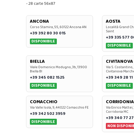
- 28 carte 56x87
ANCONA
AOSTA
Corso Stamira, 55, 60122 Ancona AN
Località Grand Ch
Saint
+39 392 80 30 015
+39 335 577 
DISPONIBILE
DISPONIBILE
BIELLA
CIVITANOVA
Viale Domenico Modugno, 3b, 13900
Via S. Costantino,
Biella BI
Civitanova March
+39 345 082 1525
+39 349 28 11
DISPONIBILE
DISPONIBILE
COMACCHIO
CORRIDONIA
Via Valle Isola, 9, 44022 Comacchio FE
Via Enrico Mattei,
Corridonia MC
+39 342 502 3959
+39 340 77 27
DISPONIBILE
NON DISPONIB