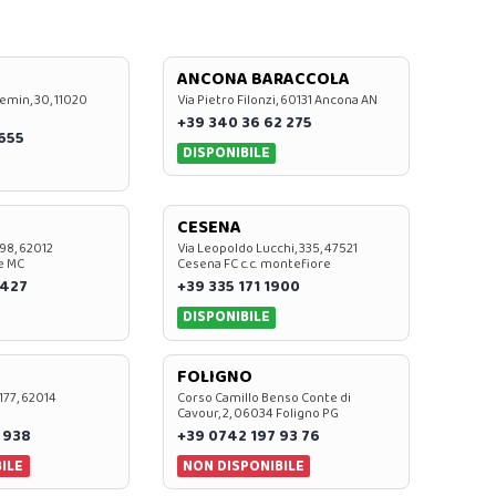
ANCONA BARACCOLA
emin, 30, 11020
Via Pietro Filonzi, 60131 Ancona AN
+39 340 36 62 275
0655
DISPONIBILE
CESENA
 98, 62012
Via Leopoldo Lucchi, 335, 47521
e MC
Cesena FC c.c. montefiore
 427
+39 335 171 1900
DISPONIBILE
FOLIGNO
 177, 62014
Corso Camillo Benso Conte di
Cavour, 2, 06034 Foligno PG
 938
+39 0742 197 93 76
ILE
NON DISPONIBILE