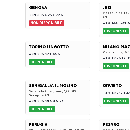
GENOVA
JESI
Via Caduti del Lav
+39 335 675 6726
AN
NON DISPONIBILE
+39 348 521 
DISPONIBILE
TORINO LINGOTTO
MILANO PIAZ
Viale Umbria, 16, 
+39 335 123 456
+39 335 532 3
DISPONIBILE
DISPONIBILE
SENIGALLIA IL MOLINO
ORVIETO
Via Nicola Abbagnano, 7, 60019
+39 335 123 4
Senigallia AN
DISPONIBILE
+39 335 19 58 567
DISPONIBILE
PERUGIA
PESARO