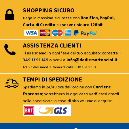
SHOPPING SICURO
Paga in massima sicurezza con
Bonifico, PayPal,
Carta di Credito
su
server sicuro 128bit
.
ASSISTENZA CLIENTI
Ti assistiamo in ogni fase del tuo acquisto: contatta il
349 11 91 149
o scrivi a
info@dadiemattoncini.it
Attivo dal Lunedì al Venerdì dalle 9:30 alle 16:30
TEMPI DI SPEDIZIONE
Spediamo in 24/48 ore dall'ordine con
Corriere
Espresso
; potrebbero in ogni caso verificarsi ritardi
nella spedizione in caso di alto volume di acquisti.