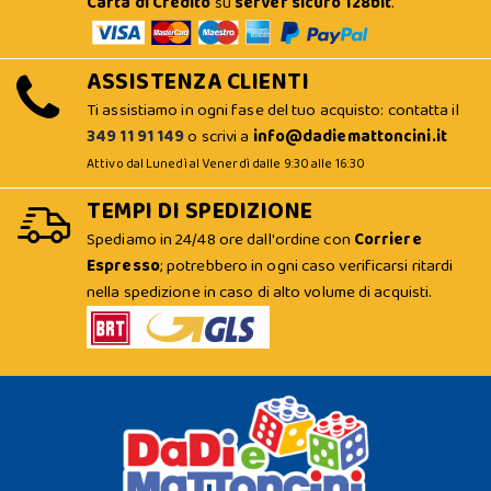
Carta di Credito
su
server sicuro 128bit
.
ASSISTENZA CLIENTI
Ti assistiamo in ogni fase del tuo acquisto: contatta il
349 11 91 149
o scrivi a
info@dadiemattoncini.it
Attivo dal Lunedì al Venerdì dalle 9:30 alle 16:30
TEMPI DI SPEDIZIONE
Spediamo in 24/48 ore dall'ordine con
Corriere
Espresso
; potrebbero in ogni caso verificarsi ritardi
nella spedizione in caso di alto volume di acquisti.