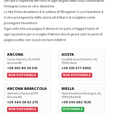
cercare il colpevole del furto in ogni angolo della città, conducendo
l’indagine come un vero detective.
La Mia Prima Avventura è la collana di “librigame” in cui il bambino è
il vero protagonista della storia ed è libero di scegliere come
proseguire l’avventura.
Ogni volta che una pagina è divisa in tre parti, si legge il testo di
ogni opzione e poi si sceglie. Il lettore dovrà girare solo la parte di
pagina scelta: non si può tornare indietro!
ANCONA
AOSTA
Corso Stamira, 55, 60122
Località Grand Chemin, 30,
Ancona AN
11020 Saint
+39 392 80 30 015
+39 335 577 0655
NON DISPONIBILE
NON DISPONIBILE
ANCONA BARACCOLA
BIELLA
Via Pietro Filonzi, 60131
Viale Domenico Modugno, 3b,
Ancona AN
13900 Biella BI
+39 340 36 62 275
+39 345 082 1525
NON DISPONIBILE
DISPONIBILE