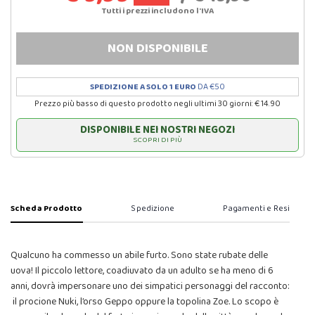
Tutti i prezzi includono l'IVA
NON DISPONIBILE
SPEDIZIONE A SOLO 1 EURO
DA €50
Prezzo più basso di questo prodotto negli ultimi 30 giorni: € 14.90
DISPONIBILE NEI NOSTRI NEGOZI
SCOPRI DI PIÙ
Scheda Prodotto
Spedizione
Pagamenti e Resi
Qualcuno ha commesso un abile furto. Sono state rubate delle
uova! Il piccolo lettore, coadiuvato da un adulto se ha meno di 6
anni, dovrà impersonare uno dei simpatici personaggi del racconto:
il procione Nuki, l’orso Geppo oppure la topolina Zoe. Lo scopo è