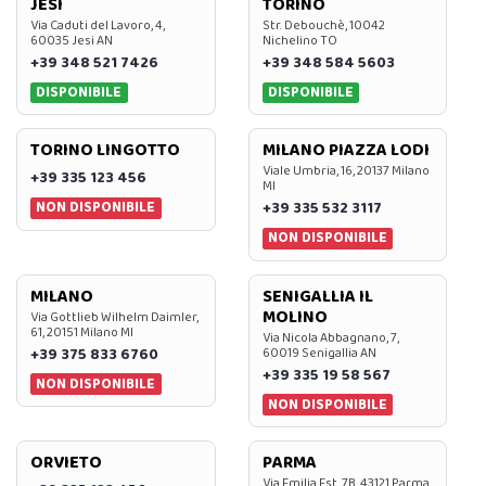
JESI
TORINO
Via Caduti del Lavoro, 4,
Str. Debouchè, 10042
60035 Jesi AN
Nichelino TO
+39 348 521 7426
+39 348 584 5603
DISPONIBILE
DISPONIBILE
TORINO LINGOTTO
MILANO PIAZZA LODI
Viale Umbria, 16, 20137 Milano
+39 335 123 456
MI
NON DISPONIBILE
+39 335 532 3117
NON DISPONIBILE
MILANO
SENIGALLIA IL
MOLINO
Via Gottlieb Wilhelm Daimler,
61, 20151 Milano MI
Via Nicola Abbagnano, 7,
+39 375 833 6760
60019 Senigallia AN
+39 335 19 58 567
NON DISPONIBILE
NON DISPONIBILE
ORVIETO
PARMA
Via Emilia Est, 7B, 43121 Parma