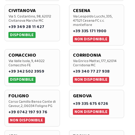
CIVITANOVA
CESENA
Via S. Costantino, 98, 62012
Via Leopoldo Lucchi, 335,
Civitanova Marche MC
47521 Cesena FC c.c.
montefiore
+39 349 28 11 427
+39 335 171 1900
DISPONIBILE
NON DISPONIBILE
COMACCHIO
CORRIDONIA
Via Valle Isola, 9, 44022
Via Enrico Mattei, 177, 62014
Comacchio FE
Corridonia MC
+39 342 502 3959
+39 340 77 27 938
DISPONIBILE
NON DISPONIBILE
FOLIGNO
GENOVA
Corso Camillo Benso Conte di
+39 335 675 6726
Cavour, 2, 06034 Foligno PG
NON DISPONIBILE
+39 0742 197 93 76
NON DISPONIBILE