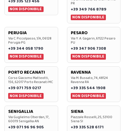
+39 335 123 456
PR
NON DISPONIBILE
+39 349 766 8789
NON DISPONIBILE
PERUGIA
PESARO
Via C. Piccolpasso, 1/A, 06128
Via Y. A. Gagarin, 61122 Pesaro
Perugia PG
PU
+39 344 058 1790
+39 347 906 7308
NON DISPONIBILE
NON DISPONIBILE
PORTO RECANATI
RAVENNA
Corso Giacomo Matteotti,
Via M. Bussato, 74, 48124
156, 62017 Porto Recanati MC
Ravenna RA
+39 071 759 0217
+39 335 544 1908
NON DISPONIBILE
NON DISPONIBILE
SENIGALLIA
SIENA
Via Guglielmo Oberdan, 17,
Piazzale Rosselli, 25, 53100
60019 Senigallia AN
Siena SI
+39 071 96 96 905
+39 335 528 6171