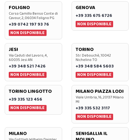
FOLIGNO
GENOVA
Corso Camillo Benso Conte di
+39 335 675 6726
Cavour, 2, 06034 Foligno PG
NON DISPONIBILE
+39 0742 197 93 76
NON DISPONIBILE
JESI
TORINO
Via Caduti del Lavoro, 4,
Str. Debouchè, 10042
60035 Jesi AN
Nichelino TO
+39 348 521 7426
+39 348 584 5603
NON DISPONIBILE
NON DISPONIBILE
TORINO LINGOTTO
MILANO PIAZZA LODI
Viale Umbria, 16, 20137 Milano
+39 335 123 456
MI
NON DISPONIBILE
+39 335 532 3117
NON DISPONIBILE
MILANO
SENIGALLIA IL
MOLINO
Via Gottlieb Wilhelm Daimler,