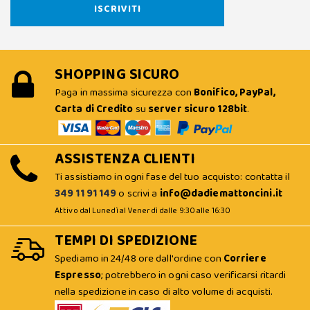
SHOPPING SICURO
Paga in massima sicurezza con
Bonifico, PayPal,
Carta di Credito
su
server sicuro 128bit
.
ASSISTENZA CLIENTI
Ti assistiamo in ogni fase del tuo acquisto: contatta il
349 11 91 149
o scrivi a
info@dadiemattoncini.it
Attivo dal Lunedì al Venerdì dalle 9:30 alle 16:30
TEMPI DI SPEDIZIONE
Spediamo in 24/48 ore dall'ordine con
Corriere
Espresso
; potrebbero in ogni caso verificarsi ritardi
nella spedizione in caso di alto volume di acquisti.