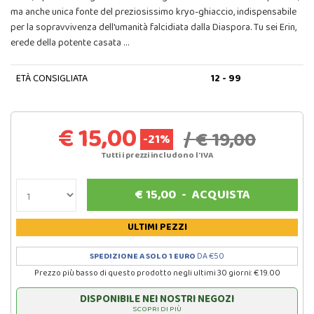
ma anche unica fonte del preziosissimo kryo-ghiaccio, indispensabile
per la sopravvivenza dell'umanità falcidiata dalla Diaspora. Tu sei Erin,
erede della potente casata …
ETÀ CONSIGLIATA
12 - 99
€ 15,00
/ € 19,00
-21%
Tutti i prezzi includono l'IVA
€
15,00
-
ACQUISTA
ULTIMI PEZZI
SPEDIZIONE A SOLO 1 EURO
DA €50
Prezzo più basso di questo prodotto negli ultimi 30 giorni: € 19.00
DISPONIBILE NEI NOSTRI NEGOZI
SCOPRI DI PIÙ