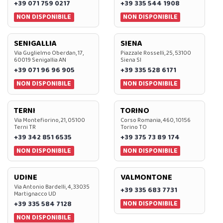
+39 071 759 0217
+39 335 544 1908
NON DISPONIBILE
NON DISPONIBILE
SENIGALLIA
SIENA
Via Guglielmo Oberdan, 17,
Piazzale Rosselli, 25, 53100
60019 Senigallia AN
Siena SI
+39 071 96 96 905
+39 335 528 6171
NON DISPONIBILE
NON DISPONIBILE
TERNI
TORINO
Via Montefiorino, 21, 05100
Corso Romania, 460, 10156
Terni TR
Torino TO
+39 342 851 6535
+39 375 73 89 174
NON DISPONIBILE
NON DISPONIBILE
UDINE
VALMONTONE
Via Antonio Bardelli, 4, 33035
+39 335 683 7731
Martignacco UD
NON DISPONIBILE
+39 335 584 7128
NON DISPONIBILE