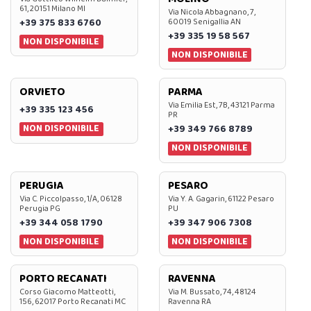
61, 20151 Milano MI
Via Nicola Abbagnano, 7,
+39 375 833 6760
60019 Senigallia AN
+39 335 19 58 567
NON DISPONIBILE
NON DISPONIBILE
ORVIETO
PARMA
Via Emilia Est, 7B, 43121 Parma
+39 335 123 456
PR
NON DISPONIBILE
+39 349 766 8789
NON DISPONIBILE
PERUGIA
PESARO
Via C. Piccolpasso, 1/A, 06128
Via Y. A. Gagarin, 61122 Pesaro
Perugia PG
PU
+39 344 058 1790
+39 347 906 7308
NON DISPONIBILE
NON DISPONIBILE
PORTO RECANATI
RAVENNA
Corso Giacomo Matteotti,
Via M. Bussato, 74, 48124
156, 62017 Porto Recanati MC
Ravenna RA