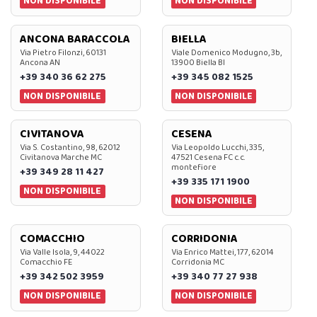
NON DISPONIBILE
NON DISPONIBILE
ANCONA BARACCOLA
BIELLA
Via Pietro Filonzi, 60131
Viale Domenico Modugno, 3b,
Ancona AN
13900 Biella BI
+39 340 36 62 275
+39 345 082 1525
NON DISPONIBILE
NON DISPONIBILE
CIVITANOVA
CESENA
Via S. Costantino, 98, 62012
Via Leopoldo Lucchi, 335,
Civitanova Marche MC
47521 Cesena FC c.c.
montefiore
+39 349 28 11 427
+39 335 171 1900
NON DISPONIBILE
NON DISPONIBILE
COMACCHIO
CORRIDONIA
Via Valle Isola, 9, 44022
Via Enrico Mattei, 177, 62014
Comacchio FE
Corridonia MC
+39 342 502 3959
+39 340 77 27 938
NON DISPONIBILE
NON DISPONIBILE