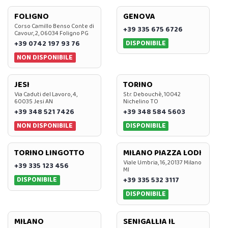
FOLIGNO
GENOVA
Corso Camillo Benso Conte di
+39 335 675 6726
Cavour, 2, 06034 Foligno PG
DISPONIBILE
+39 0742 197 93 76
NON DISPONIBILE
JESI
TORINO
Via Caduti del Lavoro, 4,
Str. Debouchè, 10042
60035 Jesi AN
Nichelino TO
+39 348 521 7426
+39 348 584 5603
NON DISPONIBILE
DISPONIBILE
TORINO LINGOTTO
MILANO PIAZZA LODI
Viale Umbria, 16, 20137 Milano
+39 335 123 456
MI
DISPONIBILE
+39 335 532 3117
DISPONIBILE
MILANO
SENIGALLIA IL