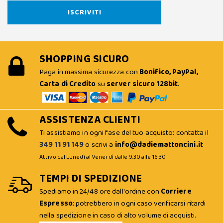
SHOPPING SICURO
Paga in massima sicurezza con
Bonifico, PayPal,
Carta di Credito
su
server sicuro 128bit
.
ASSISTENZA CLIENTI
Ti assistiamo in ogni fase del tuo acquisto: contatta il
349 11 91 149
o scrivi a
info@dadiemattoncini.it
Attivo dal Lunedì al Venerdì dalle 9:30 alle 16:30
TEMPI DI SPEDIZIONE
Spediamo in 24/48 ore dall'ordine con
Corriere
Espresso
; potrebbero in ogni caso verificarsi ritardi
nella spedizione in caso di alto volume di acquisti.