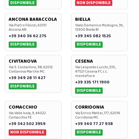
DISPONIBILE
NON DISPONIBILE
ANCONA BARACCOLA
BIELLA
Via Pietro Filonzi, 60131
Viale Domenico Modugno, 3b,
Ancona AN
13900 Biella BI
+39 340 36 62 275
+39 345 082 1525
DISPONIBILE
DISPONIBILE
CIVITANOVA
CESENA
Via S. Costantino, 98, 62012
Via Leopoldo Lucchi, 335,
Civitanova Marche MC
47521 Cesena FC c.c.
montefiore
+39 349 28 11 427
+39 335 171 1900
DISPONIBILE
DISPONIBILE
COMACCHIO
CORRIDONIA
Via Valle Isola, 9, 44022
Via Enrico Mattei, 177, 62014
Comacchio FE
Corridonia MC
+39 342 502 3959
+39 340 77 27 938
NON DISPONIBILE
DISPONIBILE