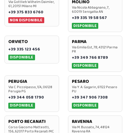
MOLINO
Via Gottlieb Wilhelm Daimler,
61, 20151 Milano MI
Via Nicola Abbagnano, 7,
+39 375 833 6760
60019 Senigallia AN
+39 335 19 58 567
NON DISPONIBILE
DISPONIBILE
ORVIETO
PARMA
Via Emilia Est, 7B, 43121 Parma
+39 335 123 456
PR
DISPONIBILE
+39 349 766 8789
DISPONIBILE
PERUGIA
PESARO
Via C. Piccolpasso, 1/A, 06128
Via Y. A. Gagarin, 61122 Pesaro
Perugia PG
PU
+39 344 058 1790
+39 347 906 7308
DISPONIBILE
DISPONIBILE
PORTO RECANATI
RAVENNA
Corso Giacomo Matteotti,
Via M. Bussato, 74, 48124
156, 62017 Porto Recanati MC
Ravenna RA