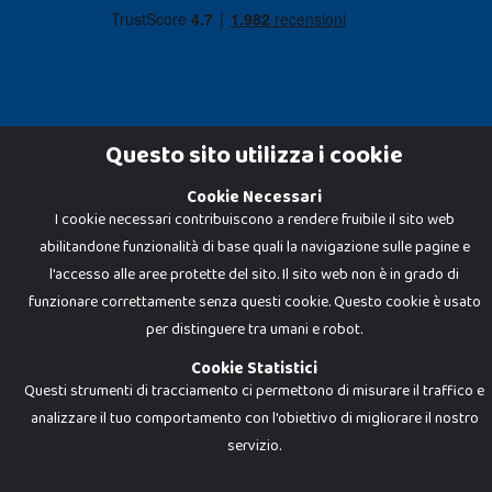
Questo sito utilizza i cookie
Cookie Necessari
Dadi e Mattoncini è un brand di Giocabene Srl. Ogni riproduzione o utilizzo non
I cookie necessari contribuiscono a rendere fruibile il sito web
espressamente autorizzato è severamente vietato. Tutti i loghi, marchi,
brand elencati nel presente shop sono di proprietà dei rispettivi titolari.
abilitandone funzionalità di base quali la navigazione sulle pagine e
I prezzi e le promozioni pubblicate potrebbero differire da quanto esposto in
negozio.
l'accesso alle aree protette del sito. Il sito web non è in grado di
Giocabene Srl - via della Posta 8, 20123 Milano (MI)
funzionare correttamente senza questi cookie. Questo cookie è usato
P.IVA 02608090425 - REA AN201199 - C.S. 10.000 i.v.
per distinguere tra umani e robot.
Cookie Statistici
Questi strumenti di tracciamento ci permettono di misurare il traffico e
analizzare il tuo comportamento con l'obiettivo di migliorare il nostro
servizio.