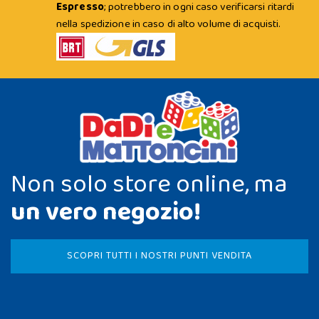
Espresso
; potrebbero in ogni caso verificarsi ritardi
nella spedizione in caso di alto volume di acquisti.
Non solo store online, ma
un vero negozio!
SCOPRI TUTTI I NOSTRI PUNTI VENDITA