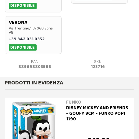
DISPONIBILE
VERONA
Via Trentino, 1, 37060 Sona
VR
+39 342 031 0352
DISPONIBILE
EAN
SKU
889698803588
123716
PRODOTTI IN EVIDENZA
FUNKO
DISNEY MICKEY AND FRIENDS
- GOOFY 9CM - FUNKO POP!
1190