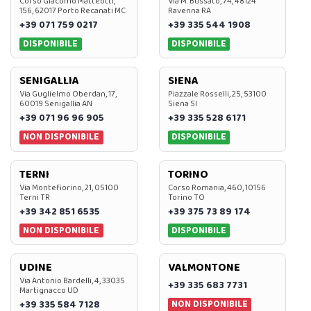
Corso Giacomo Matteotti,
Via M. Bussato, 74, 48124
156, 62017 Porto Recanati MC
Ravenna RA
+39 071 759 0217
+39 335 544 1908
DISPONIBILE
DISPONIBILE
SENIGALLIA
SIENA
Via Guglielmo Oberdan, 17,
Piazzale Rosselli, 25, 53100
60019 Senigallia AN
Siena SI
+39 071 96 96 905
+39 335 528 6171
NON DISPONIBILE
DISPONIBILE
TERNI
TORINO
Via Montefiorino, 21, 05100
Corso Romania, 460, 10156
Terni TR
Torino TO
+39 342 851 6535
+39 375 73 89 174
NON DISPONIBILE
DISPONIBILE
UDINE
VALMONTONE
Via Antonio Bardelli, 4, 33035
+39 335 683 7731
Martignacco UD
NON DISPONIBILE
+39 335 584 7128