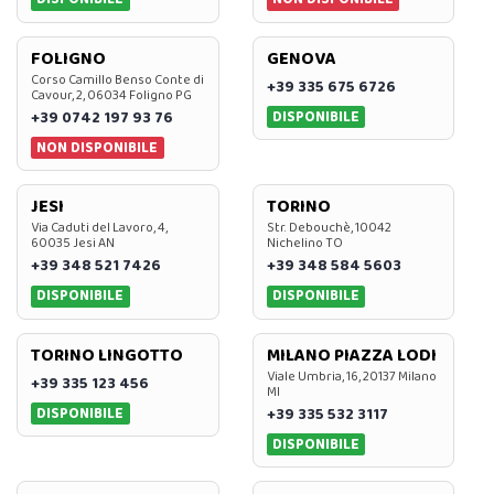
FOLIGNO
GENOVA
Corso Camillo Benso Conte di
+39 335 675 6726
Cavour, 2, 06034 Foligno PG
DISPONIBILE
+39 0742 197 93 76
NON DISPONIBILE
JESI
TORINO
Via Caduti del Lavoro, 4,
Str. Debouchè, 10042
60035 Jesi AN
Nichelino TO
+39 348 521 7426
+39 348 584 5603
DISPONIBILE
DISPONIBILE
TORINO LINGOTTO
MILANO PIAZZA LODI
Viale Umbria, 16, 20137 Milano
+39 335 123 456
MI
DISPONIBILE
+39 335 532 3117
DISPONIBILE