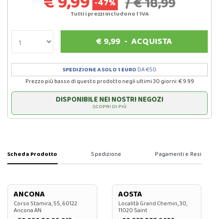
€ 9,99
/ € 18,99
-47%
Tutti i prezzi includono l'IVA
€
9,99
-
ACQUISTA
SPEDIZIONE A SOLO 1 EURO
DA €50
Prezzo più basso di questo prodotto negli ultimi 30 giorni: € 9.99
DISPONIBILE NEI NOSTRI NEGOZI
SCOPRI DI PIÙ
Scheda Prodotto
Spedizione
Pagamenti e Resi
ANCONA
AOSTA
Corso Stamira, 55, 60122
Località Grand Chemin, 30,
Ancona AN
11020 Saint