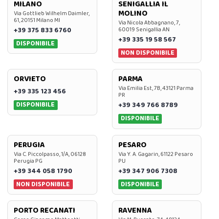
MILANO
SENIGALLIA IL
MOLINO
Via Gottlieb Wilhelm Daimler,
61, 20151 Milano MI
Via Nicola Abbagnano, 7,
+39 375 833 6760
60019 Senigallia AN
+39 335 19 58 567
DISPONIBILE
NON DISPONIBILE
ORVIETO
PARMA
Via Emilia Est, 7B, 43121 Parma
+39 335 123 456
PR
DISPONIBILE
+39 349 766 8789
DISPONIBILE
PERUGIA
PESARO
Via C. Piccolpasso, 1/A, 06128
Via Y. A. Gagarin, 61122 Pesaro
Perugia PG
PU
+39 344 058 1790
+39 347 906 7308
NON DISPONIBILE
DISPONIBILE
PORTO RECANATI
RAVENNA