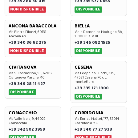
+39 392 80 30 015
+39 335 577 0655
NON DISPONIBILE
DISPONIBILE
ANCONA BARACCOLA
BIELLA
Via Pietro Filonzi, 60131
Viale Domenico Modugno, 3b,
Ancona AN
13900 Biella BI
+39 340 36 62 275
+39 345 082 1525
NON DISPONIBILE
DISPONIBILE
CIVITANOVA
CESENA
Via S. Costantino, 98, 62012
Via Leopoldo Lucchi, 335,
Civitanova Marche MC
47521 Cesena FC c.c.
montefiore
+39 349 28 11 427
+39 335 171 1900
DISPONIBILE
DISPONIBILE
COMACCHIO
CORRIDONIA
Via Valle Isola, 9, 44022
Via Enrico Mattei, 177, 62014
Comacchio FE
Corridonia MC
+39 342 502 3959
+39 340 77 27 938
DISPONIBILE
NON DISPONIBILE