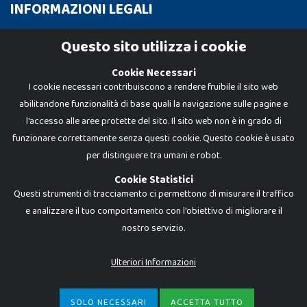
INFORMAZIONI LEGALI
Cookie Policy
Questo sito utilizza i cookie
Privacy Policy
Cookie Necessari
I cookie necessari contribuiscono a rendere fruibile il sito web
abilitandone funzionalità di base quali la navigazione sulle pagine e
l'accesso alle aree protette del sito. Il sito web non è in grado di
funzionare correttamente senza questi cookie. Questo cookie è usato
per distinguere tra umani e robot.
Cookie Statistici
Questi strumenti di tracciamento ci permettono di misurare il traffico
e analizzare il tuo comportamento con l'obiettivo di migliorare il
Dadi e Mattoncini è un brand di Giocabene Srl. Ogni riproduzione o utilizzo non
nostro servizio.
espressamente autorizzato è severamente vietato. Tutti i loghi, marchi,
brand elencati nel presente shop sono di proprietà dei rispettivi titolari.
I prezzi e le promozioni pubblicate potrebbero differire da quanto esposto in
Ulteriori Informazioni
negozio.
Giocabene Srl - via della Posta 8, 20123 Milano (MI)
P.IVA 02608090425 - REA AN201199 - C.S. 10.000 i.v.
SOLO NECESSARI
ACCETTA TUTTO