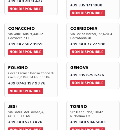
+39 349 28 11 427
+39 335 171 1900
NON DISPONIBILE
NON DISPONIBILE
COMACCHIO
CORRIDONIA
Via Valle Isola, 9, 44022
Via Enrico Mattei, 177, 62014
Comacchio FE
Corridonia MC
+39 342 502 3959
+39 340 77 27 938
NON DISPONIBILE
NON DISPONIBILE
FOLIGNO
GENOVA
Corso Camillo Benso Conte di
+39 335 675 6726
Cavour, 2, 06034 Foligno PG
NON DISPONIBILE
+39 0742 197 93 76
NON DISPONIBILE
JESI
TORINO
Via Caduti del Lavoro, 4,
Str. Debouchè, 10042
60035 Jesi AN
Nichelino TO
+39 348 521 7426
+39 348 584 5603
NON DISPONIBILE
NON DISPONIBILE