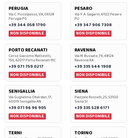
PERUGIA
PESARO
Via C. Piccolpasso, 1/A, 06128
Via Y. A. Gagarin, 61122 Pesaro
Perugia PG
PU
+39 344 058 1790
+39 347 906 7308
NON DISPONIBILE
NON DISPONIBILE
PORTO RECANATI
RAVENNA
Corso Giacomo Matteotti,
Via M. Bussato, 74, 48124
156, 62017 Porto Recanati MC
Ravenna RA
+39 071 759 0217
+39 335 544 1908
NON DISPONIBILE
NON DISPONIBILE
SENIGALLIA
SIENA
Via Guglielmo Oberdan, 17,
Piazzale Rosselli, 25, 53100
60019 Senigallia AN
Siena SI
+39 071 96 96 905
+39 335 528 6171
NON DISPONIBILE
NON DISPONIBILE
TERNI
TORINO