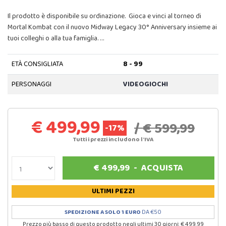
Il prodotto è disponibile su ordinazione. Gioca e vinci al torneo di
Mortal Kombat con il nuovo Midway Legacy 30° Anniversary insieme ai
tuoi colleghi o alla tua famiglia. …
ETÀ CONSIGLIATA
8 - 99
PERSONAGGI
VIDEOGIOCHI
€ 499,99
/ € 599,99
-17%
Tutti i prezzi includono l'IVA
€
499,99
-
ACQUISTA
ULTIMI PEZZI
SPEDIZIONE A SOLO 1 EURO
DA €50
Prezzo più basso di questo prodotto negli ultimi 30 giorni: € 499.99