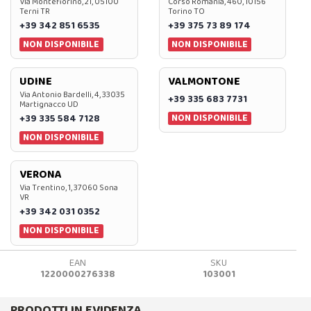
Via Montefiorino, 21, 05100
Corso Romania, 460, 10156
Terni TR
Torino TO
+39 342 851 6535
+39 375 73 89 174
NON DISPONIBILE
NON DISPONIBILE
UDINE
VALMONTONE
Via Antonio Bardelli, 4, 33035
+39 335 683 7731
Martignacco UD
NON DISPONIBILE
+39 335 584 7128
NON DISPONIBILE
VERONA
Via Trentino, 1, 37060 Sona
VR
+39 342 031 0352
NON DISPONIBILE
EAN
SKU
1220000276338
103001
PRODOTTI IN EVIDENZA