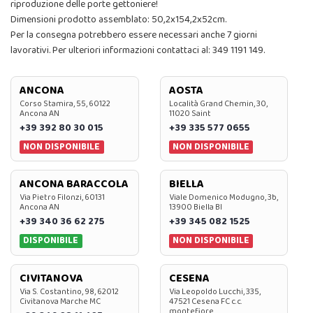
riproduzione delle porte gettoniere!
Dimensioni prodotto assemblato: 50,2x154,2x52cm.
Per la consegna potrebbero essere necessari anche 7 giorni
lavorativi. Per ulteriori informazioni contattaci al: 349 1191 149.
ANCONA
AOSTA
Corso Stamira, 55, 60122
Località Grand Chemin, 30,
Ancona AN
11020 Saint
+39 392 80 30 015
+39 335 577 0655
NON DISPONIBILE
NON DISPONIBILE
ANCONA BARACCOLA
BIELLA
Via Pietro Filonzi, 60131
Viale Domenico Modugno, 3b,
Ancona AN
13900 Biella BI
+39 340 36 62 275
+39 345 082 1525
DISPONIBILE
NON DISPONIBILE
CIVITANOVA
CESENA
Via S. Costantino, 98, 62012
Via Leopoldo Lucchi, 335,
Civitanova Marche MC
47521 Cesena FC c.c.
montefiore