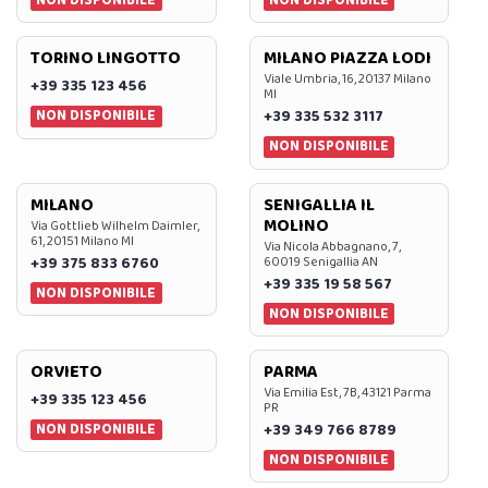
TORINO LINGOTTO
MILANO PIAZZA LODI
Viale Umbria, 16, 20137 Milano
+39 335 123 456
MI
NON DISPONIBILE
+39 335 532 3117
NON DISPONIBILE
MILANO
SENIGALLIA IL
MOLINO
Via Gottlieb Wilhelm Daimler,
61, 20151 Milano MI
Via Nicola Abbagnano, 7,
+39 375 833 6760
60019 Senigallia AN
+39 335 19 58 567
NON DISPONIBILE
NON DISPONIBILE
ORVIETO
PARMA
Via Emilia Est, 7B, 43121 Parma
+39 335 123 456
PR
NON DISPONIBILE
+39 349 766 8789
NON DISPONIBILE