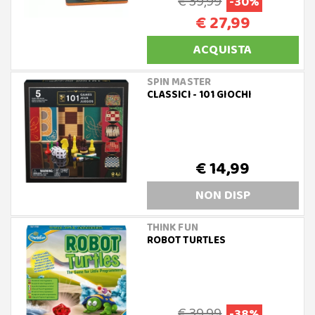
€ 39,99
-30%
€ 27,99
ACQUISTA
SPIN MASTER
CLASSICI - 101 GIOCHI
€ 14,99
NON DISP
THINK FUN
ROBOT TURTLES
€ 39,99
-38%