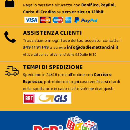
Paga in massima sicurezza con
Bonifico, PayPal,
Carta di Credito
su
server sicuro 128bit
.
ASSISTENZA CLIENTI
Ti assistiamo in ogni fase del tuo acquisto: contatta il
349 11 91 149
o scrivi a
info@dadiemattoncini.it
Attivo dal Lunedì al Venerdì dalle 9:30 alle 16:30
TEMPI DI SPEDIZIONE
Spediamo in 24/48 ore dall'ordine con
Corriere
Espresso
; potrebbero in ogni caso verificarsi ritardi
nella spedizione in caso di alto volume di acquisti.