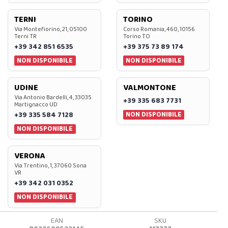
TERNI
TORINO
Via Montefiorino, 21, 05100
Corso Romania, 460, 10156
Terni TR
Torino TO
+39 342 851 6535
+39 375 73 89 174
NON DISPONIBILE
NON DISPONIBILE
UDINE
VALMONTONE
Via Antonio Bardelli, 4, 33035
+39 335 683 7731
Martignacco UD
NON DISPONIBILE
+39 335 584 7128
NON DISPONIBILE
VERONA
Via Trentino, 1, 37060 Sona
VR
+39 342 031 0352
NON DISPONIBILE
EAN
SKU