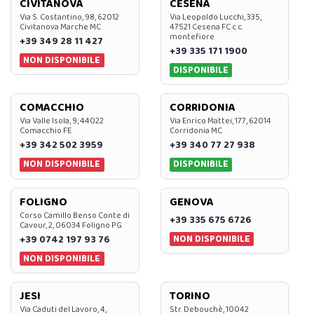
CIVITANOVA
CESENA
Via S. Costantino, 98, 62012
Via Leopoldo Lucchi, 335,
Civitanova Marche MC
47521 Cesena FC c.c.
montefiore
+39 349 28 11 427
+39 335 171 1900
NON DISPONIBILE
DISPONIBILE
COMACCHIO
CORRIDONIA
Via Valle Isola, 9, 44022
Via Enrico Mattei, 177, 62014
Comacchio FE
Corridonia MC
+39 342 502 3959
+39 340 77 27 938
NON DISPONIBILE
DISPONIBILE
FOLIGNO
GENOVA
Corso Camillo Benso Conte di
+39 335 675 6726
Cavour, 2, 06034 Foligno PG
NON DISPONIBILE
+39 0742 197 93 76
NON DISPONIBILE
JESI
TORINO
Via Caduti del Lavoro, 4,
Str. Debouchè, 10042