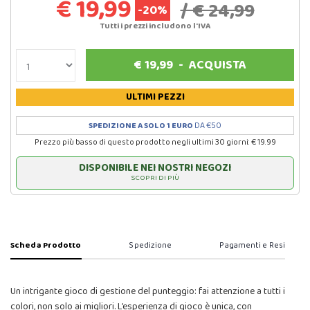
€ 19,99
/ € 24,99
-20%
Tutti i prezzi includono l'IVA
€
19,99
-
ACQUISTA
ULTIMI PEZZI
SPEDIZIONE A SOLO 1 EURO
DA €50
Prezzo più basso di questo prodotto negli ultimi 30 giorni: € 19.99
DISPONIBILE NEI NOSTRI NEGOZI
SCOPRI DI PIÙ
Scheda Prodotto
Spedizione
Pagamenti e Resi
Un intrigante gioco di gestione del punteggio: fai attenzione a tutti i
colori, non solo ai migliori. L’esperienza di gioco è unica, con