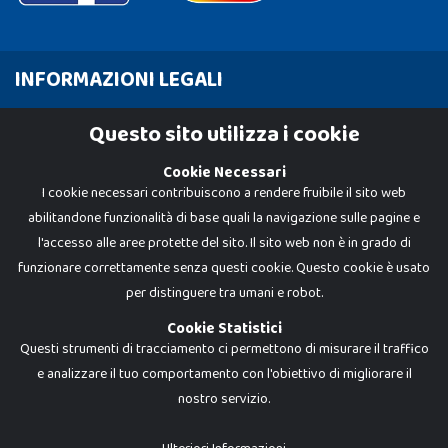
INFORMAZIONI LEGALI
Cookie Policy
Questo sito utilizza i cookie
Privacy Policy
Cookie Necessari
I cookie necessari contribuiscono a rendere fruibile il sito web
abilitandone funzionalità di base quali la navigazione sulle pagine e
l'accesso alle aree protette del sito. Il sito web non è in grado di
funzionare correttamente senza questi cookie. Questo cookie è usato
per distinguere tra umani e robot.
Cookie Statistici
Questi strumenti di tracciamento ci permettono di misurare il traffico
e analizzare il tuo comportamento con l'obiettivo di migliorare il
nostro servizio.
Dadi e Mattoncini è un brand di Giocabene Srl. Ogni riproduzione o utilizzo non
espressamente autorizzato è severamente vietato. Tutti i loghi, marchi,
brand elencati nel presente shop sono di proprietà dei rispettivi titolari.
I prezzi e le promozioni pubblicate potrebbero differire da quanto esposto in