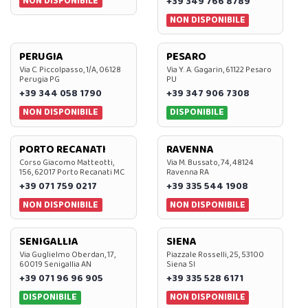
NON DISPONIBILE
+39 349 766 8789
NON DISPONIBILE
PERUGIA
PESARO
Via C. Piccolpasso, 1/A, 06128
Via Y. A. Gagarin, 61122 Pesaro
Perugia PG
PU
+39 344 058 1790
+39 347 906 7308
NON DISPONIBILE
DISPONIBILE
PORTO RECANATI
RAVENNA
Corso Giacomo Matteotti,
Via M. Bussato, 74, 48124
156, 62017 Porto Recanati MC
Ravenna RA
+39 071 759 0217
+39 335 544 1908
NON DISPONIBILE
NON DISPONIBILE
SENIGALLIA
SIENA
Via Guglielmo Oberdan, 17,
Piazzale Rosselli, 25, 53100
60019 Senigallia AN
Siena SI
+39 071 96 96 905
+39 335 528 6171
DISPONIBILE
NON DISPONIBILE