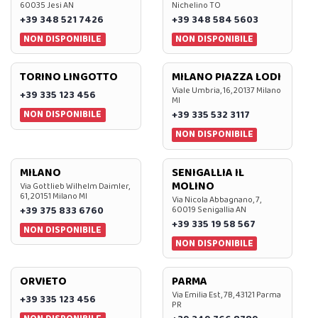
60035 Jesi AN
Nichelino TO
+39 348 521 7426
+39 348 584 5603
NON DISPONIBILE
NON DISPONIBILE
TORINO LINGOTTO
MILANO PIAZZA LODI
Viale Umbria, 16, 20137 Milano
+39 335 123 456
MI
NON DISPONIBILE
+39 335 532 3117
NON DISPONIBILE
MILANO
SENIGALLIA IL
MOLINO
Via Gottlieb Wilhelm Daimler,
61, 20151 Milano MI
Via Nicola Abbagnano, 7,
+39 375 833 6760
60019 Senigallia AN
+39 335 19 58 567
NON DISPONIBILE
NON DISPONIBILE
ORVIETO
PARMA
Via Emilia Est, 7B, 43121 Parma
+39 335 123 456
PR