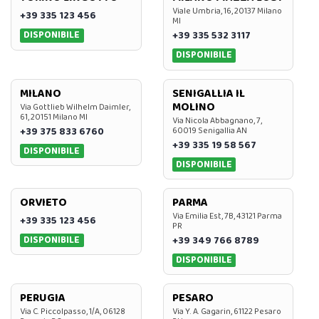
Viale Umbria, 16, 20137 Milano
+39 335 123 456
MI
DISPONIBILE
+39 335 532 3117
DISPONIBILE
MILANO
SENIGALLIA IL
MOLINO
Via Gottlieb Wilhelm Daimler,
61, 20151 Milano MI
Via Nicola Abbagnano, 7,
+39 375 833 6760
60019 Senigallia AN
+39 335 19 58 567
DISPONIBILE
DISPONIBILE
ORVIETO
PARMA
Via Emilia Est, 7B, 43121 Parma
+39 335 123 456
PR
DISPONIBILE
+39 349 766 8789
DISPONIBILE
PERUGIA
PESARO
Via C. Piccolpasso, 1/A, 06128
Via Y. A. Gagarin, 61122 Pesaro