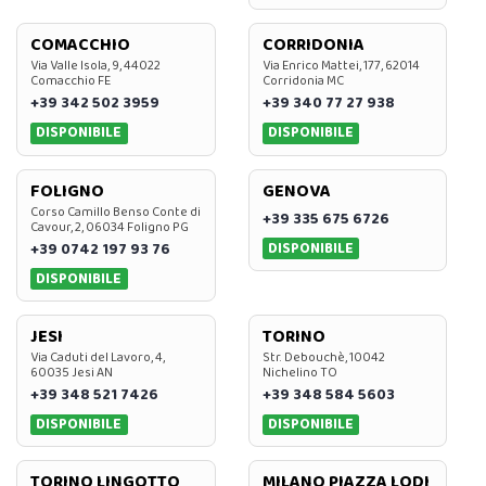
COMACCHIO
CORRIDONIA
Via Valle Isola, 9, 44022
Via Enrico Mattei, 177, 62014
Comacchio FE
Corridonia MC
+39 342 502 3959
+39 340 77 27 938
DISPONIBILE
DISPONIBILE
FOLIGNO
GENOVA
Corso Camillo Benso Conte di
+39 335 675 6726
Cavour, 2, 06034 Foligno PG
DISPONIBILE
+39 0742 197 93 76
DISPONIBILE
JESI
TORINO
Via Caduti del Lavoro, 4,
Str. Debouchè, 10042
60035 Jesi AN
Nichelino TO
+39 348 521 7426
+39 348 584 5603
DISPONIBILE
DISPONIBILE
TORINO LINGOTTO
MILANO PIAZZA LODI