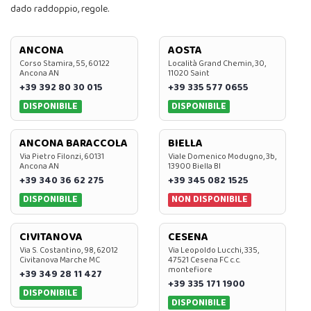
dado raddoppio, regole.
ANCONA
AOSTA
Corso Stamira, 55, 60122
Località Grand Chemin, 30,
Ancona AN
11020 Saint
+39 392 80 30 015
+39 335 577 0655
DISPONIBILE
DISPONIBILE
ANCONA BARACCOLA
BIELLA
Via Pietro Filonzi, 60131
Viale Domenico Modugno, 3b,
Ancona AN
13900 Biella BI
+39 340 36 62 275
+39 345 082 1525
DISPONIBILE
NON DISPONIBILE
CIVITANOVA
CESENA
Via S. Costantino, 98, 62012
Via Leopoldo Lucchi, 335,
Civitanova Marche MC
47521 Cesena FC c.c.
montefiore
+39 349 28 11 427
+39 335 171 1900
DISPONIBILE
DISPONIBILE