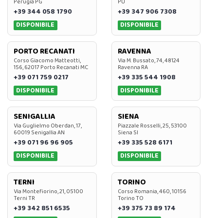
Perugia PG
PU
+39 344 058 1790
+39 347 906 7308
DISPONIBILE
DISPONIBILE
PORTO RECANATI
RAVENNA
Corso Giacomo Matteotti,
Via M. Bussato, 74, 48124
156, 62017 Porto Recanati MC
Ravenna RA
+39 071 759 0217
+39 335 544 1908
DISPONIBILE
DISPONIBILE
SENIGALLIA
SIENA
Via Guglielmo Oberdan, 17,
Piazzale Rosselli, 25, 53100
60019 Senigallia AN
Siena SI
+39 071 96 96 905
+39 335 528 6171
DISPONIBILE
DISPONIBILE
TERNI
TORINO
Via Montefiorino, 21, 05100
Corso Romania, 460, 10156
Terni TR
Torino TO
+39 342 851 6535
+39 375 73 89 174