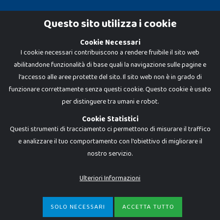
Cookie Policy
Questo sito utilizza i cookie
Privacy Policy
Cookie Necessari
I cookie necessari contribuiscono a rendere fruibile il sito web
abilitandone funzionalità di base quali la navigazione sulle pagine e
l'accesso alle aree protette del sito. Il sito web non è in grado di
funzionare correttamente senza questi cookie. Questo cookie è usato
per distinguere tra umani e robot.
Cookie Statistici
Questi strumenti di tracciamento ci permettono di misurare il traffico
e analizzare il tuo comportamento con l'obiettivo di migliorare il
Dadi e Mattoncini è un brand di Giocabene Srl. Ogni riproduzione o utilizzo non
nostro servizio.
espressamente autorizzato è severamente vietato. Tutti i loghi, marchi,
brand elencati nel presente shop sono di proprietà dei rispettivi titolari.
I prezzi e le promozioni pubblicate potrebbero differire da quanto esposto in
Ulteriori Informazioni
negozio.
Giocabene Srl - via della Posta 8, 20123 Milano (MI)
P.IVA 02608090425 - REA AN201199 - C.S. 10.000 i.v.
SOLO NECESSARI
ACCETTA TUTTO
€
6,99
-
ACQUISTA