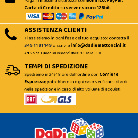
Paga in massima sicurezza con
Bonifico, PayPal,
Carta di Credito
su
server sicuro 128bit
.
ASSISTENZA CLIENTI
Ti assistiamo in ogni fase del tuo acquisto: contatta il
349 11 91 149
o scrivi a
info@dadiemattoncini.it
Attivo dal Lunedì al Venerdì dalle 9:30 alle 16:30
TEMPI DI SPEDIZIONE
Spediamo in 24/48 ore dall'ordine con
Corriere
Espresso
; potrebbero in ogni caso verificarsi ritardi
nella spedizione in caso di alto volume di acquisti.