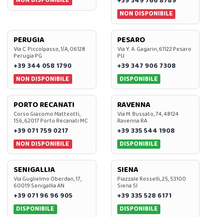
NON DISPONIBILE
+39 349 766 8789
NON DISPONIBILE
PERUGIA
PESARO
Via C. Piccolpasso, 1/A, 06128
Via Y. A. Gagarin, 61122 Pesaro
Perugia PG
PU
+39 344 058 1790
+39 347 906 7308
NON DISPONIBILE
DISPONIBILE
PORTO RECANATI
RAVENNA
Corso Giacomo Matteotti,
Via M. Bussato, 74, 48124
156, 62017 Porto Recanati MC
Ravenna RA
+39 071 759 0217
+39 335 544 1908
NON DISPONIBILE
DISPONIBILE
SENIGALLIA
SIENA
Via Guglielmo Oberdan, 17,
Piazzale Rosselli, 25, 53100
60019 Senigallia AN
Siena SI
+39 071 96 96 905
+39 335 528 6171
DISPONIBILE
DISPONIBILE