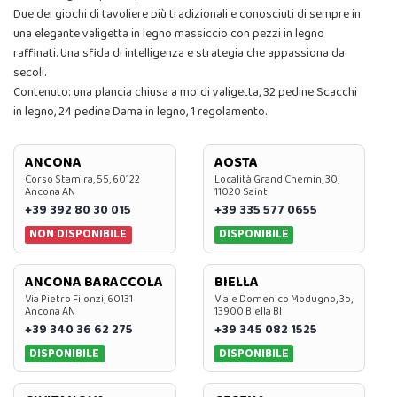
Due dei giochi di tavoliere più tradizionali e conosciuti di sempre in
una elegante valigetta in legno massiccio con pezzi in legno
raffinati. Una sfida di intelligenza e strategia che appassiona da
secoli.
Contenuto: una plancia chiusa a mo’ di valigetta, 32 pedine Scacchi
in legno, 24 pedine Dama in legno, 1 regolamento.
ANCONA
AOSTA
Corso Stamira, 55, 60122
Località Grand Chemin, 30,
Ancona AN
11020 Saint
+39 392 80 30 015
+39 335 577 0655
NON DISPONIBILE
DISPONIBILE
ANCONA BARACCOLA
BIELLA
Via Pietro Filonzi, 60131
Viale Domenico Modugno, 3b,
Ancona AN
13900 Biella BI
+39 340 36 62 275
+39 345 082 1525
DISPONIBILE
DISPONIBILE