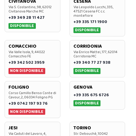
CIVITANOVA
CESENA
Via S. Costantino, 98, 62012
Via Leopoldo Lucchi, 335,
Civitanova Marche MC
47521 Cesena FC c.c.
montefiore
+39 349 28 11 427
+39 335 171 1900
DISPONIBILE
DISPONIBILE
COMACCHIO
CORRIDONIA
Via Valle Isola, 9, 44022
Via Enrico Mattei, 177, 62014
Comacchio FE
Corridonia MC
+39 342 502 3959
+39 340 77 27 938
NON DISPONIBILE
DISPONIBILE
FOLIGNO
GENOVA
Corso Camillo Benso Conte di
+39 335 675 6726
Cavour, 2, 06034 Foligno PG
DISPONIBILE
+39 0742 197 93 76
NON DISPONIBILE
JESI
TORINO
Via Caduti del Lavoro, 4,
Str. Debouchè, 10042