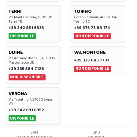
TERNI
TORINO
Via Montefiorino, 21, 05100
Corso Romania, 460, 10156
Terni TR
Torino TO
+39 342 851 6535
+39 375 73 89 174
DISPONIBILE
NON DISPONIBILE
UDINE
VALMONTONE
Via Antonio Bardelli, 4, 33035
+39 335 683 7731
Martignacco UD
NON DISPONIBILE
+39 335 584 7128
NON DISPONIBILE
VERONA
Via Trentino, 1, 37060 Sona
VR
+39 342 031 0352
DISPONIBILE
EAN
SKU