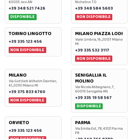
60035 Jesi AN
Nichelino TO
+39 348 521 7426
+39 348 584 5603
DISPONIBILE
NON DISPONIBILE
TORINO LINGOTTO
MILANO PIAZZA LODI
Viale Umbria, 16, 20137 Milano
+39 335 123 456
MI
NON DISPONIBILE
+39 335 532 3117
NON DISPONIBILE
MILANO
SENIGALLIA IL
MOLINO
Via Gottlieb Wilhelm Daimler,
61, 20151 Milano MI
Via Nicola Abbagnano, 7,
+39 375 833 6760
60019 Senigallia AN
+39 335 19 58 567
NON DISPONIBILE
DISPONIBILE
ORVIETO
PARMA
Via Emilia Est, 7B, 43121 Parma
+39 335 123 456
PR