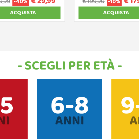
€ 29,99
€ 17
9,99
€ 199,90
-40%
-10%
ACQUISTA
ACQUISTA
- SCEGLI PER ETÀ -