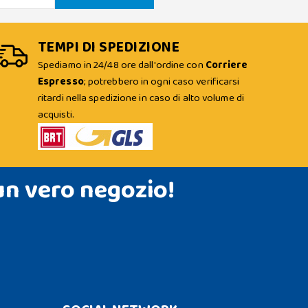
TEMPI DI SPEDIZIONE
Spediamo in 24/48 ore dall'ordine con
Corriere
Espresso
; potrebbero in ogni caso verificarsi
ritardi nella spedizione in caso di alto volume di
acquisti.
un vero negozio!