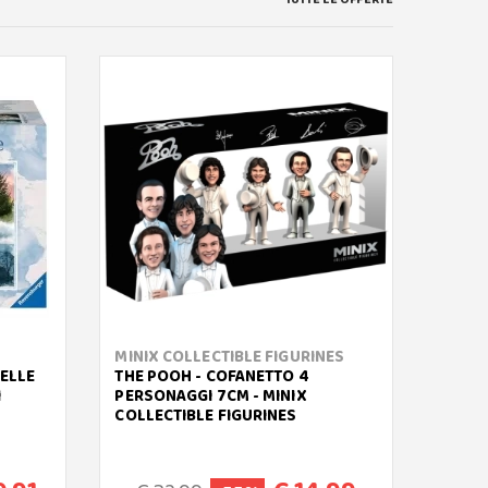
MINIX COLLECTIBLE FIGURINES
GIOCH
DELLE
THE POOH - COFANETTO 4
DINO 
I
PERSONAGGI 7CM - MINIX
PELUC
COLLECTIBLE FIGURINES