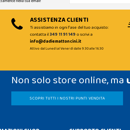
ttamente nella tua email!
ASSISTENZA CLIENTI
Ti assistiamo in ogni fase del tuo acquisto:
contatta il
349 11 91 149
o scrivi a
info@dadiemattoncini.it
Attivo dal Lunedì al Venerdì dalle 9:30 alle 16:30
Non solo store online, ma
SCOPRI TUTTI I NOSTRI PUNTI VENDITA