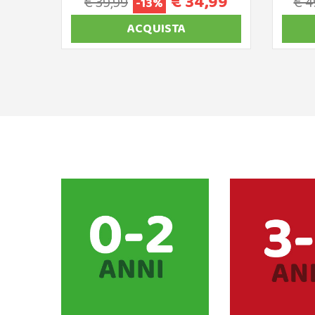
€ 34,99
€ 39,99
€ 4
-13%
ACQUISTA