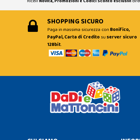
Ricevi
Novità, Promozioni e Codici Sconto esclusivi
dire
SHOPPING SICURO
Paga in massima sicurezza con
Bonifico,
PayPal, Carta di Credito
su
server sicuro
128bit
.