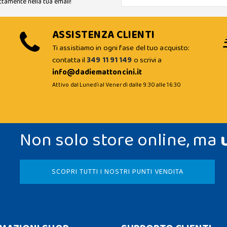
ttamente nella tua email!
ASSISTENZA CLIENTI
Ti assistiamo in ogni fase del tuo acquisto:
contatta il
349 11 91 149
o scrivi a
info@dadiemattoncini.it
Attivo dal Lunedì al Venerdì dalle 9:30 alle 16:30
Non solo store online, ma
SCOPRI TUTTI I NOSTRI PUNTI VENDITA