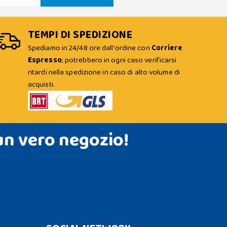
TEMPI DI SPEDIZIONE
Spediamo in 24/48 ore dall'ordine con
Corriere
Espresso
; potrebbero in ogni caso verificarsi
ritardi nella spedizione in caso di alto volume di
acquisti.
un vero negozio!