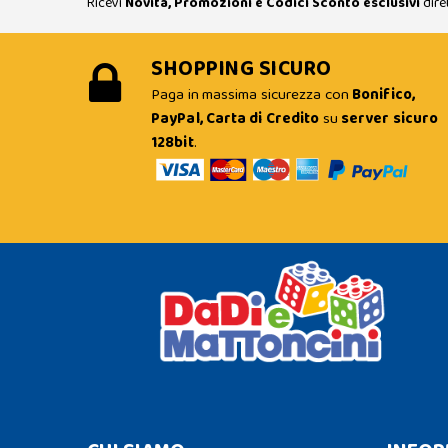
Ricevi
Novità, Promozioni e Codici Sconto esclusivi
dire
SHOPPING SICURO
Paga in massima sicurezza con
Bonifico,
PayPal, Carta di Credito
su
server sicuro
128bit
.