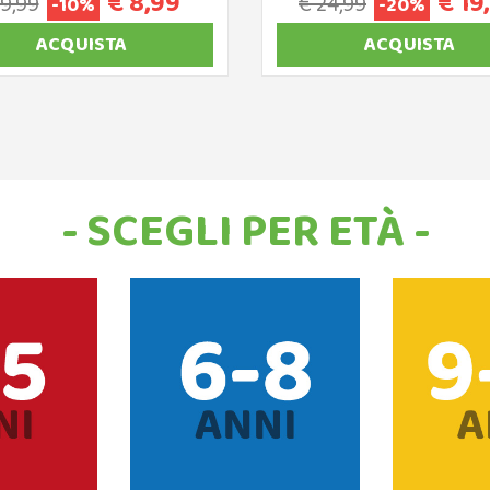
€ 8,99
€ 19
 9,99
€ 24,99
-10%
-20%
ACQUISTA
ACQUISTA
- SCEGLI PER ETÀ -