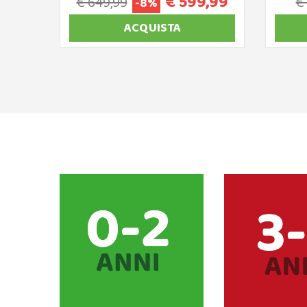
€ 599,99
€ 649,99
€
-8%
ACQUISTA