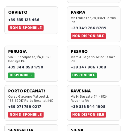
ORVIETO
PARMA
Via Emilia Est, 7B, 43121 Parma
+39 335 123 456
PR
NON DISPONIBILE
+39 349 766 8789
NON DISPONIBILE
PERUGIA
PESARO
Via C. Piccolpasso, 1/A, 06128
Via Y. A. Gagarin, 61122 Pesaro
Perugia PG
PU
+39 344 058 1790
+39 347 906 7308
DISPONIBILE
DISPONIBILE
PORTO RECANATI
RAVENNA
Corso Giacomo Matteotti,
Via M. Bussato, 74, 48124
156, 62017 Porto Recanati MC
Ravenna RA
+39 071 759 0217
+39 335 544 1908
NON DISPONIBILE
NON DISPONIBILE
SENIGALLIA
SIENA