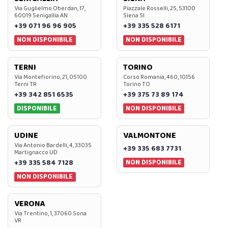
Via Guglielmo Oberdan, 17,
Piazzale Rosselli, 25, 53100
60019 Senigallia AN
Siena SI
+39 071 96 96 905
+39 335 528 6171
NON DISPONIBILE
NON DISPONIBILE
TERNI
TORINO
Via Montefiorino, 21, 05100
Corso Romania, 460, 10156
Terni TR
Torino TO
+39 342 851 6535
+39 375 73 89 174
DISPONIBILE
NON DISPONIBILE
UDINE
VALMONTONE
Via Antonio Bardelli, 4, 33035
+39 335 683 7731
Martignacco UD
NON DISPONIBILE
+39 335 584 7128
NON DISPONIBILE
VERONA
Via Trentino, 1, 37060 Sona
VR