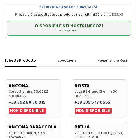
SPEDIZIONE A SOLO 1 EURO
DA €50
Prezzo più basso di questo prodotto negli ultimi 30 giorni: € 39.99
DISPONIBILE NEI NOSTRI NEGOZI
SCOPRI DI PIÙ
Scheda Prodotto
Spedizione
Pagamenti e Resi
ANCONA
AOSTA
Corso Stamira, 55, 60122
Località Grand Chemin, 30,
Ancona AN
11020 Saint
+39 392 80 30 015
+39 335 577 0655
NON DISPONIBILE
NON DISPONIBILE
ANCONA BARACCOLA
BIELLA
Via Pietro Filonzi, 60131
Viale Domenico Modugno, 3b,
Ancona AN
13900 Biella BI