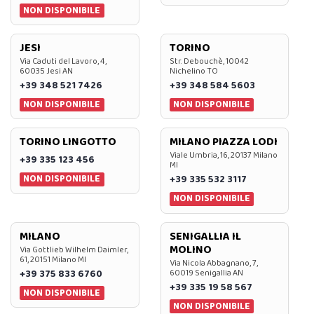
NON DISPONIBILE
JESI
TORINO
Via Caduti del Lavoro, 4,
Str. Debouchè, 10042
60035 Jesi AN
Nichelino TO
+39 348 521 7426
+39 348 584 5603
NON DISPONIBILE
NON DISPONIBILE
TORINO LINGOTTO
MILANO PIAZZA LODI
Viale Umbria, 16, 20137 Milano
+39 335 123 456
MI
NON DISPONIBILE
+39 335 532 3117
NON DISPONIBILE
MILANO
SENIGALLIA IL
MOLINO
Via Gottlieb Wilhelm Daimler,
61, 20151 Milano MI
Via Nicola Abbagnano, 7,
+39 375 833 6760
60019 Senigallia AN
+39 335 19 58 567
NON DISPONIBILE
NON DISPONIBILE