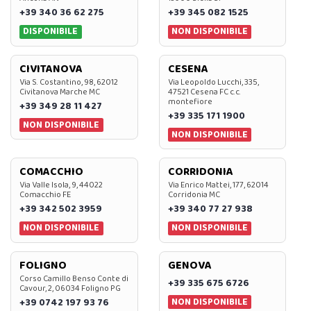
+39 340 36 62 275
+39 345 082 1525
DISPONIBILE
NON DISPONIBILE
CIVITANOVA
CESENA
Via S. Costantino, 98, 62012
Via Leopoldo Lucchi, 335,
Civitanova Marche MC
47521 Cesena FC c.c.
montefiore
+39 349 28 11 427
+39 335 171 1900
NON DISPONIBILE
NON DISPONIBILE
COMACCHIO
CORRIDONIA
Via Valle Isola, 9, 44022
Via Enrico Mattei, 177, 62014
Comacchio FE
Corridonia MC
+39 342 502 3959
+39 340 77 27 938
NON DISPONIBILE
NON DISPONIBILE
FOLIGNO
GENOVA
Corso Camillo Benso Conte di
+39 335 675 6726
Cavour, 2, 06034 Foligno PG
NON DISPONIBILE
+39 0742 197 93 76