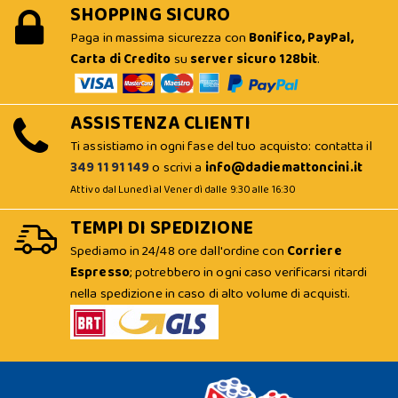
SHOPPING SICURO
Paga in massima sicurezza con
Bonifico, PayPal,
Carta di Credito
su
server sicuro 128bit
.
ASSISTENZA CLIENTI
Ti assistiamo in ogni fase del tuo acquisto: contatta il
349 11 91 149
o scrivi a
info@dadiemattoncini.it
Attivo dal Lunedì al Venerdì dalle 9:30 alle 16:30
TEMPI DI SPEDIZIONE
Spediamo in 24/48 ore dall'ordine con
Corriere
Espresso
; potrebbero in ogni caso verificarsi ritardi
nella spedizione in caso di alto volume di acquisti.