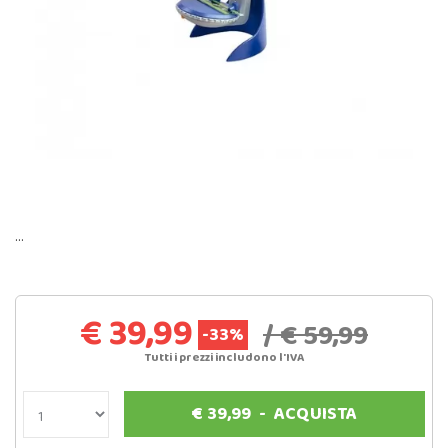
…
€ 39,99
/ € 59,99
-33%
Tutti i prezzi includono l'IVA
€
39,99
-
ACQUISTA