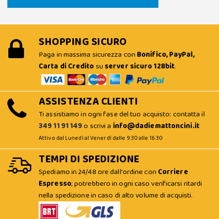
SHOPPING SICURO
Paga in massima sicurezza con
Bonifico, PayPal,
Carta di Credito
su
server sicuro 128bit
.
ASSISTENZA CLIENTI
Ti assistiamo in ogni fase del tuo acquisto: contatta il
349 11 91 149
o scrivi a
info@dadiemattoncini.it
Attivo dal Lunedì al Venerdì dalle 9:30 alle 16:30
TEMPI DI SPEDIZIONE
Spediamo in 24/48 ore dall'ordine con
Corriere
Espresso
; potrebbero in ogni caso verificarsi ritardi
nella spedizione in caso di alto volume di acquisti.