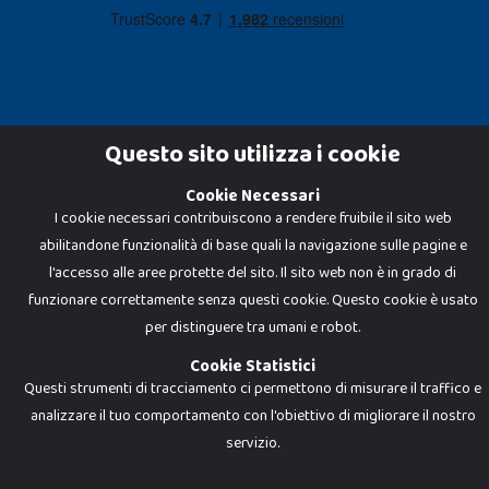
Questo sito utilizza i cookie
Cookie Necessari
Dadi e Mattoncini è un brand di Giocabene Srl. Ogni riproduzione o utilizzo non
I cookie necessari contribuiscono a rendere fruibile il sito web
espressamente autorizzato è severamente vietato. Tutti i loghi, marchi,
brand elencati nel presente shop sono di proprietà dei rispettivi titolari.
abilitandone funzionalità di base quali la navigazione sulle pagine e
I prezzi e le promozioni pubblicate potrebbero differire da quanto esposto in
negozio.
l'accesso alle aree protette del sito. Il sito web non è in grado di
Giocabene Srl - via della Posta 8, 20123 Milano (MI)
funzionare correttamente senza questi cookie. Questo cookie è usato
P.IVA 02608090425 - REA AN201199 - C.S. 10.000 i.v.
per distinguere tra umani e robot.
Cookie Statistici
Questi strumenti di tracciamento ci permettono di misurare il traffico e
analizzare il tuo comportamento con l'obiettivo di migliorare il nostro
servizio.