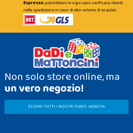
Espresso
; potrebbero in ogni caso verificarsi ritardi
nella spedizione in caso di alto volume di acquisti.
Non solo store online, ma
un vero negozio!
SCOPRI TUTTI I NOSTRI PUNTI VENDITA