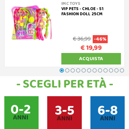
IMC TOYS
VIP PETS - CHLOE - S1
FASHION DOLL 25CM
€ 36,99
-46%
€ 19,99
ACQUISTA
- SCEGLI PER ETÀ -