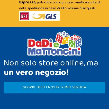
Espresso
; potrebbero in ogni caso verificarsi ritardi
nella spedizione in caso di alto volume di acquisti.
Non solo store online, ma
un vero negozio!
SCOPRI TUTTI I NOSTRI PUNTI VENDITA