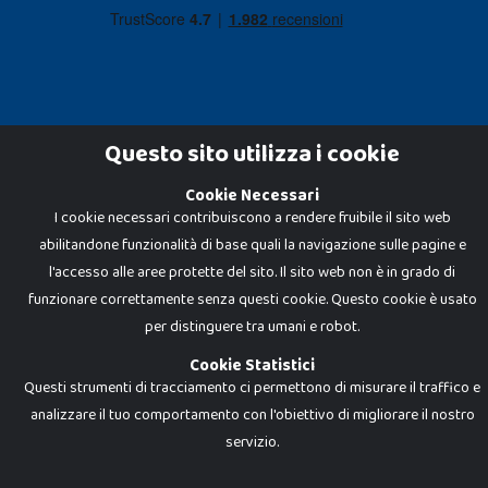
Questo sito utilizza i cookie
Cookie Necessari
Dadi e Mattoncini è un brand di Giocabene Srl. Ogni riproduzione o utilizzo non
I cookie necessari contribuiscono a rendere fruibile il sito web
espressamente autorizzato è severamente vietato. Tutti i loghi, marchi,
brand elencati nel presente shop sono di proprietà dei rispettivi titolari.
abilitandone funzionalità di base quali la navigazione sulle pagine e
I prezzi e le promozioni pubblicate potrebbero differire da quanto esposto in
negozio.
l'accesso alle aree protette del sito. Il sito web non è in grado di
Giocabene Srl - via della Posta 8, 20123 Milano (MI)
funzionare correttamente senza questi cookie. Questo cookie è usato
P.IVA 02608090425 - REA AN201199 - C.S. 10.000 i.v.
per distinguere tra umani e robot.
Cookie Statistici
Questi strumenti di tracciamento ci permettono di misurare il traffico e
analizzare il tuo comportamento con l'obiettivo di migliorare il nostro
servizio.