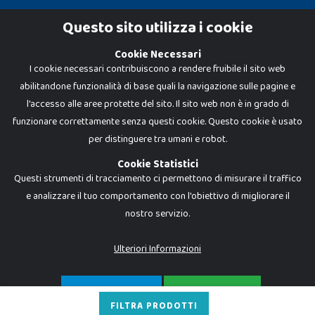
Cookie Policy
Questo sito utilizza i cookie
Privacy Policy
Cookie Necessari
I cookie necessari contribuiscono a rendere fruibile il sito web
abilitandone funzionalità di base quali la navigazione sulle pagine e
l'accesso alle aree protette del sito. Il sito web non è in grado di
funzionare correttamente senza questi cookie. Questo cookie è usato
per distinguere tra umani e robot.
Cookie Statistici
Questi strumenti di tracciamento ci permettono di misurare il traffico
e analizzare il tuo comportamento con l'obiettivo di migliorare il
nostro servizio.
Dadi e Mattoncini è un brand di Giocabene Srl. Ogni riproduzione o utilizzo non
espressamente autorizzato è severamente vietato. Tutti i loghi, marchi,
brand elencati nel presente shop sono di proprietà dei rispettivi titolari.
I prezzi e le promozioni pubblicate potrebbero differire da quanto esposto in
Ulteriori Informazioni
negozio.
Giocabene Srl - via della Posta 8, 20123 Milano (MI)
P.IVA 02608090425 - REA AN201199 - C.S. 10.000 i.v.
SOLO NECESSARI
ACCETTA TUTTO
FILTRA PRODOTTI