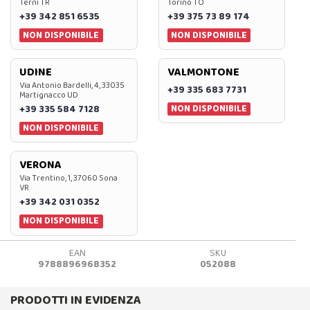
Terni TR
Torino TO
+39 342 851 6535
+39 375 73 89 174
NON DISPONIBILE
NON DISPONIBILE
UDINE
VALMONTONE
Via Antonio Bardelli, 4, 33035
+39 335 683 7731
Martignacco UD
NON DISPONIBILE
+39 335 584 7128
NON DISPONIBILE
VERONA
Via Trentino, 1, 37060 Sona
VR
+39 342 031 0352
NON DISPONIBILE
EAN
SKU
9788896968352
052088
PRODOTTI IN EVIDENZA