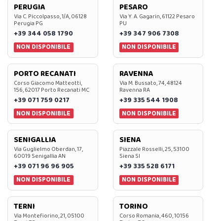
PERUGIA
PESARO
Via C. Piccolpasso, 1/A, 06128
Via Y. A. Gagarin, 61122 Pesaro
Perugia PG
PU
+39 344 058 1790
+39 347 906 7308
NON DISPONIBILE
NON DISPONIBILE
PORTO RECANATI
RAVENNA
Corso Giacomo Matteotti,
Via M. Bussato, 74, 48124
156, 62017 Porto Recanati MC
Ravenna RA
+39 071 759 0217
+39 335 544 1908
NON DISPONIBILE
NON DISPONIBILE
SENIGALLIA
SIENA
Via Guglielmo Oberdan, 17,
Piazzale Rosselli, 25, 53100
60019 Senigallia AN
Siena SI
+39 071 96 96 905
+39 335 528 6171
NON DISPONIBILE
NON DISPONIBILE
TERNI
TORINO
Via Montefiorino, 21, 05100
Corso Romania, 460, 10156