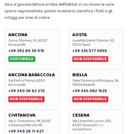
dare al giovane lettore un'idea dell'habitat in cui vivono le varie
specie rappresentate, questo inventario classifica i frutti e gli
ortaggi per aree di colore.
ANCONA
AOSTA
Corso Stamira, 55, 60122
Località Grand Chemin, 30,
Ancona AN
11020 Saint
+39 392 80 30 015
+39 335 577 0655
DISPONIBILE
NON DISPONIBILE
ANCONA BARACCOLA
BIELLA
Via Pietro Filonzi, 60131
Viale Domenico Modugno, 3b,
Ancona AN
13900 Biella BI
+39 340 36 62 275
+39 345 082 1525
NON DISPONIBILE
NON DISPONIBILE
CIVITANOVA
CESENA
Via S. Costantino, 98, 62012
Via Leopoldo Lucchi, 335,
Civitanova Marche MC
47521 Cesena FC c.c.
montefiore
+39 349 28 11 427