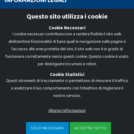
INFORMAZIONI LEGALI
Cookie Policy
Questo sito utilizza i cookie
Privacy Policy
Cookie Necessari
I cookie necessari contribuiscono a rendere fruibile il sito web
abilitandone funzionalità di base quali la navigazione sulle pagine e
l'accesso alle aree protette del sito. Il sito web non è in grado di
funzionare correttamente senza questi cookie. Questo cookie è usato
per distinguere tra umani e robot.
Cookie Statistici
Questi strumenti di tracciamento ci permettono di misurare il traffico
e analizzare il tuo comportamento con l'obiettivo di migliorare il
Dadi e Mattoncini è un brand di Giocabene Srl. Ogni riproduzione o utilizzo non
nostro servizio.
espressamente autorizzato è severamente vietato. Tutti i loghi, marchi,
brand elencati nel presente shop sono di proprietà dei rispettivi titolari.
I prezzi e le promozioni pubblicate potrebbero differire da quanto esposto in
Ulteriori Informazioni
negozio.
Giocabene Srl - via della Posta 8, 20123 Milano (MI)
P.IVA 02608090425 - REA AN201199 - C.S. 10.000 i.v.
SOLO NECESSARI
ACCETTA TUTTO
€
14,25
-
ACQUISTA