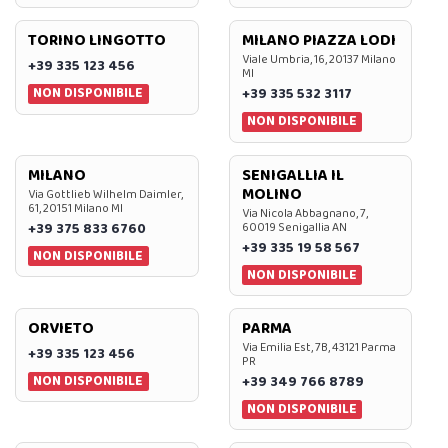
TORINO LINGOTTO
MILANO PIAZZA LODI
Viale Umbria, 16, 20137 Milano
+39 335 123 456
MI
NON DISPONIBILE
+39 335 532 3117
NON DISPONIBILE
MILANO
SENIGALLIA IL
MOLINO
Via Gottlieb Wilhelm Daimler,
61, 20151 Milano MI
Via Nicola Abbagnano, 7,
+39 375 833 6760
60019 Senigallia AN
+39 335 19 58 567
NON DISPONIBILE
NON DISPONIBILE
ORVIETO
PARMA
Via Emilia Est, 7B, 43121 Parma
+39 335 123 456
PR
NON DISPONIBILE
+39 349 766 8789
NON DISPONIBILE