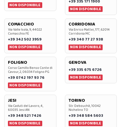
+39 335 171 1900
NON DISPONIBILE
NON DISPONIBILE
COMACCHIO
CORRIDONIA
Via Valle Isola, 9, 44022
Via Enrico Mattei, 177, 62014
Comacchio FE
Corridonia MC
+39 342 502 3959
+39 340 77 27 938
NON DISPONIBILE
NON DISPONIBILE
FOLIGNO
GENOVA
Corso Camillo Benso Conte di
+39 335 675 6726
Cavour, 2, 06034 Foligno PG
NON DISPONIBILE
+39 0742 197 93 76
NON DISPONIBILE
JESI
TORINO
Via Caduti del Lavoro, 4,
Str. Debouchè, 10042
60035 Jesi AN
Nichelino TO
+39 348 521 7426
+39 348 584 5603
NON DISPONIBILE
NON DISPONIBILE