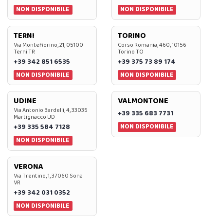
NON DISPONIBILE
NON DISPONIBILE
TERNI
TORINO
Via Montefiorino, 21, 05100
Corso Romania, 460, 10156
Terni TR
Torino TO
+39 342 851 6535
+39 375 73 89 174
NON DISPONIBILE
NON DISPONIBILE
UDINE
VALMONTONE
Via Antonio Bardelli, 4, 33035
+39 335 683 7731
Martignacco UD
NON DISPONIBILE
+39 335 584 7128
NON DISPONIBILE
VERONA
Via Trentino, 1, 37060 Sona
VR
+39 342 031 0352
NON DISPONIBILE