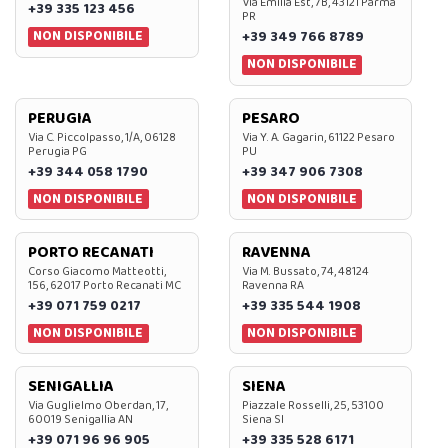
Via Emilia Est, 7B, 43121 Parma
+39 335 123 456
PR
NON DISPONIBILE
+39 349 766 8789
NON DISPONIBILE
PERUGIA
PESARO
Via C. Piccolpasso, 1/A, 06128
Via Y. A. Gagarin, 61122 Pesaro
Perugia PG
PU
+39 344 058 1790
+39 347 906 7308
NON DISPONIBILE
NON DISPONIBILE
PORTO RECANATI
RAVENNA
Corso Giacomo Matteotti,
Via M. Bussato, 74, 48124
156, 62017 Porto Recanati MC
Ravenna RA
+39 071 759 0217
+39 335 544 1908
NON DISPONIBILE
NON DISPONIBILE
SENIGALLIA
SIENA
Via Guglielmo Oberdan, 17,
Piazzale Rosselli, 25, 53100
60019 Senigallia AN
Siena SI
+39 071 96 96 905
+39 335 528 6171