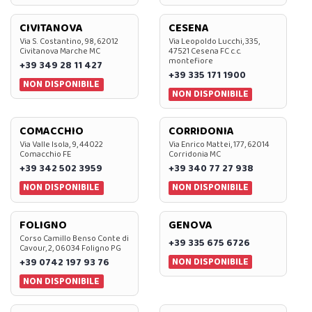
CIVITANOVA
CESENA
Via S. Costantino, 98, 62012
Via Leopoldo Lucchi, 335,
Civitanova Marche MC
47521 Cesena FC c.c.
montefiore
+39 349 28 11 427
+39 335 171 1900
NON DISPONIBILE
NON DISPONIBILE
COMACCHIO
CORRIDONIA
Via Valle Isola, 9, 44022
Via Enrico Mattei, 177, 62014
Comacchio FE
Corridonia MC
+39 342 502 3959
+39 340 77 27 938
NON DISPONIBILE
NON DISPONIBILE
FOLIGNO
GENOVA
Corso Camillo Benso Conte di
+39 335 675 6726
Cavour, 2, 06034 Foligno PG
NON DISPONIBILE
+39 0742 197 93 76
NON DISPONIBILE