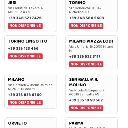
JESI
TORINO
Via Caduti del Lavoro, 4,
Str. Debouchè, 10042
60035 Jesi AN
Nichelino TO
+39 348 521 7426
+39 348 584 5603
NON DISPONIBILE
NON DISPONIBILE
TORINO LINGOTTO
MILANO PIAZZA LODI
Viale Umbria, 16, 20137 Milano
+39 335 123 456
MI
NON DISPONIBILE
+39 335 532 3117
NON DISPONIBILE
MILANO
SENIGALLIA IL
MOLINO
Via Gottlieb Wilhelm Daimler,
61, 20151 Milano MI
Via Nicola Abbagnano, 7,
+39 375 833 6760
60019 Senigallia AN
+39 335 19 58 567
NON DISPONIBILE
NON DISPONIBILE
ORVIETO
PARMA