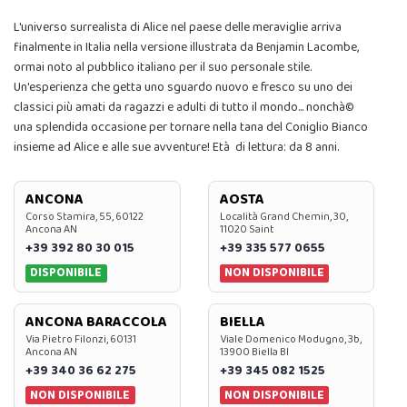
L'universo surrealista di Alice nel paese delle meraviglie arriva
finalmente in Italia nella versione illustrata da Benjamin Lacombe,
ormai noto al pubblico italiano per il suo personale stile.
Un'esperienza che getta uno sguardo nuovo e fresco su uno dei
classici più amati da ragazzi e adulti di tutto il mondo... nonchà©
una splendida occasione per tornare nella tana del Coniglio Bianco
insieme ad Alice e alle sue avventure! Età di lettura: da 8 anni.
ANCONA
AOSTA
Corso Stamira, 55, 60122
Località Grand Chemin, 30,
Ancona AN
11020 Saint
+39 392 80 30 015
+39 335 577 0655
DISPONIBILE
NON DISPONIBILE
ANCONA BARACCOLA
BIELLA
Via Pietro Filonzi, 60131
Viale Domenico Modugno, 3b,
Ancona AN
13900 Biella BI
+39 340 36 62 275
+39 345 082 1525
NON DISPONIBILE
NON DISPONIBILE