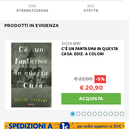
EAN
SKU
9788867226566
079778
PRODOTTI IN EVIDENZA
ZOOLIBRI
C'È UN FANTASMA IN QUESTA
CASA. EDIZ. A COLORI
€ 22,00
-5%
€ 20,90
ACQUISTA