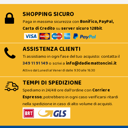
SHOPPING SICURO
Paga in massima sicurezza con
Bonifico, PayPal,
Carta di Credito
su
server sicuro 128bit
.
ASSISTENZA CLIENTI
Ti assistiamo in ogni fase del tuo acquisto: contatta il
349 11 91 149
o scrivi a
info@dadiemattoncini.it
Attivo dal Lunedì al Venerdì dalle 9:30 alle 16:30
TEMPI DI SPEDIZIONE
Spediamo in 24/48 ore dall'ordine con
Corriere
Espresso
; potrebbero in ogni caso verificarsi ritardi
nella spedizione in caso di alto volume di acquisti.