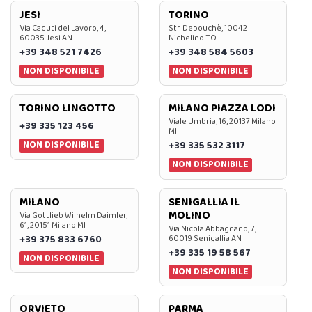
JESI
TORINO
Via Caduti del Lavoro, 4,
Str. Debouchè, 10042
60035 Jesi AN
Nichelino TO
+39 348 521 7426
+39 348 584 5603
NON DISPONIBILE
NON DISPONIBILE
TORINO LINGOTTO
MILANO PIAZZA LODI
Viale Umbria, 16, 20137 Milano
+39 335 123 456
MI
NON DISPONIBILE
+39 335 532 3117
NON DISPONIBILE
MILANO
SENIGALLIA IL
MOLINO
Via Gottlieb Wilhelm Daimler,
61, 20151 Milano MI
Via Nicola Abbagnano, 7,
+39 375 833 6760
60019 Senigallia AN
+39 335 19 58 567
NON DISPONIBILE
NON DISPONIBILE
ORVIETO
PARMA