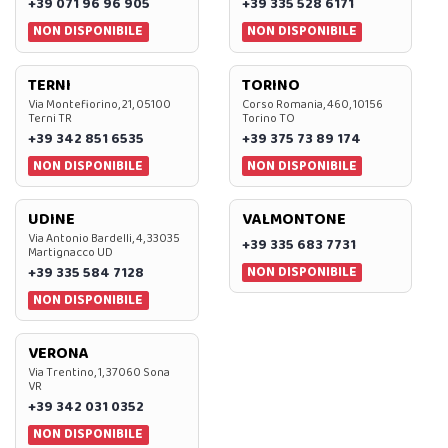
+39 071 96 96 905
+39 335 528 6171
NON DISPONIBILE
NON DISPONIBILE
TERNI
TORINO
Via Montefiorino, 21, 05100
Corso Romania, 460, 10156
Terni TR
Torino TO
+39 342 851 6535
+39 375 73 89 174
NON DISPONIBILE
NON DISPONIBILE
UDINE
VALMONTONE
Via Antonio Bardelli, 4, 33035
+39 335 683 7731
Martignacco UD
NON DISPONIBILE
+39 335 584 7128
NON DISPONIBILE
VERONA
Via Trentino, 1, 37060 Sona
VR
+39 342 031 0352
NON DISPONIBILE