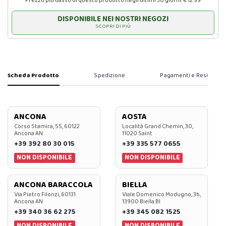
Prezzo più basso di questo prodotto negli ultimi 30 giorni: € 12.99
DISPONIBILE NEI NOSTRI NEGOZI
SCOPRI DI PIÙ
Scheda Prodotto
Spedizione
Pagamenti e Resi
ANCONA
AOSTA
Corso Stamira, 55, 60122
Località Grand Chemin, 30,
Ancona AN
11020 Saint
+39 392 80 30 015
+39 335 577 0655
NON DISPONIBILE
NON DISPONIBILE
ANCONA BARACCOLA
BIELLA
Via Pietro Filonzi, 60131
Viale Domenico Modugno, 3b,
Ancona AN
13900 Biella BI
+39 340 36 62 275
+39 345 082 1525
NON DISPONIBILE
NON DISPONIBILE