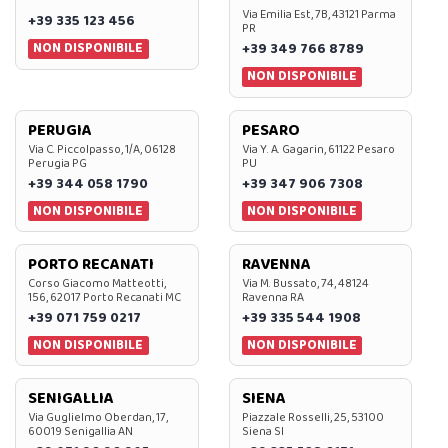
Via Emilia Est, 7B, 43121 Parma
+39 335 123 456
PR
NON DISPONIBILE
+39 349 766 8789
NON DISPONIBILE
PERUGIA
PESARO
Via C. Piccolpasso, 1/A, 06128
Via Y. A. Gagarin, 61122 Pesaro
Perugia PG
PU
+39 344 058 1790
+39 347 906 7308
NON DISPONIBILE
NON DISPONIBILE
PORTO RECANATI
RAVENNA
Corso Giacomo Matteotti,
Via M. Bussato, 74, 48124
156, 62017 Porto Recanati MC
Ravenna RA
+39 071 759 0217
+39 335 544 1908
NON DISPONIBILE
NON DISPONIBILE
SENIGALLIA
SIENA
Via Guglielmo Oberdan, 17,
Piazzale Rosselli, 25, 53100
60019 Senigallia AN
Siena SI