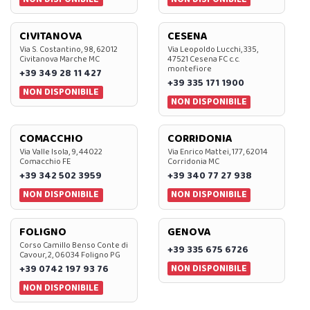
CIVITANOVA
CESENA
Via S. Costantino, 98, 62012
Via Leopoldo Lucchi, 335,
Civitanova Marche MC
47521 Cesena FC c.c.
montefiore
+39 349 28 11 427
+39 335 171 1900
NON DISPONIBILE
NON DISPONIBILE
COMACCHIO
CORRIDONIA
Via Valle Isola, 9, 44022
Via Enrico Mattei, 177, 62014
Comacchio FE
Corridonia MC
+39 342 502 3959
+39 340 77 27 938
NON DISPONIBILE
NON DISPONIBILE
FOLIGNO
GENOVA
Corso Camillo Benso Conte di
+39 335 675 6726
Cavour, 2, 06034 Foligno PG
NON DISPONIBILE
+39 0742 197 93 76
NON DISPONIBILE