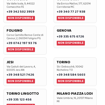
Via Valle Isola, 9, 44022
Via Enrico Mattei, 177, 62014
Comacchio FE
Corridonia MC
+39 342 502 3959
+39 340 77 27 938
NON DISPONIBILE
NON DISPONIBILE
FOLIGNO
GENOVA
Corso Camillo Benso Conte di
+39 335 675 6726
Cavour, 2, 06034 Foligno PG
NON DISPONIBILE
+39 0742 197 93 76
NON DISPONIBILE
JESI
TORINO
Via Caduti del Lavoro, 4,
Str. Debouchè, 10042
60035 Jesi AN
Nichelino TO
+39 348 521 7426
+39 348 584 5603
NON DISPONIBILE
NON DISPONIBILE
TORINO LINGOTTO
MILANO PIAZZA LODI
Viale Umbria, 16, 20137 Milano
+39 335 123 456
MI