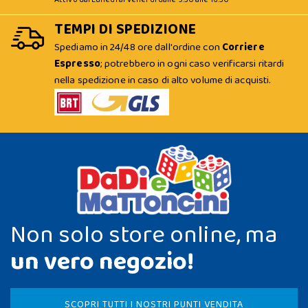
TEMPI DI SPEDIZIONE
Spediamo in 24/48 ore dall'ordine con
Corriere
Espresso
; potrebbero in ogni caso verificarsi ritardi
nella spedizione in caso di alto volume di acquisti.
Non solo store online, ma
un vero negozio!
SCOPRI TUTTI I NOSTRI PUNTI VENDITA