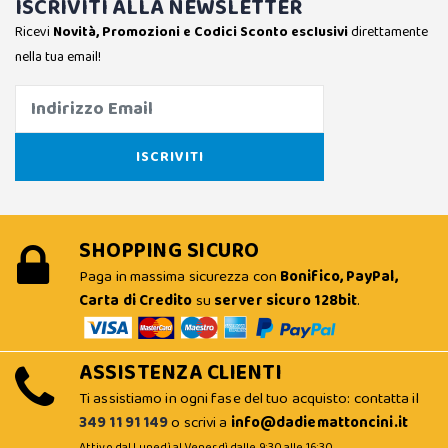
ISCRIVITI ALLA NEWSLETTER
Ricevi
Novità, Promozioni e Codici Sconto esclusivi
direttamente
nella tua email!
SHOPPING SICURO
Paga in massima sicurezza con
Bonifico, PayPal,
Carta di Credito
su
server sicuro 128bit
.
ASSISTENZA CLIENTI
Ti assistiamo in ogni fase del tuo acquisto: contatta il
349 11 91 149
o scrivi a
info@dadiemattoncini.it
Attivo dal Lunedì al Venerdì dalle 9:30 alle 16:30