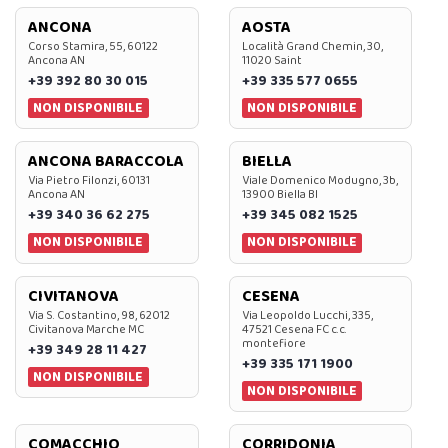
ANCONA
AOSTA
Corso Stamira, 55, 60122
Località Grand Chemin, 30,
Ancona AN
11020 Saint
+39 392 80 30 015
+39 335 577 0655
NON DISPONIBILE
NON DISPONIBILE
ANCONA BARACCOLA
BIELLA
Via Pietro Filonzi, 60131
Viale Domenico Modugno, 3b,
Ancona AN
13900 Biella BI
+39 340 36 62 275
+39 345 082 1525
NON DISPONIBILE
NON DISPONIBILE
CIVITANOVA
CESENA
Via S. Costantino, 98, 62012
Via Leopoldo Lucchi, 335,
Civitanova Marche MC
47521 Cesena FC c.c.
montefiore
+39 349 28 11 427
+39 335 171 1900
NON DISPONIBILE
NON DISPONIBILE
COMACCHIO
CORRIDONIA