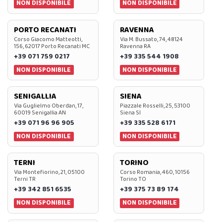
NON DISPONIBILE
NON DISPONIBILE
PORTO RECANATI
RAVENNA
Corso Giacomo Matteotti,
Via M. Bussato, 74, 48124
156, 62017 Porto Recanati MC
Ravenna RA
+39 071 759 0217
+39 335 544 1908
NON DISPONIBILE
NON DISPONIBILE
SENIGALLIA
SIENA
Via Guglielmo Oberdan, 17,
Piazzale Rosselli, 25, 53100
60019 Senigallia AN
Siena SI
+39 071 96 96 905
+39 335 528 6171
NON DISPONIBILE
NON DISPONIBILE
TERNI
TORINO
Via Montefiorino, 21, 05100
Corso Romania, 460, 10156
Terni TR
Torino TO
+39 342 851 6535
+39 375 73 89 174
NON DISPONIBILE
NON DISPONIBILE