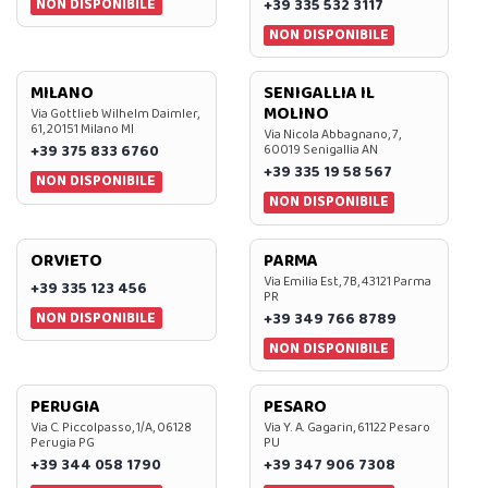
NON DISPONIBILE
+39 335 532 3117
NON DISPONIBILE
MILANO
SENIGALLIA IL
MOLINO
Via Gottlieb Wilhelm Daimler,
61, 20151 Milano MI
Via Nicola Abbagnano, 7,
+39 375 833 6760
60019 Senigallia AN
+39 335 19 58 567
NON DISPONIBILE
NON DISPONIBILE
ORVIETO
PARMA
Via Emilia Est, 7B, 43121 Parma
+39 335 123 456
PR
NON DISPONIBILE
+39 349 766 8789
NON DISPONIBILE
PERUGIA
PESARO
Via C. Piccolpasso, 1/A, 06128
Via Y. A. Gagarin, 61122 Pesaro
Perugia PG
PU
+39 344 058 1790
+39 347 906 7308