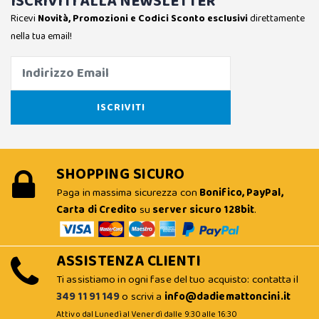
ISCRIVITI ALLA NEWSLETTER
Ricevi
Novità, Promozioni e Codici Sconto esclusivi
direttamente
nella tua email!
SHOPPING SICURO
Paga in massima sicurezza con
Bonifico, PayPal,
Carta di Credito
su
server sicuro 128bit
.
ASSISTENZA CLIENTI
Ti assistiamo in ogni fase del tuo acquisto: contatta il
349 11 91 149
o scrivi a
info@dadiemattoncini.it
Attivo dal Lunedì al Venerdì dalle 9:30 alle 16:30