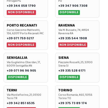
Perugia PG
PU
+39 344 058 1790
+39 347 906 7308
NON DISPONIBILE
DISPONIBILE
PORTO RECANATI
RAVENNA
Corso Giacomo Matteotti,
Via M. Bussato, 74, 48124
156, 62017 Porto Recanati MC
Ravenna RA
+39 071 759 0217
+39 335 544 1908
NON DISPONIBILE
NON DISPONIBILE
SENIGALLIA
SIENA
Via Guglielmo Oberdan, 17,
Piazzale Rosselli, 25, 53100
60019 Senigallia AN
Siena SI
+39 071 96 96 905
+39 335 528 6171
DISPONIBILE
DISPONIBILE
TERNI
TORINO
Via Montefiorino, 21, 05100
Corso Romania, 460, 10156
Terni TR
Torino TO
+39 342 851 6535
+39 375 73 89 174