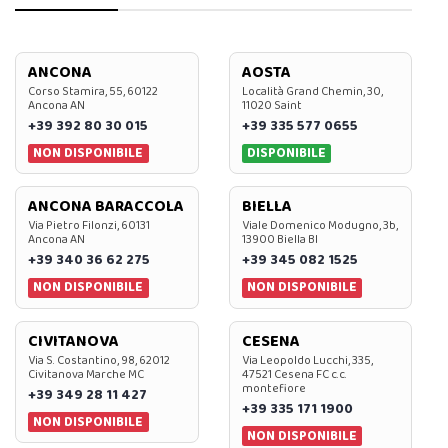
ANCONA
AOSTA
Corso Stamira, 55, 60122
Località Grand Chemin, 30,
Ancona AN
11020 Saint
+39 392 80 30 015
+39 335 577 0655
NON DISPONIBILE
DISPONIBILE
ANCONA BARACCOLA
BIELLA
Via Pietro Filonzi, 60131
Viale Domenico Modugno, 3b,
Ancona AN
13900 Biella BI
+39 340 36 62 275
+39 345 082 1525
NON DISPONIBILE
NON DISPONIBILE
CIVITANOVA
CESENA
Via S. Costantino, 98, 62012
Via Leopoldo Lucchi, 335,
Civitanova Marche MC
47521 Cesena FC c.c.
montefiore
+39 349 28 11 427
+39 335 171 1900
NON DISPONIBILE
NON DISPONIBILE