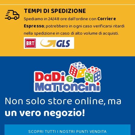
TEMPI DI SPEDIZIONE
Spediamo in 24/48 ore dall'ordine con
Corriere
Espresso
; potrebbero in ogni caso verificarsi ritardi
nella spedizione in caso di alto volume di acquisti.
Non solo store online, ma
un vero negozio!
SCOPRI TUTTI I NOSTRI PUNTI VENDITA