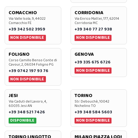
COMACCHIO
CORRIDONIA
Via Valle Isola, 9, 44022
Via Enrico Mattei, 177, 62014
Comacchio FE
Corridonia MC
+39 342 502 3959
+39 340 77 27 938
NON DISPONIBILE
NON DISPONIBILE
FOLIGNO
GENOVA
Corso Camillo Benso Conte di
+39 335 675 6726
Cavour, 2, 06034 Foligno PG
NON DISPONIBILE
+39 0742 197 93 76
NON DISPONIBILE
JESI
TORINO
Via Caduti del Lavoro, 4,
Str. Debouchè, 10042
60035 Jesi AN
Nichelino TO
+39 348 521 7426
+39 348 584 5603
DISPONIBILE
NON DISPONIBILE
TORINO LINGOTTO
MILANO PIAZZA LODI