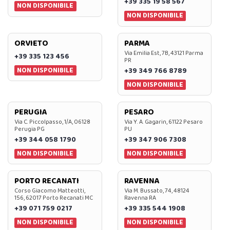
+39 335 19 58 567
NON DISPONIBILE
NON DISPONIBILE
ORVIETO
PARMA
Via Emilia Est, 7B, 43121 Parma
+39 335 123 456
PR
NON DISPONIBILE
+39 349 766 8789
NON DISPONIBILE
PERUGIA
PESARO
Via C. Piccolpasso, 1/A, 06128
Via Y. A. Gagarin, 61122 Pesaro
Perugia PG
PU
+39 344 058 1790
+39 347 906 7308
NON DISPONIBILE
NON DISPONIBILE
PORTO RECANATI
RAVENNA
Corso Giacomo Matteotti,
Via M. Bussato, 74, 48124
156, 62017 Porto Recanati MC
Ravenna RA
+39 071 759 0217
+39 335 544 1908
NON DISPONIBILE
NON DISPONIBILE