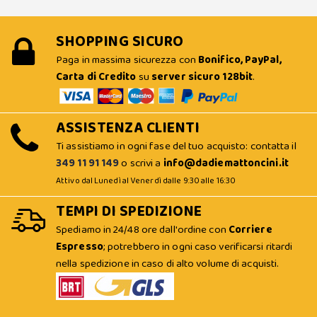
SHOPPING SICURO
Paga in massima sicurezza con
Bonifico, PayPal,
Carta di Credito
su
server sicuro 128bit
.
ASSISTENZA CLIENTI
Ti assistiamo in ogni fase del tuo acquisto: contatta il
349 11 91 149
o scrivi a
info@dadiemattoncini.it
Attivo dal Lunedì al Venerdì dalle 9:30 alle 16:30
TEMPI DI SPEDIZIONE
Spediamo in 24/48 ore dall'ordine con
Corriere
Espresso
; potrebbero in ogni caso verificarsi ritardi
nella spedizione in caso di alto volume di acquisti.