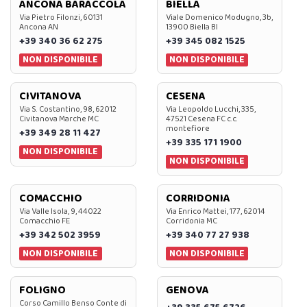
ANCONA BARACCOLA
BIELLA
Via Pietro Filonzi, 60131
Viale Domenico Modugno, 3b,
Ancona AN
13900 Biella BI
+39 340 36 62 275
+39 345 082 1525
NON DISPONIBILE
NON DISPONIBILE
CIVITANOVA
CESENA
Via S. Costantino, 98, 62012
Via Leopoldo Lucchi, 335,
Civitanova Marche MC
47521 Cesena FC c.c.
montefiore
+39 349 28 11 427
+39 335 171 1900
NON DISPONIBILE
NON DISPONIBILE
COMACCHIO
CORRIDONIA
Via Valle Isola, 9, 44022
Via Enrico Mattei, 177, 62014
Comacchio FE
Corridonia MC
+39 342 502 3959
+39 340 77 27 938
NON DISPONIBILE
NON DISPONIBILE
FOLIGNO
GENOVA
Corso Camillo Benso Conte di