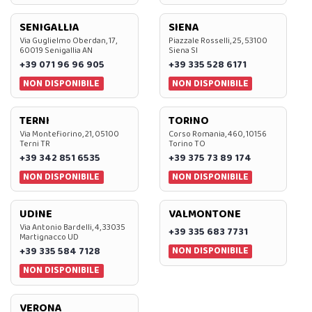
SENIGALLIA
SIENA
Via Guglielmo Oberdan, 17,
Piazzale Rosselli, 25, 53100
60019 Senigallia AN
Siena SI
+39 071 96 96 905
+39 335 528 6171
NON DISPONIBILE
NON DISPONIBILE
TERNI
TORINO
Via Montefiorino, 21, 05100
Corso Romania, 460, 10156
Terni TR
Torino TO
+39 342 851 6535
+39 375 73 89 174
NON DISPONIBILE
NON DISPONIBILE
UDINE
VALMONTONE
Via Antonio Bardelli, 4, 33035
+39 335 683 7731
Martignacco UD
NON DISPONIBILE
+39 335 584 7128
NON DISPONIBILE
VERONA