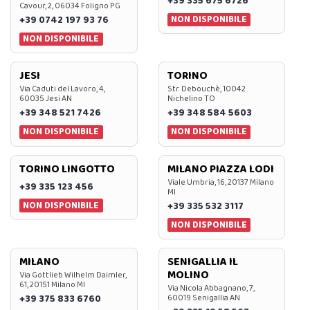
+39 335 675 6726
Cavour, 2, 06034 Foligno PG
NON DISPONIBILE
+39 0742 197 93 76
NON DISPONIBILE
JESI
TORINO
Via Caduti del Lavoro, 4,
Str. Debouchè, 10042
60035 Jesi AN
Nichelino TO
+39 348 521 7426
+39 348 584 5603
NON DISPONIBILE
NON DISPONIBILE
TORINO LINGOTTO
MILANO PIAZZA LODI
Viale Umbria, 16, 20137 Milano
+39 335 123 456
MI
NON DISPONIBILE
+39 335 532 3117
NON DISPONIBILE
MILANO
SENIGALLIA IL
MOLINO
Via Gottlieb Wilhelm Daimler,
61, 20151 Milano MI
Via Nicola Abbagnano, 7,
+39 375 833 6760
60019 Senigallia AN